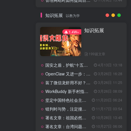
管理网站时如何提高百度权重？
知识拓展
以教为学
知识拓展
1.4W+
199篇文章
国安之盾，护航“十五五”新征程
4月13日 13:18
OpenClaw 又进一步：微信直连+安全检测+版本切换
3月26日 16:28
装了微信龙虾用不好？3步让你轻松指挥AI干活！
3月26日 11:25
WorkBuddy 新手村指南：10 个核心技巧帮你解锁满级虾🦞！
3月26日 08:09
坚定中国特色社会主义法治的政治定力
11月20日 06:24
错判时与势，注定撞南墙
11月17日 03:54
署名文章：祖国必然统一势不可挡
10月28日 13:45
署名文章：台湾问题的由来和性质
10月27日 06:06