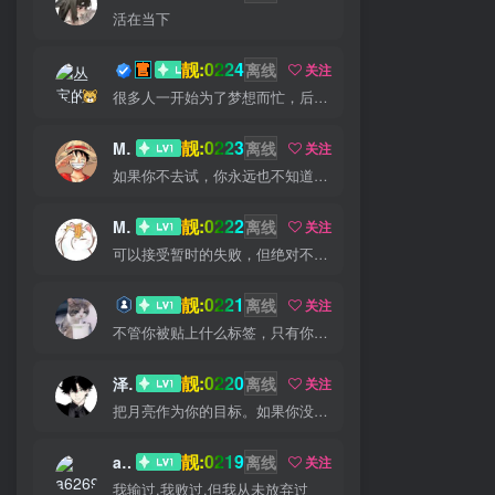
活在当下
靓:0224
丛宝
离线
关注
很多人一开始为了梦想而忙，后来忙得忘了梦想
靓:0223
MS-康娃
离线
关注
如果你不去试，你永远也不知道结果，所以去试试吧
靓:0222
Miss 先生
离线
关注
可以接受暂时的失败，但绝对不能接受未曾奋斗过的自己
靓:0221
猫小白
离线
关注
不管你被贴上什么标签，只有你才能定义你自己
靓:0220
泽宇
离线
关注
把月亮作为你的目标。如果你没打中，也许你还能打中星星
靓:0219
a626911
离线
关注
我输过,我败过,但我从未放弃过