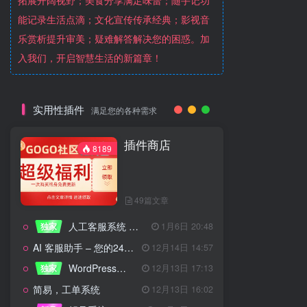
拓展开阔视野；美食分享满足味蕾；随手记功
能记录生活点滴；文化宣传传承经典；影视音
乐赏析提升审美；疑难解答解决您的困惑。加
入我们，开启智慧生活的新篇章！
实用性插件
满足您的各种需求
插件商店
8189
49篇文章
人工客服系统 技术开发文档
独家
1月6日 20:48
AI 客服助手 – 您的24/7智能客服专家
12月14日 14:57
WordPress设备管理器插件 – 专业版
独家
12月13日 17:13
简易，工单系统
12月13日 16:02