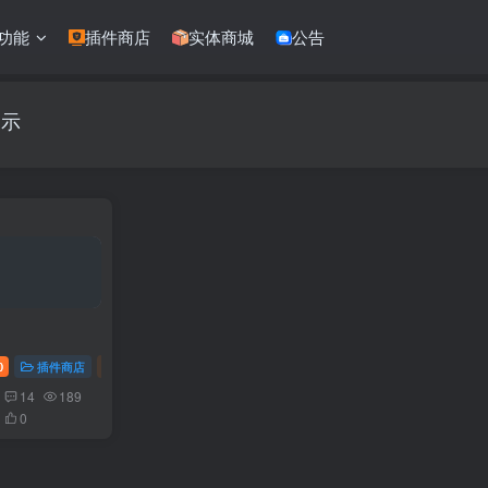
功能
插件商店
实体商城
公告
展示
0
插件商店
软件开发
14
189
0