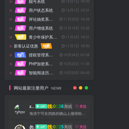
靓号系统
新品
12月1日 16:03
用户状态系统
新品
12月1日 15:31
评论抽奖系统 – 完整功能详解
新品
11月25日 19:23
用户增值系统
新品
11月15日 10:32
青少年保护系统 专为子比主题开发
重磅
11月4日 19:31
新客认证优惠
特惠
11月1日 18:50
授权管理系统子比主题专版
热门
10月24日 03:38
PHP加密系统专业版
新品
10月23日 11:35
智能阅读历史系统
新品
10月23日 06:43
网站最新注册用户
NEW8
靓:0226
zyhove
离线
关注
海浪宁可在挡路的礁山上撞得粉碎，也不肯后退一步
靓:0225
勿听
离线
关注