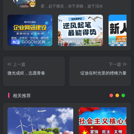
爱，起于微笑，浓于亲吻，逝于泪水
GOGO社区网站搭建(自助服务)
咪咪网站运营：趣味性悄悄飘起的成功风头
新客认证优
热门
上一篇
下一篇
微光成炬，志愿青春
绽放在时光里的铿锵力量
相关推荐