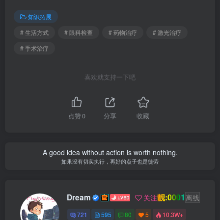
知识拓展
# 生活方式
# 眼科检查
# 药物治疗
# 激光治疗
# 手术治疗
喜欢就支持一下吧
点赞
0
分享
收藏
A good idea without action is worth nothing.
如果没有切实执行，再好的点子也是徒劳
靓:0001
Dream
关注
离线
721
595
80
5
10.3W+