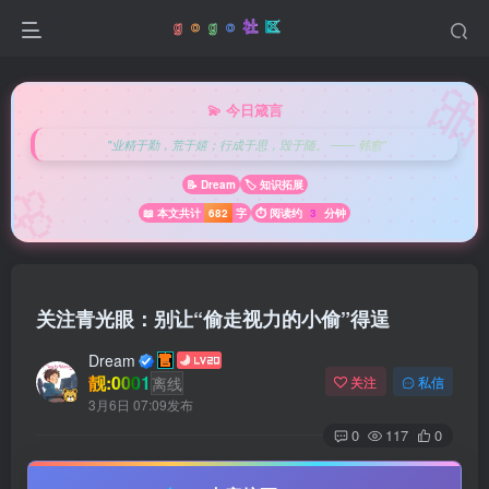

💫 今日箴言
"业精于勤，荒于嬉；行成于思，毁于随。 —— 韩愈"
🌸
📝 Dream
🏷️ 知识拓展
📖 本文共计
682
字
⏱️ 阅读约
3
分钟
关注青光眼：别让“偷走视力的小偷”得逞
Dream
靓:0001
离线
关注
私信
3月6日 07:09发布
0
117
0