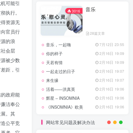
天龙八部主题曲
2月16日 19:11
危机可能引
音乐
渴望主题曲
2月16日 19:11
3016
贯彻执行。
少年包青天主题曲
2月16日 19:10
使得资源无
小鱼儿与花无缺主题曲
2月16日 19:10
惜向官员行
28篇文章
乌龙闯情关主题曲
2月16日 19:10
资源的浪
音乐，一起嗨
7月12日 23:55
问情
11月27日 13:21
在社会层
你的样子
2月16日 19:09
资源被少数
治愈心灵的歌曲
天若有情
2月16日 19:09
富差距，引
一起走过的日子
2月16日 19:07
音乐
3016
来生缘
2月16日 19:07
活着——洪真英
2月16日 19:06
洁的政府能
辉星 – INSOMNIA
2月16日 19:06
28篇文章
持廉洁奉公
《INSOMNIA》欧美
2月16日 19:06
音乐，一起嗨
7月12日 23:55
发展。其
你的样子
2月16日 19:09
网站常见问题及解决办法
营造公平竞
天若有情
2月16日 19:09
。再者，它