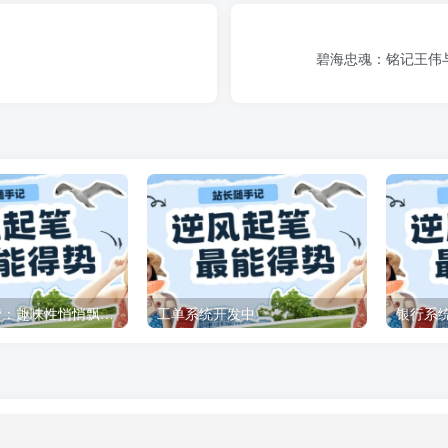
碧海忠魂：铭记王伟
咪咪网站运营：趣味性悄悄飘起的成功风头
工单系统开发中
银行系