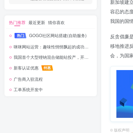
新加坡建
容忍的态
我国的国
热门推荐
最近更新
猜你喜欢
GOGO社区网站搭建(自助服务)
热门
反贪倡廉
移地推进
咪咪网站运营：趣味性悄悄飘起的成功风头
会，为国
我国首个大型锂钠混合储能站投产，开启储能新时代
新客认证优惠
特惠
广告商入驻流程
工单系统开发中
©
版权声明