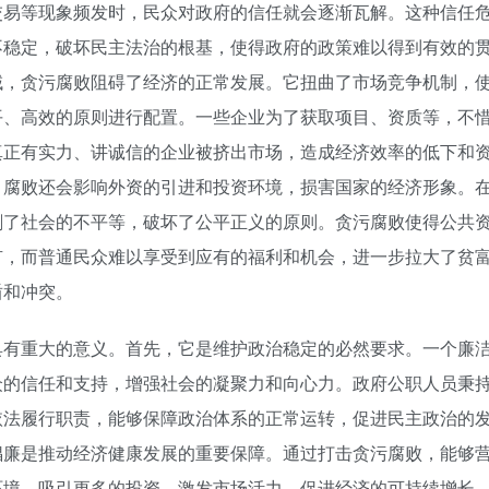
交易等现象频发时，民众对政府的信任就会逐渐瓦解。这种信任
不稳定，破坏民主法治的根基，使得政府的政策难以得到有效的
域，贪污腐败阻碍了经济的正常发展。它扭曲了市场竞争机制，
平、高效的原则进行配置。一些企业为了获取项目、资质等，不
真正有实力、讲诚信的企业被挤出市场，造成经济效率的低下和
，腐败还会影响外资的引进和投资环境，损害国家的经济形象。
剧了社会的不平等，破坏了公平正义的原则。贪污腐败使得公共
有，而普通民众难以享受到应有的福利和机会，进一步拉大了贫
盾和冲突。
具有重大的意义。首先，它是维护政治稳定的必然要求。一个廉
众的信任和支持，增强社会的凝聚力和向心力。政府公职人员秉
依法履行职责，能够保障政治体系的正常运转，促进民主政治的
倡廉是推动经济健康发展的重要保障。通过打击贪污腐败，能够
环境，吸引更多的投资，激发市场活力，促进经济的可持续增长