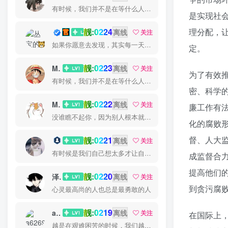
有时候，我们并不是在等什么人或什么事。我们只是在静待岁月改变自己
是实现社
靓:0224
理分配，
丛宝
离线
关注
如果你愿意去发现，其实每一天都很美
定。
靓:0223
MS-康娃
离线
关注
为了有效
有时候，我们并不是在等什么人或什么事。我们只是在静待岁月改变自己
密、科学
靓:0222
Miss 先生
离线
关注
廉工作有
没谁瞧不起你，因为别人根本就没瞧你，大家都很忙的
化的腐败
督、人大
靓:0221
猫小白
离线
关注
有时候是我们自己想太多才让自己如此难受
成监督合
提高他们
靓:0220
泽宇
离线
关注
到贪污腐
心灵最高尚的人也总是最勇敢的人
靓:0219
a626911
离线
关注
在国际上
越是在艰难困苦的时候，我们越是要看到希望