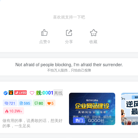
喜欢就支持一下吧
点赞
0
分享
收藏
Not afraid of people blocking, I'm afraid their surrender.
不怕万人阻挡，只怕自己投降
靓:0001
Dream
关注
离线
721
595
80
5
10.3W+
热门
GOGO社区网站搭建(自助服务)
做有用的事，说勇敢的话，想美好
的事，一生足矣