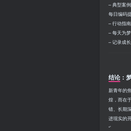
– 典型案
每日编码
– 行动指
– 每天为
– 记录成
结论：
新青年的焦
煌，而在
错、长期
进现实的
“`