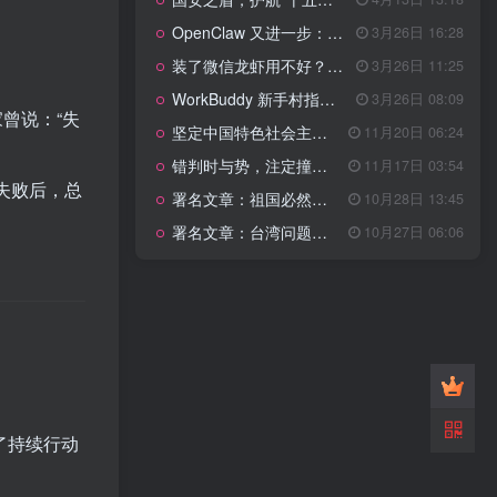
管理网站时如何提高百度权重？
OpenClaw 又进一步：微信直连+安全检测+版本切换
3月26日 16:28
以教为学
装了微信龙虾用不好？3步让你轻松指挥AI干活！
3月26日 11:25
WorkBuddy 新手村指南：10 个核心技巧帮你解锁满级虾🦞！
3月26日 08:09
知识拓展
曾说：“失
1.4W+
坚定中国特色社会主义法治的政治定力
11月20日 06:24
错判时与势，注定撞南墙
11月17日 03:54
失败后，总
署名文章：祖国必然统一势不可挡
10月28日 13:45
199篇文章
署名文章：台湾问题的由来和性质
10月27日 06:06
国安之盾，护航“十五五”新征程
4月13日 13:18
OpenClaw 又进一步：微信直连+安全检测+版本切换
3月26日 16:28
装了微信龙虾用不好？3步让你轻松指挥AI干活！
3月26日 11:25
WorkBuddy 新手村指南：10 个核心技巧帮你解锁满级虾🦞！
3月26日 08:09
坚定中国特色社会主义法治的政治定力
11月20日 06:24
错判时与势，注定撞南墙
11月17日 03:54
忽略了持续行动
署名文章：祖国必然统一势不可挡
10月28日 13:45
署名文章：台湾问题的由来和性质
10月27日 06:06