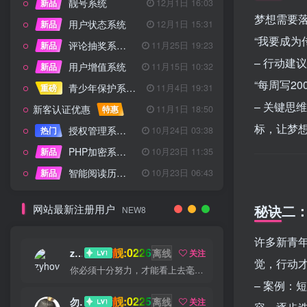
靓号系统
新品
12月1日 16:03
梦想需要落
用户状态系统
新品
12月1日 15:31
“我要成为
评论抽奖系统 – 完整功能详解
新品
11月25日 19:23
– 行动
用户增值系统
新品
11月15日 10:32
“每周写20
青少年保护系统 专为子比主题开发
重磅
11月4日 19:31
– 关键思
新客认证优惠
特惠
11月1日 18:50
标，让梦想
授权管理系统子比主题专版
热门
10月24日 03:38
PHP加密系统专业版
新品
10月23日 11:35
智能阅读历史系统
新品
10月23日 06:43
秘诀二：
网站最新注册用户
NEW8
许多新青年
靓:0226
zyhove
离线
关注
觉，行动
你必须十分努力，才能看上去毫不费劲
– 案例：
靓:0225
勿听
离线
关注