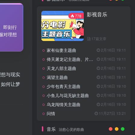
7篇文章
新客认证优惠
影视音乐
特惠
11月1日 18:50
778
GOGO社区官方成员认证
独家
4月20日 20:36
、即刻行
GOGO社区–优质作者认证
4月6日 07:29
服对理想
17篇文章
广告商入驻流程
4月6日 07:24
家有仙妻主题曲
GOGO社区网站搭建(自助服务)
2月16日 19:11
热门
4月6日 06:51
倚天屠龙记主题曲、片头曲
2月16日 19:11
电视剧主题曲
天龙八部主题曲
2月16日 19:11
理想与现实
渴望主题曲
2月16日 19:11
影视音乐
778
。如何让梦
少年包青天主题曲
2月16日 19:10
小鱼儿与花无缺主题曲
2月16日 19:10
乌龙闯情关主题曲
2月16日 19:10
17篇文章
问情
11月27日 13:21
家有仙妻主题曲
2月16日 19:11
倚天屠龙记主题曲、片头曲
2月16日 19:11
音乐
治愈心灵的歌曲