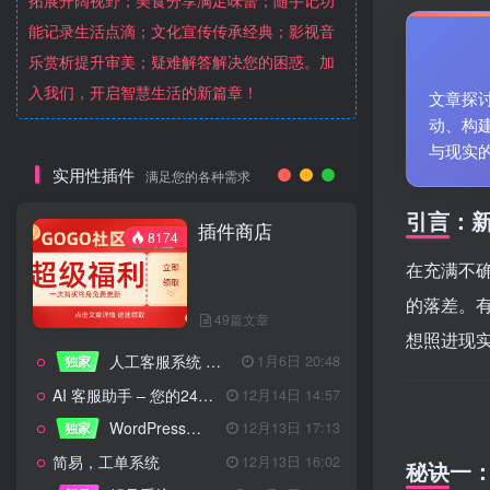
拓展开阔视野；美食分享满足味蕾；随手记功
能记录生活点滴；文化宣传传承经典；影视音
乐赏析提升审美；疑难解答解决您的困惑。加
入我们，开启智慧生活的新篇章！
文章探
动、构
与现实
实用性插件
满足您的各种需求
引言：
插件商店
8174
在充满不
的落差。
49篇文章
想照进现
人工客服系统 技术开发文档
独家
1月6日 20:48
AI 客服助手 – 您的24/7智能客服专家
12月14日 14:57
WordPress设备管理器插件 – 专业版
独家
12月13日 17:13
简易，工单系统
12月13日 16:02
秘诀一：