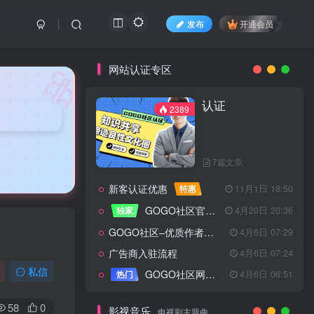
发布
开通会员
🎀
网站认证专区
认证
2389
7篇文章
新客认证优惠
特惠
11月1日 18:50
GOGO社区官方成员认证
独家
4月20日 20:36
GOGO社区–优质作者认证
4月6日 07:29
广告商入驻流程
4月6日 07:24
认证
2389
私信
GOGO社区网站搭建(自助服务)
热门
4月6日 06:51
58
0
影视音乐
电视剧主题曲