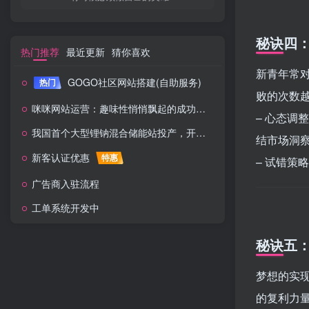
秘诀四：
热门推荐
最近更新
猜你喜欢
新青年常
GOGO社区网站搭建(自助服务)
热门
败的次数越
咪咪网站运营：趣味性悄悄飘起的成功风头
– 心态调
我国首个大型锂钠混合储能站投产，开启储能新时代
结市场洞
新客认证优惠
特惠
– 试错策
广告商入驻流程
工单系统开发中
秘诀五：
梦想的实现 
的复利力