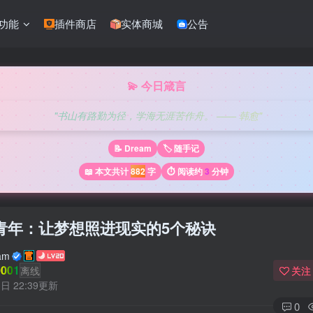
功能
插件商店
实体商城
公告
💫 今日箴言
"书山有路勤为径，学海无涯苦作舟。 —— 韩愈"
📝 Dream
🏷️ 随手记
📖 本文共计
882
字
⏱️ 阅读约
3
分钟
青年：让梦想照进现实的5个秘诀
am
001
离线
关注
日 22:39更新
0