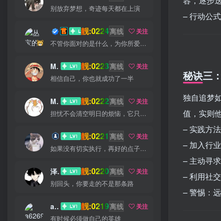
容，逐步
别放弃梦想，奇迹每天都在上演
– 行动
靓:0224
丛宝
离线
关注
不管你面对的是什么，为你所爱的而奋斗都会是值得的
靓:0223
MS-康娃
离线
关注
秘诀三：
相信自己，你也就成功了一半
独自追梦
靓:0222
Miss 先生
离线
关注
值，实则
担忧不会清空明日的烦恼，它只会丧失今日的勇气
– 实践方
靓:0221
猫小白
离线
关注
– 加入行
如果没有切实执行，再好的点子也是徒劳
– 主动寻
靓:0220
泽宇
离线
关注
– 利用社
别回头，你要走的不是那条路
– 警惕：
靓:0219
a626911
离线
关注
有时候必须做自己的英雄