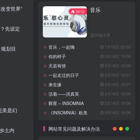
天龙八部主题曲
2月16日 19:11
改变世界”
音乐
渴望主题曲
2月16日 19:11
3012
少年包青天主题曲
2月16日 19:10
家？先设定
小鱼儿与花无缺主题曲
2月16日 19:10
28篇文章
乌龙闯情关主题曲
2月16日 19:10
音乐，一起嗨
7月12日 23:55
问情
11月27日 13:21
）规划目
你的样子
2月16日 19:09
治愈心灵的歌曲
天若有情
2月16日 19:09
一起走过的日子
2月16日 19:07
音乐
3012
来生缘
2月16日 19:07
活着——洪真英
2月16日 19:06
辉星 – INSOMNIA
2月16日 19:06
28篇文章
完美是幻
《INSOMNIA》欧美
2月16日 19:06
音乐，一起嗨
7月12日 23:55
你的样子
2月16日 19:09
网站常见问题及解决办法
摄乡土内
天若有情
2月16日 19:09