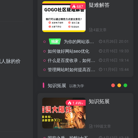
疑难解答
一起走过的日子
2月16日 19:07
687
来生缘
2月16日 19:07
活着——洪真英
2月16日 19:06
4篇文章
辉星 – INSOMNIA
2月16日 19:06
为你的网站添加百度登录
独家
8月26日 20:01
《INSOMNIA》欧美
2月16日 19:06
如何做好网站seo优化
2月16日 19:33
什么是百度收录，如何提高收录量？
2月16日 19:14
视人脉的价
管理网站时如何提高百度权重？
11月9日 15:44
疑难解答
687
知识拓展
以教为学
4篇文章
知识拓展
1.4W+
为你的网站添加百度登录
独家
8月26日 20:01
如何做好网站seo优化
2月16日 19:33
199篇文章
什么是百度收录，如何提高收录量？
2月16日 19:14
国安之盾，护航“十五五”新征程
4月13日 13:18
11月9日 15:44