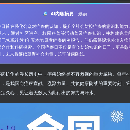
AI内容摘要
(缓存)
疾日旨在强化公众对疟疾的认知，提升全社会防控疟疾的意识和能力。自
以来，通过社区讲座、校园科普等活动普及疟疾知识，并构建完善
国已实现连续4年无本地原发疟疾病例报告，但仍需警惕境外输入病
际合作和科研探索。全国疟疾日不仅是宣传防治知识的日子，更是彰
刻，未来将继续凝聚社会力量，筑牢健康防线。
疾病抗争的漫长历史中，疟疾始终是不容忽视的重大威胁。每年4
日，是我国向疟疾宣战、凝聚力量、共筑健康防线的重要时刻，
坚定决心，见证着无数人为此付出的努力与汗水。