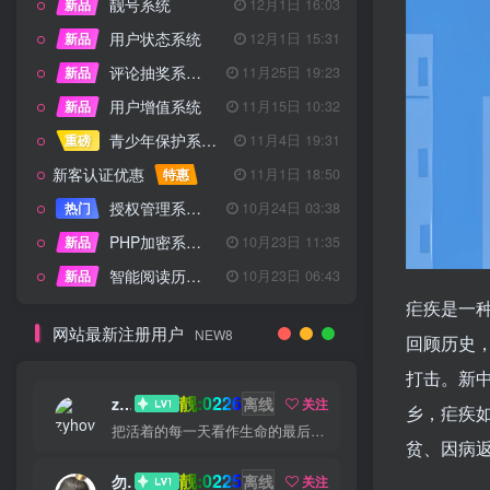
靓号系统
新品
12月1日 16:03
用户状态系统
新品
12月1日 15:31
评论抽奖系统 – 完整功能详解
新品
11月25日 19:23
用户增值系统
新品
11月15日 10:32
青少年保护系统 专为子比主题开发
重磅
11月4日 19:31
新客认证优惠
特惠
11月1日 18:50
授权管理系统子比主题专版
热门
10月24日 03:38
PHP加密系统专业版
新品
10月23日 11:35
智能阅读历史系统
新品
10月23日 06:43
疟疾是一
网站最新注册用户
NEW8
回顾历史
打击。新中
靓:0226
zyhove
离线
关注
乡，疟疾
把活着的每一天看作生命的最后一天
贫、因病
靓:0225
勿听
离线
关注