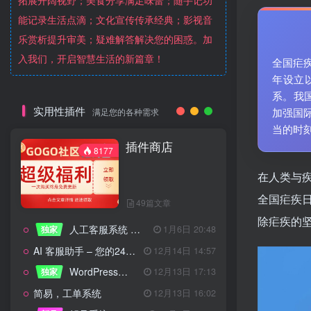
拓展开阔视野；美食分享满足味蕾；随手记功
能记录生活点滴；文化宣传传承经典；影视音
乐赏析提升审美；疑难解答解决您的困惑。加
入我们，开启智慧生活的新篇章！
全国疟
年设立
系。我
实用性插件
加强国
满足您的各种需求
当的时
插件商店
8177
在人类与
全国疟疾
49篇文章
除疟疾的
人工客服系统 技术开发文档
独家
1月6日 20:48
AI 客服助手 – 您的24/7智能客服专家
12月14日 14:57
WordPress设备管理器插件 – 专业版
独家
12月13日 17:13
简易，工单系统
12月13日 16:02