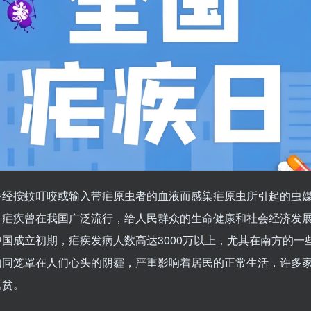
种经按蚊叮咬或输入带疟原虫者的血液而感染疟原虫所引起的虫
，疟疾曾在我国广泛流行，给人民群众的生命健康和社会经济发
国成立初期，疟疾发病人数高达3000万以上，尤其在南方的一
如同笼罩在人们心头的阴霾，严重影响着居民的正常生活，许多
返贫。