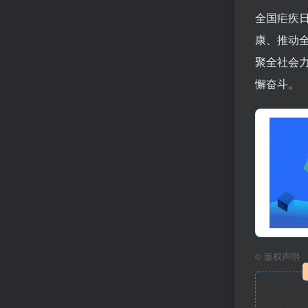
全国疟疾
康、推动
聚全社会
懈奋斗。
©
版权声明