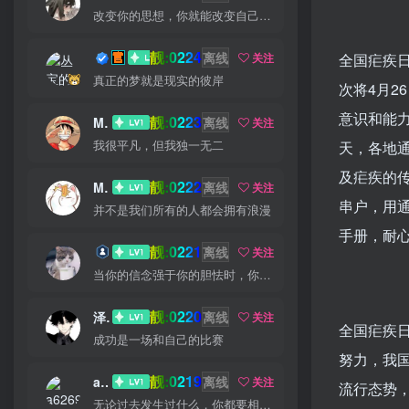
改变你的思想，你就能改变自己的命运
靓:0224
丛宝
离线
关注
全国疟疾日
真正的梦就是现实的彼岸
次将4月2
意识和能
靓:0223
MS-康娃
离线
关注
天，各地
我很平凡，但我独一无二
及疟疾的
靓:0222
Miss 先生
离线
关注
串户，用
并不是我们所有的人都会拥有浪漫
手册，耐心
靓:0221
猫小白
离线
关注
当你的信念强于你的胆怯时，你就可以将梦想变为现实了
靓:0220
泽宇
离线
关注
全国疟疾
成功是一场和自己的比赛
努力，我
靓:0219
a626911
离线
关注
流行态势
无论过去发生过什么，你都要相信，最好的尚未到来