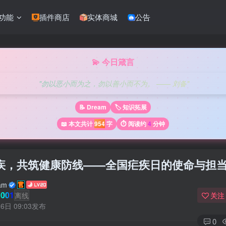
功能
插件商店
实体商城
公告
💫 今日箴言
"勿以恶小而为之，勿以善小而不为。 —— 刘备"
📝 Dream
🏷️ 知识拓展
📖 本文共计
954
字
⏱️ 阅读约
4
分钟
疾，共筑健康防线——全国疟疾日的使命与担
am
001
离线
关注
6日 09:03发布
0