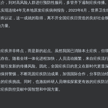
介，到对高风险人群进行预防性服药，多管齐下遏制疟疾传播。截
实现连续4年无本地原发疟疾病例报告，2023年6月，世界卫生
疟疾认证，这一成就的取得，离不开全国疟疾日营造的良好社会
治力量。
除疟疾并非终点，而是新的起点。虽然我国已消除本土疟疾，但
然存在。随着全球一体化进程加快，人员流动频繁，来自疟疾流
可能引发新的传播风险。因此，全国疟疾日的意义在新时代更显
们保持警惕，不断巩固疟疾防治成果，加强国际合作，分享防治
性的疟疾挑战。同时，也激励科研人员继续探索更有效的疟疾防
球疟疾防控贡献中国智慧和中国方案。