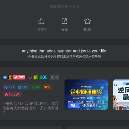
喜欢就支持一下吧
点赞
0
分享
收藏
anything that adds laughter and joy to your life.
不要延迟任何可以给你的生活带来欢笑与快乐的事情
靓:0001
Dream
关注
离线
721
595
80
5
10.3W+
不要担心别人会做得比你好。你只
热门
GOGO社区网站搭建(自助服务)
需要每天都做得比前一天好就可以
了