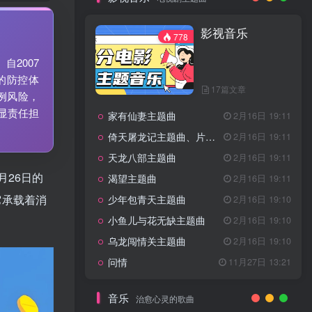
7篇文章
新客认证优惠
影视音乐
特惠
11月1日 18:50
778
GOGO社区官方成员认证
独家
4月20日 20:36
2007
GOGO社区–优质作者认证
4月6日 07:29
的防控体
17篇文章
广告商入驻流程
4月6日 07:24
例风险，
显责任担
家有仙妻主题曲
GOGO社区网站搭建(自助服务)
2月16日 19:11
热门
4月6日 06:51
倚天屠龙记主题曲、片头曲
2月16日 19:11
电视剧主题曲
天龙八部主题曲
2月16日 19:11
月26日的
渴望主题曲
2月16日 19:11
影视音乐
778
它承载着消
少年包青天主题曲
2月16日 19:10
小鱼儿与花无缺主题曲
2月16日 19:10
乌龙闯情关主题曲
2月16日 19:10
17篇文章
问情
11月27日 13:21
家有仙妻主题曲
2月16日 19:11
倚天屠龙记主题曲、片头曲
2月16日 19:11
音乐
治愈心灵的歌曲