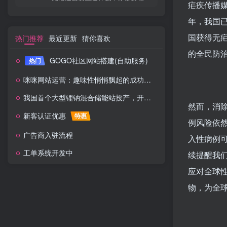
疟疾传播媒
年，我国已
国获得无
热门推荐
最近更新
猜你喜欢
的全民防
GOGO社区网站搭建(自助服务)
热门
咪咪网站运营：趣味性悄悄飘起的成功风头
我国首个大型锂钠混合储能站投产，开启储能新时代
然而，消
新客认证优惠
特惠
例风险依
广告商入驻流程
入性病例
工单系统开发中
续提醒我
应对全球
物，为全