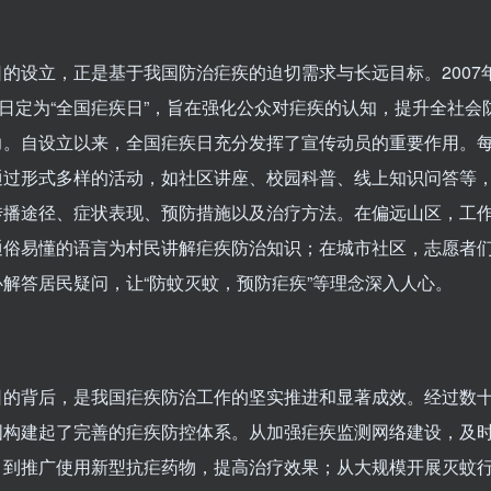
的设立，正是基于我国防治疟疾的迫切需求与长远目标。2007
6日定为“全国疟疾日”，旨在强化公众对疟疾的认知，提升全社会
力。自设立以来，全国疟疾日充分发挥了宣传动员的重要作用。
通过形式多样的活动，如社区讲座、校园科普、线上知识问答等
传播途径、症状表现、预防措施以及治疗方法。在偏远山区，工
通俗易懂的语言为村民讲解疟疾防治知识；在城市社区，志愿者
解答居民疑问，让“防蚊灭蚊，预防疟疾”等理念深入人心。
日的背后，是我国疟疾防治工作的坚实推进和显著成效。经过数
国构建起了完善的疟疾防控体系。从加强疟疾监测网络建设，及
，到推广使用新型抗疟药物，提高治疗效果；从大规模开展灭蚊