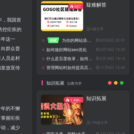
疑难解答
一起走过的日子
2月16日 19:07
687
来生缘
2月16日 19:07
年，我国首
活着——洪真英
2月16日 19:06
防控疟疾的
4篇文章
辉星 – INSOMNIA
2月16日 19:06
每年这一
为你的网站添加百度登录
独家
8月26日 20:01
《INSOMNIA》欧美
2月16日 19:06
，向群众普
如何做好网站seo优化
2月16日 19:33
作人员走村
什么是百度收录，如何提高收录量？
2月16日 19:14
们发放宣传
管理网站时如何提高百度权重？
11月9日 15:44
疑难解答
687
知识拓展
以教为学
4篇文章
知识拓展
1.4W+
为你的网站添加百度登录
独家
8月26日 20:01
十年的不懈
如何做好网站seo优化
2月16日 19:33
时掌握疟疾
199篇文章
什么是百度收录，如何提高收录量？
2月16日 19:14
行动，减少
国安之盾，护航“十五五”新征程
4月13日 13:18
11月9日 15:44