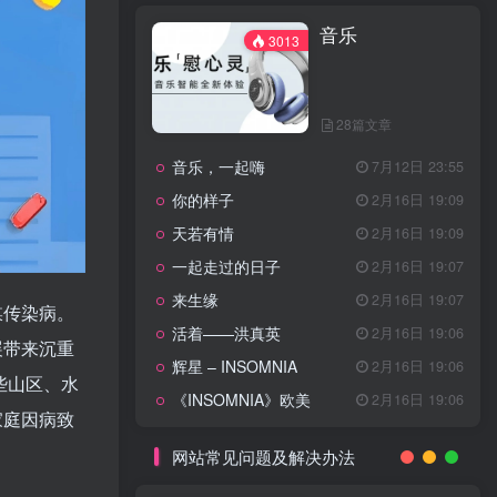
天龙八部主题曲
2月16日 19:11
音乐
渴望主题曲
2月16日 19:11
3013
少年包青天主题曲
2月16日 19:10
小鱼儿与花无缺主题曲
2月16日 19:10
28篇文章
乌龙闯情关主题曲
2月16日 19:10
音乐，一起嗨
7月12日 23:55
问情
11月27日 13:21
你的样子
2月16日 19:09
治愈心灵的歌曲
天若有情
2月16日 19:09
一起走过的日子
2月16日 19:07
音乐
3013
来生缘
2月16日 19:07
媒传染病。
活着——洪真英
2月16日 19:06
展带来沉重
辉星 – INSOMNIA
2月16日 19:06
28篇文章
些山区、水
《INSOMNIA》欧美
2月16日 19:06
音乐，一起嗨
7月12日 23:55
家庭因病致
你的样子
2月16日 19:09
网站常见问题及解决办法
天若有情
2月16日 19:09