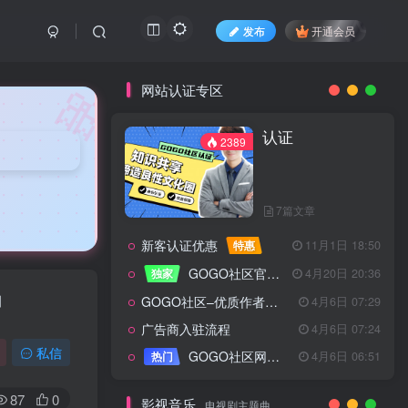
发布
开通会员
🎀
网站认证专区
认证
2389
7篇文章
新客认证优惠
特惠
11月1日 18:50
GOGO社区官方成员认证
独家
4月20日 20:36
当
GOGO社区–优质作者认证
4月6日 07:29
广告商入驻流程
4月6日 07:24
认证
2389
私信
GOGO社区网站搭建(自助服务)
热门
4月6日 06:51
87
0
影视音乐
电视剧主题曲