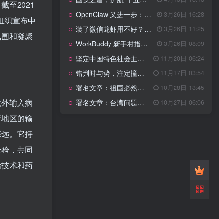
管理网站时如何提高百度权重？
至2021
OpenClaw 又进一步：微信直连+安全检测+版本切换
3月26日 16:28
组织宣布中
以教为学
装了微信龙虾用不好？3步让你轻松指挥AI干活！
3月26日 11:25
氛围和凝聚
WorkBuddy 新手村指南：10 个核心技巧帮你解锁满级虾🦞！
3月26日 08:09
知识拓展
1.4W+
坚定中国特色社会主义法治的政治定力
11月20日 06:24
错判时与势，注定撞南墙
11月17日 03:54
署名文章：祖国必然统一势不可挡
10月28日 13:45
199篇文章
境外输入病
署名文章：台湾问题的由来和性质
10月27日 06:06
国安之盾，护航“十五五”新征程
4月13日 13:18
行地区的输
OpenClaw 又进一步：微信直连+安全检测+版本切换
3月26日 16:28
深远。它持
装了微信龙虾用不好？3步让你轻松指挥AI干活！
3月26日 11:25
经验，共同
WorkBuddy 新手村指南：10 个核心技巧帮你解锁满级虾🦞！
3月26日 08:09
治技术和药
坚定中国特色社会主义法治的政治定力
11月20日 06:24
错判时与势，注定撞南墙
11月17日 03:54
署名文章：祖国必然统一势不可挡
10月28日 13:45
署名文章：台湾问题的由来和性质
10月27日 06:06