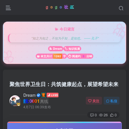

💫 今日箴言
"知之为知之，不知为不知，是知也。 —— 孔子"
🌸
📝 Dream
🏷️ 知识拓展
📖 本文共计
1282
字
⏱️ 阅读约
5
分钟
聚焦世界卫生日：共筑健康起点，展望希望未来
Dream
靓:0001
离线
关注
私信
4月7日 06:39发布
0
26
0