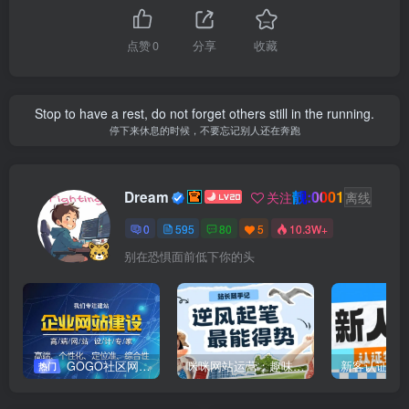
点赞
0
分享
收藏
Stop to have a rest, do not forget others still in the running.
停下来休息的时候，不要忘记别人还在奔跑
靓:0001
Dream
关注
离线
0
595
80
5
10.3W+
别在恐惧面前低下你的头
GOGO社区网站搭建(自助服务)
咪咪网站运营：趣味性悄悄飘起的成功风头
新客认证优
热门