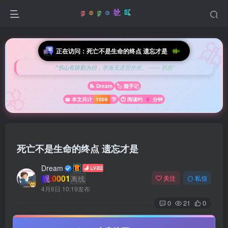

正在访问：死亡不是生命的终点 遗忘才是
💫 今日箴言
"书山有路勤为径，学海无涯苦作舟。 —— 韩愈"
🌸
📝 Dream
🏷️ 随手记
📖 本文共计
1009
字
⏱️ 阅读约
4
分钟
死亡不是生命的终点 遗忘才是
Dream
靓:0001
离线
关注
私信
4月6日 10:19发布
0
21
0