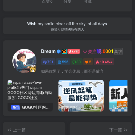
点赞
0
分享
收藏
Wish my smile clear off the sky, of all days.
微笑可以晴朗所有的天
靓:0001
Dream
关注
离线
721
595
80
5
10.4W+
如果你累了，学会休息，而不是放弃
GOGO社区网站搭建(自助服务)
咪咪网站运营：趣味性悄悄飘起的成功风头
新客认证优
热门
上一篇
下一篇