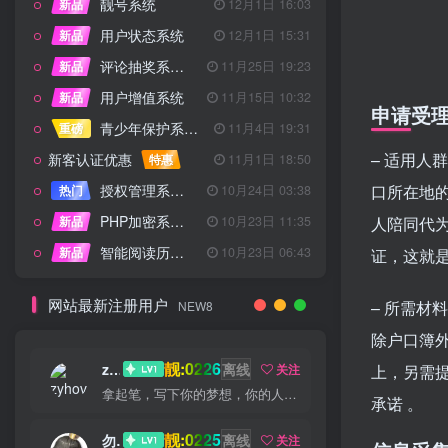
靓号系统
新品
12月1日 16:03
用户状态系统
新品
12月1日 15:31
评论抽奖系统 – 完整功能详解
新品
11月25日 19:23
用户增值系统
新品
11月15日 10:32
申请受
青少年保护系统 专为子比主题开发
重磅
11月4日 19:31
– 适用人
新客认证优惠
特惠
11月1日 18:50
授权管理系统子比主题专版
口所在地
热门
10月24日 03:38
PHP加密系统专业版
新品
10月23日 11:35
人陪同代为
智能阅读历史系统
新品
10月23日 06:43
证，这就
网站最新注册用户
– 所需材
NEW8
除户口簿
靓:0226
zyhove
离线
关注
上，另需
拿起笔，写下你的梦想，你的人生就从此刻起航
承诺 。
靓:0225
勿听
离线
关注