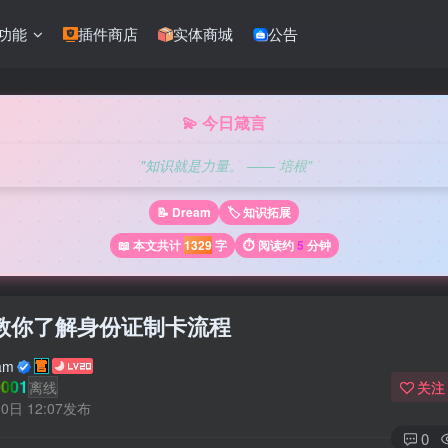
功能
插件商店
实体商城
公告
💫 今日箴言
"知识就是力量。 —— 培根"
📝 Dream
🏷️ 知识拓展
📖 本文共计
1329
字
⏱️ 阅读约
5
分钟
教你了解身份证制卡流程
am
001
离线
关注
0日 12:07发布
0