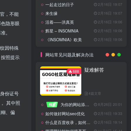
一起走过的日子
2月16日 19:07
来生缘
2月16日 19:07
五官，不能
活着——洪真英
2月16日 19:06
彩色隐形眼
辉星 – INSOMNIA
2月16日 19:06
标准。
《INSOMNIA》欧美
2月16日 19:06
指纹因特殊
网站常见问题及解决办法
，按照提示
疑难解答
688
、身份证号
4篇文章
）。其中照
为你的网站添加百度登录
独家
8月26日 20:01
模糊、偏
如何做好网站seo优化
2月16日 19:33
什么是百度收录，如何提高收录量？
2月16日 19:14
11月9日 15:44