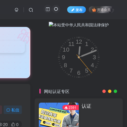
发布
开通会员
🎀
网站认证专区
认证
2391
私信
20
0