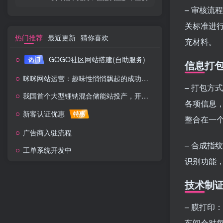
– 审核
关标准进
热门推荐
最近更新
猜你喜欢
充材料。
GOGO社区网站搭建(自助服务)
热门
信息打
咪咪网站运营：趣味性悄悄飘起的成功风头
– 打包方
我国首个大型锂钠混合储能站投产，开启储能新时代
各项信息
新客认证优惠
特惠
整合在一
广告商入驻流程
– 合成
工单系统开发中
识别功能
技术制
– 膜打
车间会对