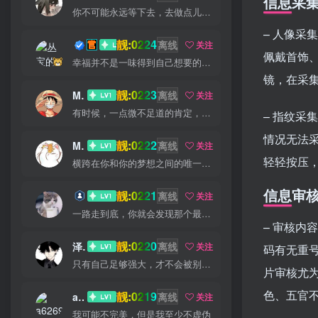
信息采
你不可能永远等下去，去做点儿什么，让一切成真
– 人像
靓:0224
丛宝
离线
关注
佩戴首饰
幸福并不是一味得到自己想要的，而是珍爱自己拥有的
镜，在采
靓:0223
MS-康娃
离线
关注
有时候，一点微不足道的肯定，对我却意义非凡
– 指纹
情况无法
靓:0222
Miss 先生
离线
关注
轻轻按压
横跨在你和你的梦想之间的唯一的东西就是奋力拼搏
信息审
靓:0221
猫小白
离线
关注
一路走到底，你就会发现那个最佳出口
– 审核
靓:0220
泽宇
离线
关注
码有无重
只有自己足够强大，才不会被别人践踏
片审核尤
色、五官
靓:0219
a626911
离线
关注
我可能不完美，但是我至少不虚伪