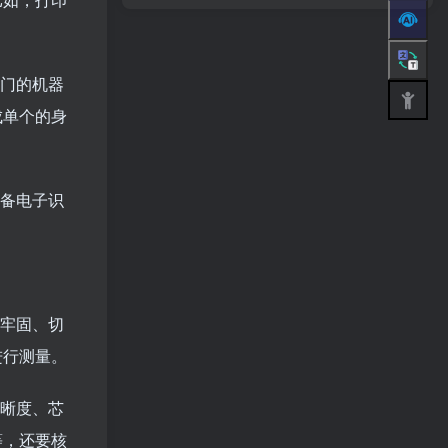
专门的机器
成单个的身
具备电子识
否牢固、切
进行测量。
清晰度、芯
等，还要核