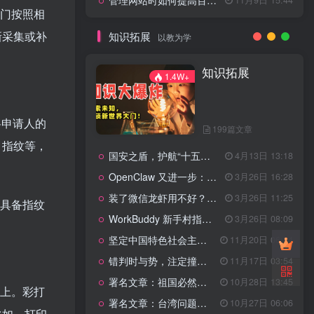
管理网站时如何提高百度权重？
部门按照相
新采集或补
知识拓展
以教为学
知识拓展
1.4W+
将申请人的
199篇文章
、指纹等，
国安之盾，护航“十五五”新征程
4月13日 13:18
OpenClaw 又进一步：微信直连+安全检测+版本切换
3月26日 16:28
装了微信龙虾用不好？3步让你轻松指挥AI干活！
3月26日 11:25
证具备指纹
WorkBuddy 新手村指南：10 个核心技巧帮你解锁满级虾🦞！
3月26日 08:09
坚定中国特色社会主义法治的政治定力
11月20日 06:24
错判时与势，注定撞南墙
11月17日 03:54
署名文章：祖国必然统一势不可挡
10月28日 13:45
膜上。彩打
署名文章：台湾问题的由来和性质
10月27日 06:06
比如，打印