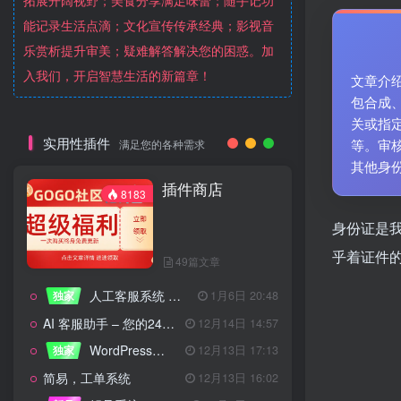
拓展开阔视野；美食分享满足味蕾；随手记功
能记录生活点滴；文化宣传传承经典；影视音
乐赏析提升审美；疑难解答解决您的困惑。加
入我们，开启智慧生活的新篇章！
文章介
包合成
关或指
实用性插件
等。审
满足您的各种需求
其他身
插件商店
8183
身份证是
乎着证件
49篇文章
人工客服系统 技术开发文档
独家
1月6日 20:48
AI 客服助手 – 您的24/7智能客服专家
12月14日 14:57
WordPress设备管理器插件 – 专业版
独家
12月13日 17:13
简易，工单系统
12月13日 16:02