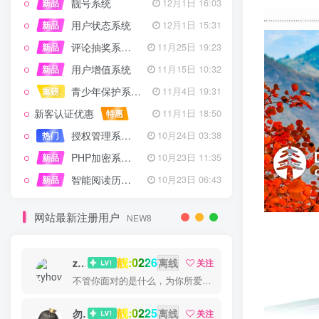
靓号系统
新品
12月1日 16:03
用户状态系统
新品
12月1日 15:31
评论抽奖系统 – 完整功能详解
新品
11月25日 19:23
用户增值系统
新品
11月15日 10:32
青少年保护系统 专为子比主题开发
重磅
11月4日 19:31
新客认证优惠
特惠
11月1日 18:50
授权管理系统子比主题专版
热门
10月24日 03:38
PHP加密系统专业版
新品
10月23日 11:35
智能阅读历史系统
新品
10月23日 06:43
网站最新注册用户
NEW8
靓:0226
zyhove
离线
关注
不管你面对的是什么，为你所爱的而奋斗都会是值得的
靓:0225
勿听
离线
关注