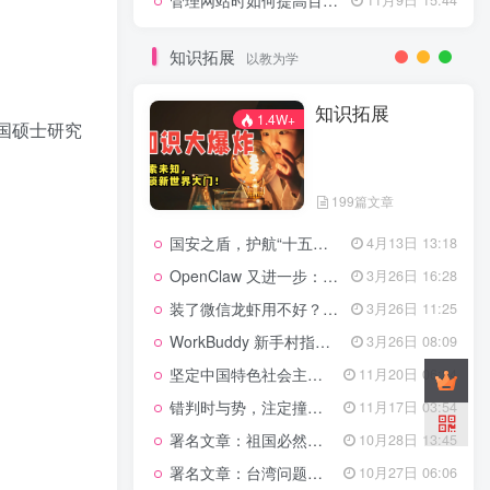
管理网站时如何提高百度权重？
知识拓展
以教为学
知识拓展
1.4W+
全国硕士研究
199篇文章
国安之盾，护航“十五五”新征程
4月13日 13:18
OpenClaw 又进一步：微信直连+安全检测+版本切换
3月26日 16:28
装了微信龙虾用不好？3步让你轻松指挥AI干活！
3月26日 11:25
WorkBuddy 新手村指南：10 个核心技巧帮你解锁满级虾🦞！
3月26日 08:09
坚定中国特色社会主义法治的政治定力
11月20日 06:24
错判时与势，注定撞南墙
11月17日 03:54
署名文章：祖国必然统一势不可挡
10月28日 13:45
署名文章：台湾问题的由来和性质
10月27日 06:06