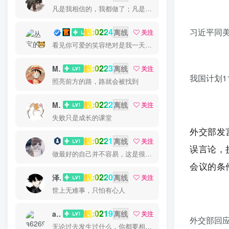
凡是我相信的，我都做了；凡是我做了的事，都是全身心地投入去做的
习近平同
靓:0224
丛宝
离线
关注
看见你可爱的笑容绝对是我一天中最美好的事
靓:0223
MS-康娃
离线
关注
我国计划1
照亮前方的路，路就会被找到
靓:0222
Miss 先生
离线
关注
失败只是成长的课堂
外交部发
靓:0221
猫小白
离线
关注
误言论，
做最好的自己并不容易，这是很美好的愿望，需要耐心、坚持和毅力
会议的条
靓:0220
泽宇
离线
关注
世上无难事，只怕有心人
靓:0219
a626911
离线
关注
外交部回
无论过去发生过什么，你都要相信，最好的尚未到来