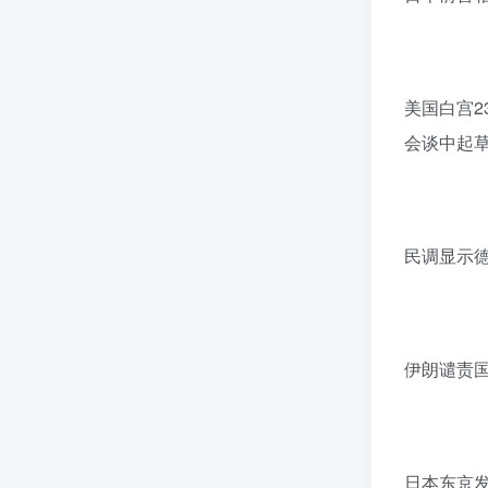
美国白宫
会谈中起
民调显示
伊朗谴责
日本东京发