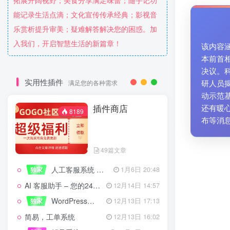
拓展开阔视野；美食分享满足味蕾；随手记功
能记录生活点滴；文化宣传传承经典；影视音
乐赏析提升审美；疑难解答解决您的困惑。加
入我们，开启智慧生活的新篇章！
该内容
本前首
决议。
实用性插件
研人员
满足您的各种需求
动示范
插件商店
还有暖
8189
布等消
49篇文章
人工客服系统 技术开发文档
独家
1月6日 20:48
AI 客服助手 – 您的24/7智能客服专家
12月14日 14:57
WordPress设备管理器插件 – 专业版
独家
12月13日 17:13
简易，工单系统
12月13日 16:02