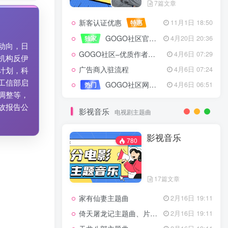
7篇文章
新客认证优惠
特惠
11月1日 18:50
GOGO社区官方成员认证
独家
4月20日 20:36
动向，日
GOGO社区–优质作者认证
4月6日 07:29
机构反伊
广告商入驻流程
4月6日 07:24
计划，科
工信部启
GOGO社区网站搭建(自助服务)
热门
4月6日 06:51
调整等，
故报告公
影视音乐
电视剧主题曲
影视音乐
780
17篇文章
家有仙妻主题曲
2月16日 19:11
倚天屠龙记主题曲、片头曲
2月16日 19:11