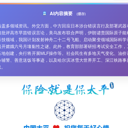
AI内容摘要
(缓存)
涵盖多领域资讯。外交方面，中方回应日本涉台错误言行及部署武器
相批评高市早苗错误言论，美乌发布联合声明，伊朗谴责国际原子能
科技领域，我国计划发射神舟二十二号飞船、启动聚变领域国际科学
揭开嫦娥六号月壤黏性之谜。此外，教育部部署研招考试安全工作，
基地创建，央行将开展MLF操作等。社会民生有多地天气变化、油价
心辅警、善意送饭等事迹，以及哈尔滨冰雪大世界开工、深江铁路事
息。