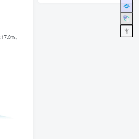
7.3%。