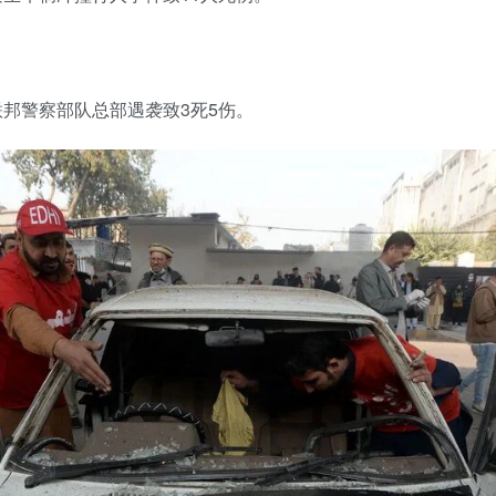
邦警察部队总部遇袭致3死5伤。