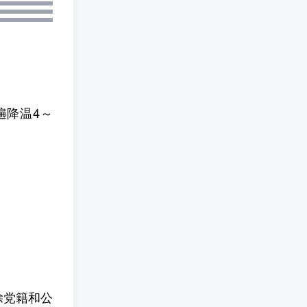
遍降温4～
除党籍和公