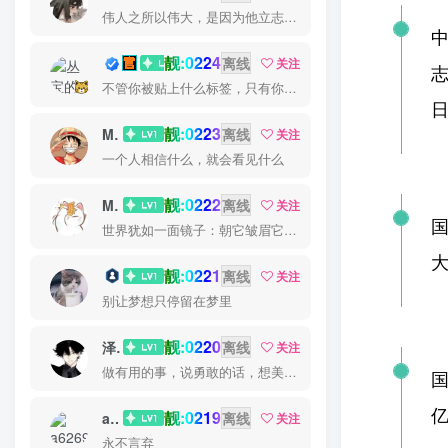
伟人之所以伟大，是因为他立志要成为伟大的人
靓:0224
丛宝
离线
关注
不管你被贴上什么标签，只有你才能定义你自己
靓:0223
MS-康娃
离线
关注
一个人相信什么，就会看见什么
靓:0222
Miss 先生
离线
关注
世界犹如一面镜子：朝它皱眉它就朝你皱眉，朝它微笑它也吵你微笑
大
靓:0221
猫小白
离线
关注
别让梦想只停留在梦里
靓:0220
泽宇
离线
关注
做有用的事，说勇敢的话，想美好的事，一生足矣
国
亿
靓:0219
a626911
离线
关注
永不言弃