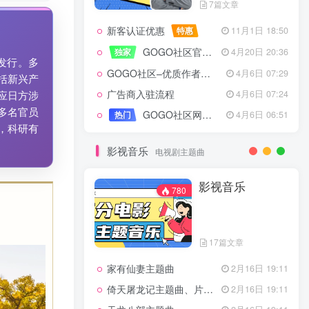
7篇文章
新客认证优惠
特惠
11月1日 18:50
GOGO社区官方成员认证
独家
4月20日 20:36
发行。多
GOGO社区–优质作者认证
4月6日 07:29
括新兴产
广告商入驻流程
4月6日 07:24
应日方涉
多名官员
GOGO社区网站搭建(自助服务)
热门
4月6日 06:51
，科研有
影视音乐
电视剧主题曲
影视音乐
780
17篇文章
家有仙妻主题曲
2月16日 19:11
倚天屠龙记主题曲、片头曲
2月16日 19:11