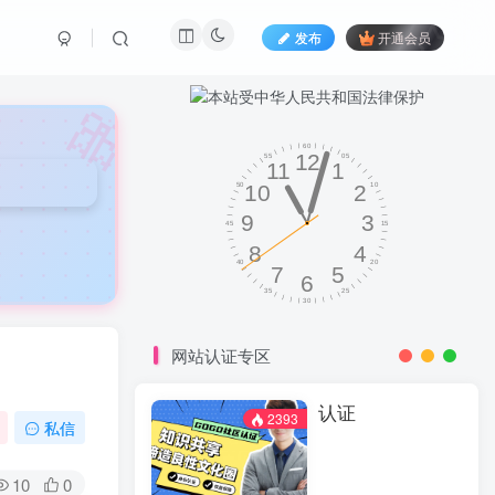
发布
开通会员
🎀
网站认证专区
认证
2393
私信
10
0