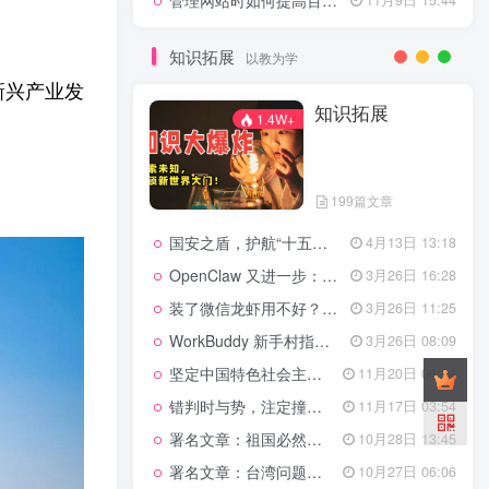
管理网站时如何提高百度权重？
知识拓展
以教为学
新兴产业发
知识拓展
1.4W+
199篇文章
国安之盾，护航“十五五”新征程
4月13日 13:18
OpenClaw 又进一步：微信直连+安全检测+版本切换
3月26日 16:28
装了微信龙虾用不好？3步让你轻松指挥AI干活！
3月26日 11:25
WorkBuddy 新手村指南：10 个核心技巧帮你解锁满级虾🦞！
3月26日 08:09
坚定中国特色社会主义法治的政治定力
11月20日 06:24
错判时与势，注定撞南墙
11月17日 03:54
署名文章：祖国必然统一势不可挡
10月28日 13:45
署名文章：台湾问题的由来和性质
10月27日 06:06