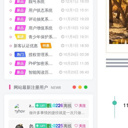
靓号系统
新品
12月1日 16:03
用户状态系统
新品
12月1日 15:31
评论抽奖系统 – 完整功能详解
新品
11月25日 19:23
用户增值系统
新品
11月15日 10:32
青少年保护系统 专为子比主题开发
重磅
11月4日 19:31
新客认证优惠
特惠
11月1日 18:50
授权管理系统子比主题专版
热门
10月24日 03:38
PHP加密系统专业版
新品
10月23日 11:35
智能阅读历史系统
新品
10月23日 06:43
网站最新注册用户
NEW8
1
靓:0226
zyhove
离线
关注
做许多事情的捷径就是一次只做一件一件事
靓:0225
勿听
离线
关注