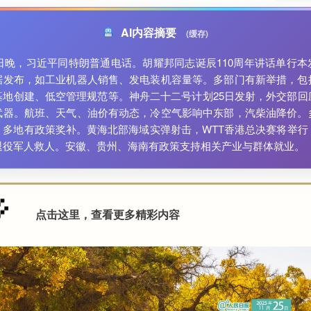
AI内容摘要
(缓存)
4日晚，习近平同特朗普通电话。胡耀邦同志诞辰110周年讲话单行本
据发布，如工业机器人销售、发电装机容量等。多部门有新举措，包
基地创建、低空管理规范等。神舟二十二号计划25日发射，外交部回
武器。航班、天气、油价有动态，冷空气影响中东部，汽柴油降价。
，多地有政策奖补。黄海北部海域实弹射击，WTT香港总决赛将举行
退役军人救人。安徽、贵州、海南有政策支持相关产业与群体就业。
点击这里，查看更多精彩内容