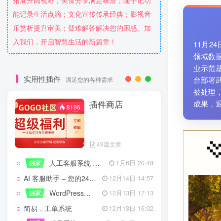
拓展开阔视野；美食分享满足味蕾；随手记功
能记录生活点滴；文化宣传传承经典；影视音
乐赏析提升审美；疑难解答解决您的困惑。加
入我们，开启智慧生活的新篇章！
11月2
领域数
业示范
实用性插件
台部署
满足您的各种需求
被处理
插件商店
成果，
8196
49篇文章
人工客服系统 技术开发文档
独家
1月6日 20:48
AI 客服助手 – 您的24/7智能客服专家
12月14日 14:57
WordPress设备管理器插件 – 专业版
独家
12月13日 17:13
简易，工单系统
12月13日 16:02