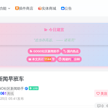
功能
插件商店
实体商城
公告
💫 今日箴言
"志当存高远。 —— 诸葛亮"
📝 GOGO社区新闻助手
🏷️ 国内热点
📖 本文共计
1144
字
⏱️ 阅读约
4
分钟
新闻早班车
GO社区新闻助手
061
离线
关注
25日 05:41发布
0