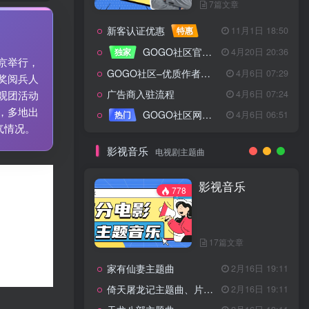
7篇文章
新客认证优惠
特惠
11月1日 18:50
GOGO社区官方成员认证
独家
4月20日 20:36
京举行，
GOGO社区–优质作者认证
4月6日 07:29
奖阅兵人
广告商入驻流程
4月6日 07:24
观团活动
，多地出
GOGO社区网站搭建(自助服务)
热门
4月6日 06:51
气情况。
影视音乐
电视剧主题曲
影视音乐
778
17篇文章
家有仙妻主题曲
2月16日 19:11
倚天屠龙记主题曲、片头曲
2月16日 19:11