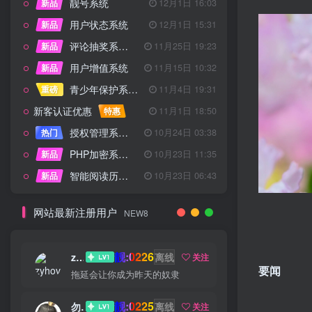
靓号系统
新品
12月1日 16:03
用户状态系统
新品
12月1日 15:31
评论抽奖系统 – 完整功能详解
新品
11月25日 19:23
用户增值系统
新品
11月15日 10:32
青少年保护系统 专为子比主题开发
重磅
11月4日 19:31
新客认证优惠
特惠
11月1日 18:50
授权管理系统子比主题专版
热门
10月24日 03:38
PHP加密系统专业版
新品
10月23日 11:35
智能阅读历史系统
新品
10月23日 06:43
网站最新注册用户
NEW8
靓:0226
zyhove
离线
关注
要闻
拖延会让你成为昨天的奴隶
靓:0225
勿听
离线
关注