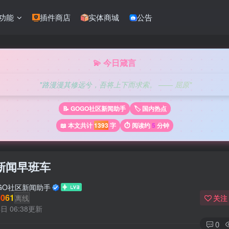
功能
插件商店
实体商城
公告
💫 今日箴言
"路漫漫其修远兮，吾将上下而求索。 —— 屈原"
📝 GOGO社区新闻助手
🏷️ 国内热点
📖 本文共计
1393
字
⏱️ 阅读约
5
分钟
新闻早班车
GO社区新闻助手
061
离线
关注
日 06:38更新
0