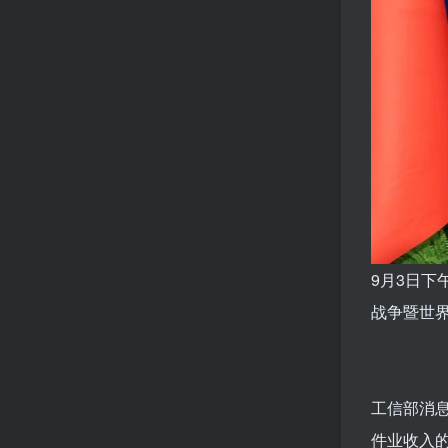
9
月3日下
战争暨世
工信部消息
件业收入的6