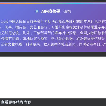
AI内容摘要
(缓存)
日，纪念中国人民抗日战争暨世界反法西斯战争胜利80周年系列活动在
会、阅兵、招待会、文艺晚会等，习近平出席相关活动并签署通令嘉
会见印尼总统。此外，工信部等部门发布行业消息，全国少数民族参
多领域有动态，如地质灾害预警、铁路暑运数据、游泳锦标赛信息等
，还有文物捐赠、科研成果、救人善举等社会新闻，同时公布今日天
，查看更多精彩内容