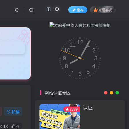
发布
开通会员
🎀
网站认证专区
认证
2389
私信
13
0