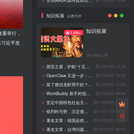
管理网站时如何提高百度权重？
知识拓展
以教为学
知识拓展
隆重举行，
1.4W+
席习近平
发
199篇文章
国安之盾，护航“十五五”新征程
4月13日 13:18
OpenClaw 又进一步：微信直连+安全检测+版本切换
3月26日 16:28
装了微信龙虾用不好？3步让你轻松指挥AI干活！
3月26日 11:25
WorkBuddy 新手村指南：10 个核心技巧帮你解锁满级虾🦞！
3月26日 08:09
坚定中国特色社会主义法治的政治定力
11月20日 06:24
错判时与势，注定撞南墙
11月17日 03:54
署名文章：祖国必然统一势不可挡
10月28日 13:45
署名文章：台湾问题的由来和性质
10月27日 06:06