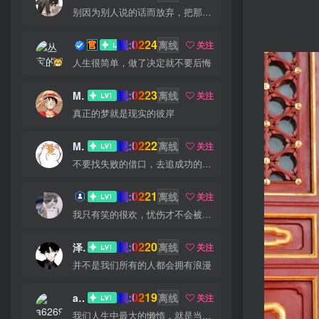
别因为别人说的话而放弃，把那些话当做加倍努力的动力
靓:0224
丛宝
离线
关注
人生很简单，做了决定就不要后悔
靓:0223
MS-康娃
离线
关注
真正的梦就是现实的彼岸
靓:0222
Miss 先生
离线
关注
不要找失败的借口，去追成功的理由
靓:0221
猫小白
离线
关注
我只有笑的很欢，忧伤才不会被看穿
靓:0220
泽宇
离线
关注
并不是我们所有的人都会拥有浪漫
靓:0219
a626911
离线
关注
我们人生中最大的懒惰，就是当我们明知自己拥有作出选择的能力，却不去主动改变而是放任它的生活态度