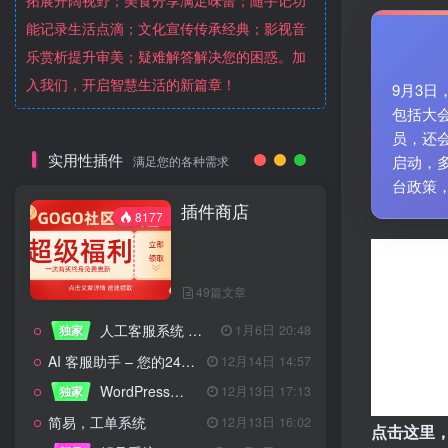
拓展开阔视野；美食分享满足味蕾；随手记功
能记录生活点滴；文化宣传传承经典；影视音
乐赏析提升审美；疑难解答解决您的困惑。加
入我们，开启智慧生活的新篇章！
9月3
包括大
员，还
实用性插件
启动，
满足您的各种需求
台政策
插件商店
8177
49篇文章
人工客服系统 技术开发文档
独家
1月6日 20:48
AI 客服助手 – 您的24/7智能客服专家
12月14日 14:57
WordPress设备管理器插件 – 专业版
独家
12月13日 17:13
简易，工单系统
12月13日 16:02
点击这里