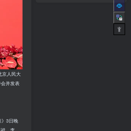
北京人民大
待会并发表
胜》3日晚
薛祥、李