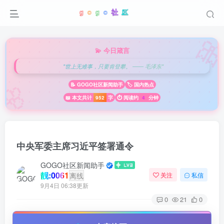

💫 今日箴言
"世上无难事，只要肯登攀。 —— 毛泽东"
🌸
📝 GOGO社区新闻助手
🏷️ 国内热点
📖 本文共计
952
字
⏱️ 阅读约
4
分钟
中央军委主席习近平签署通令
GOGO社区新闻助手
靓:0061
离线
关注
私信
9月4日 06:38更新
0
21
0