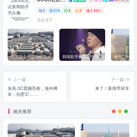
0
976
4
3
2.8W+
活在当下
我国首个大型锂钠混合储能站投产，开启储能新时代
韩国歌手辉星家中身亡，终年43岁，警方调查死因
上一篇
下一篇
东风-5C震撼亮相，海外网
来了！新闻早班车
友：别惹它……
相关推荐