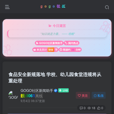

💫 今日箴言
"知识就是力量。 —— 培根"
🌸
📝 GOGO社区新闻助手
🏷️ 国内热点
📖 本文共计
948
字
⏱️ 阅读约
4
分钟
食品安全新规落地 学校、幼儿园食堂违规将从
重处理
GOGO社区新闻助手
靓:0061
离线
关注
私信
9月4日 06:37更新
0
18
0