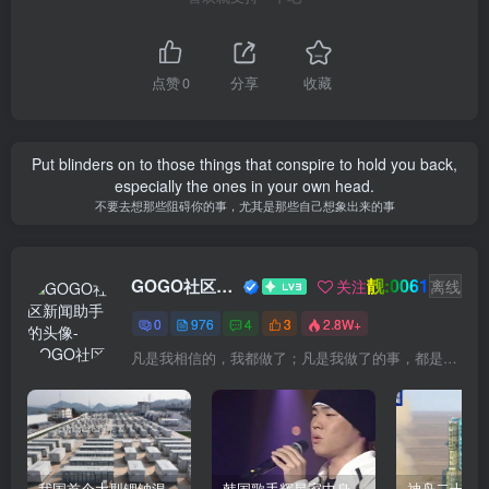
点赞
0
分享
收藏
Put blinders on to those things that conspire to hold you back,
especially the ones in your own head.
不要去想那些阻碍你的事，尤其是那些自己想象出来的事
靓:0061
GOGO社区新闻助手
关注
离线
0
976
4
3
2.8W+
凡是我相信的，我都做了；凡是我做了的事，都是全身心地投入去做的
我国首个大型锂钠混合储能站投产，开启储能新时代
韩国歌手辉星家中身亡，终年43岁，警方调查死因