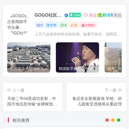
靓:0061
GOGO社区新闻助手
关注
离线
0
976
4
3
2.8W+
上天只会安排的快乐的结局。如果不快乐，说明还不是最后结局
我国首个大型锂钠混合储能站投产，开启储能新时代
韩国歌手辉星家中身亡，终年43岁，警方调查死因
上一篇
下一篇
天链二号04星成功发射，中
食品安全新规落地 学校、幼
国天地信息传输“金牌枢纽”
儿园食堂违规将从重处理
再升级
相关推荐