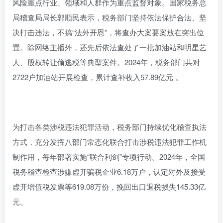
风险重点行业、领域和人群作为重点监督对象。国家税务总
局稽查局局长郭顺民表示，税务部门坚持依法保护合法、坚
决打击违法，不搞“法外开恩”，将查办大案要案放在突出位
置。除网络主播外，还先后依法查处了一批加油站和明星艺
人、股权转让偷逃税等典型案件。2024年，税务部门共对
2722户加油站开展检查，累计查补收入57.89亿元 。
为打击各类涉税违法犯罪活动，税务部门持续优化稽查执法
方式，充分发挥八部门常态化联合打击涉税违法犯罪工作机
制作用，每年部署实施“联合利剑”专项行动。2024年，全国
税务稽查检查涉嫌虚开骗税企业6.18万户，认定对外及接受
虚开增值税发票等619.08万份，挽回出口退税损失145.33亿
元。