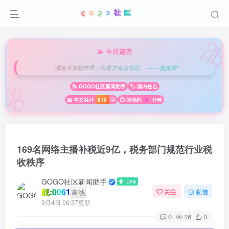

💫 今日箴言
"黑发不知勤学早，白首方悔读书迟。 —— 颜真卿"
🌸
📝 GOGO社区新闻助手
🏷️ 国内热点
📖 本文共计
819
字
⏱️ 阅读约
3
分钟
169名网络主播补税近9亿，税务部门规范行业税
收秩序
GOGO社区新闻助手
靓:0061
离线
关注
私信
9月4日 06:37更新
0
16
0