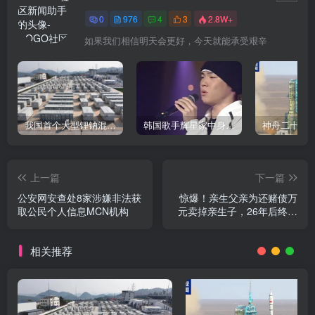
0
976
4
3
2.8W+
如果我们相信明天会更好，今天就能承受艰辛
我国首个大型锂钠混合储能站投产，开启储能新时代
韩国歌手辉星家中身亡，终年43岁，警方调查死因
上一篇
下一篇
公安网安查处8家涉嫌非法获
惊爆！亲生父亲为还赌债万
取公民个人信息MCN机构
元卖掉亲生子，26年后终团
聚
相关推荐