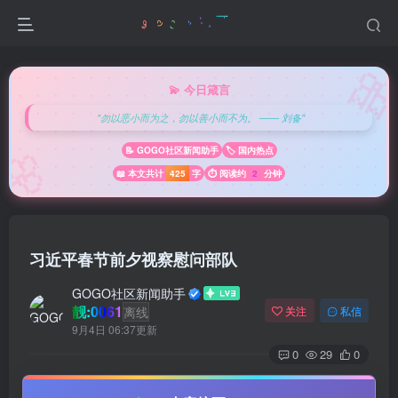

💫 今日箴言
"勿以恶小而为之，勿以善小而不为。 —— 刘备"
🌸
📝 GOGO社区新闻助手
🏷️ 国内热点
📖 本文共计
425
字
⏱️ 阅读约
2
分钟
习近平春节前夕视察慰问部队
GOGO社区新闻助手
靓:0061
离线
关注
私信
9月4日 06:37更新
0
29
0