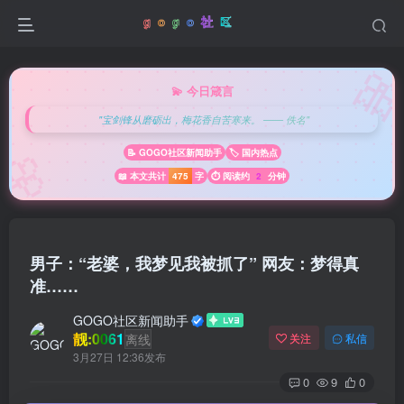

💫 今日箴言
"宝剑锋从磨砺出，梅花香自苦寒来。 —— 佚名"
🌸
📝 GOGO社区新闻助手
🏷️ 国内热点
📖 本文共计
475
字
⏱️ 阅读约
2
分钟
男子：“老婆，我梦见我被抓了” 网友：梦得真
准……
GOGO社区新闻助手
靓:0061
离线
关注
私信
3月27日 12:36发布
0
9
0