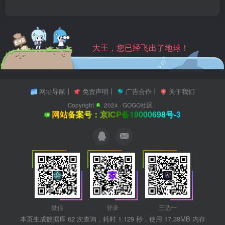
大王，您已经飞出了地球！
网址导航
丨
免责声明
丨
广告合作
丨
关于我们
Copyright
2024 ·
GOGO社区
网站备案号：京ICP备19000698号-3
微信
登录
三选一
本页生成数据库 62 次查询，耗时 1.129 秒，使用 17.38MB 内存