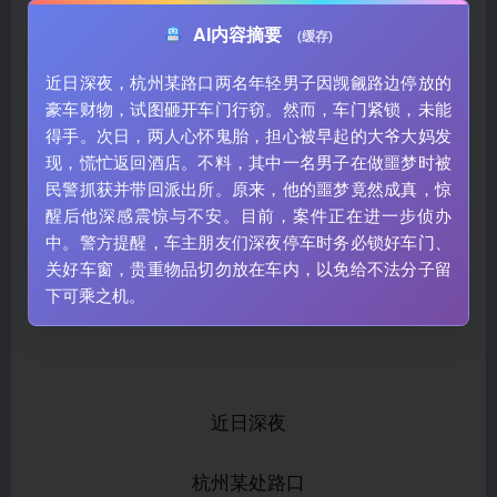
AI内容摘要
(缓存)
近日深夜，杭州某路口两名年轻男子因觊觎路边停放的
豪车财物，试图砸开车门行窃。然而，车门紧锁，未能
得手。次日，两人心怀鬼胎，担心被早起的大爷大妈发
现，慌忙返回酒店。不料，其中一名男子在做噩梦时被
民警抓获并带回派出所。原来，他的噩梦竟然成真，惊
醒后他深感震惊与不安。目前，案件正在进一步侦办
中。警方提醒，车主朋友们深夜停车时务必锁好车门、
关好车窗，贵重物品切勿放在车内，以免给不法分子留
下可乘之机。
近日深夜
杭州某处路口