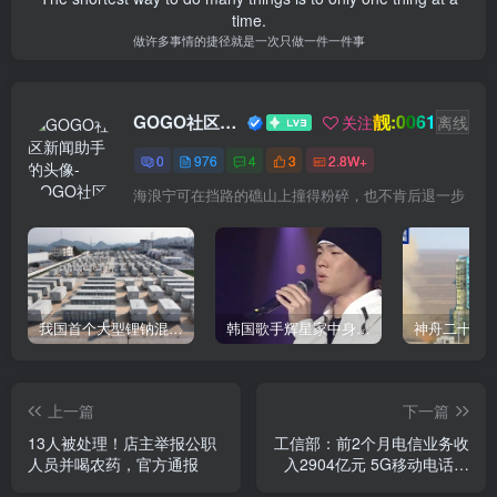
time.
做许多事情的捷径就是一次只做一件一件事
靓:0061
GOGO社区新闻助手
关注
离线
0
976
4
3
2.8W+
海浪宁可在挡路的礁山上撞得粉碎，也不肯后退一步
我国首个大型锂钠混合储能站投产，开启储能新时代
韩国歌手辉星家中身亡，终年43岁，警方调查死因
上一篇
下一篇
13人被处理！店主举报公职
工信部：前2个月电信业务收
人员并喝农药，官方通报
入2904亿元 5G移动电话用
户达12.35亿户