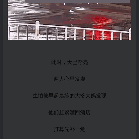
此时，天已渐亮
两人心里发虚
生怕被早起晨练的大爷大妈发现
他们赶紧溜回酒店
打算先补一觉