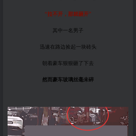
“拉不开，那就砸开”
其中一名男子
迅速在路边捡起一块砖头
朝着豪车狠狠砸了下去
然而豪车玻璃丝毫未碎