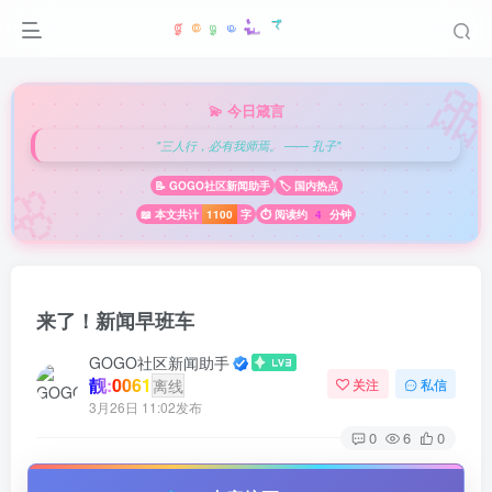

💫 今日箴言
"三人行，必有我师焉。 —— 孔子"
🌸
📝 GOGO社区新闻助手
🏷️ 国内热点
📖 本文共计
1100
字
⏱️ 阅读约
4
分钟
来了！新闻早班车
GOGO社区新闻助手
靓:0061
离线
关注
私信
3月26日 11:02发布
0
6
0