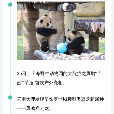
25日，上海野生动物园的大熊猫龙凤胎“芊
然”“芊逸”首次户外亮相。
云南大理发现早侏罗世蜥脚型类恐龙新属种
——凤鸣祥云龙。