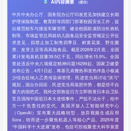
AI内容摘要
(缓存)
中共中央办公厅、国务院办公厅印发意见加快建立长期
护理保险制度。教育部等四部门部署校园安全工作，提
出规范校车与接送车辆管理、健全校园欺凌防治长效机
制等。市场监管总局就幼儿园食品安全监管规定公开征
求意见，拟禁止加工制售四季豆、鲜黄花菜、野生菌
类、发芽土豆等高风险食品。截至2026年2月底，全国
累计发电装机容量39.5亿千瓦，同比增长15.9%。全国
查处违反中央八项规定精神问题16299起。国家卫健委
发布公告，4月1日起，将基孔肯雅热和发热伴血小板减
少综合征纳入乙类传染病管理。民进党当局讨论“演习”
规划，国台办回应，民进党当局装腔作势，都是些不自
量力的假把式。我外交部敦促日方立即彻查日本自卫队
官员强闯中国驻日本大使馆事件，严惩不法分子，给中
方一个负责任的交代。美国开放人工智能研究中心
（OpenAI）宣布重大战略转型，放弃视频生成应用
Sora，转而进一步聚焦机器人等核心产品。2025年度
“中国科学十大进展”发布，包括可控核聚变大科学装置