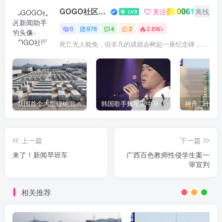
靓:0061
GOGO社区新闻助手
关注
离线
0
976
4
3
2.8W+
死亡无人能免，但非凡的成就会树起一座纪念碑，它将一直立到太阳冷却之时
我国首个大型锂钠混合储能站投产，开启储能新时代
韩国歌手辉星家中身亡，终年43岁，警方调查死因
上一篇
下一篇
来了！新闻早班车
广西百色教师性侵学生案一
审宣判
相关推荐