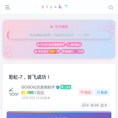

💫 今日箴言
"天生我材必有用，千金散尽还复来。 —— 李白"
🌸
📝 GOGO社区新闻助手
🏷️ 国内热点
📖 本文共计
184
字
⏱️ 阅读约
1
分钟
彩虹-7，首飞成功！
GOGO社区新闻助手
靓:0061
离线
关注
私信
12月15日 10:24发布
0
24
0