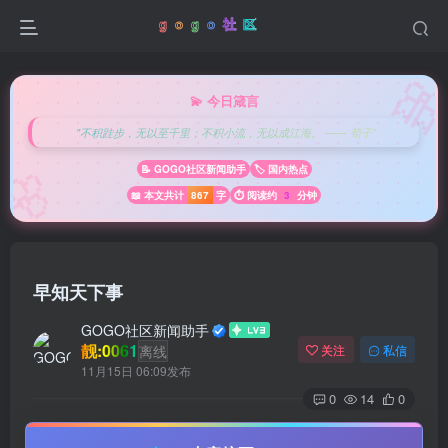

💫 今日箴言
"不积跬步，无以至千里；不积小流，无以成江海。 —— 荀子"
🌸
📝 GOGO社区新闻助手
🏷️ 国内热点
📖 本文共计
867
字
⏱️ 阅读约
3
分钟
早知天下事
GOGO社区新闻助手
靓:0061
离线
关注
私信
11月15日 06:09发布
0
14
0