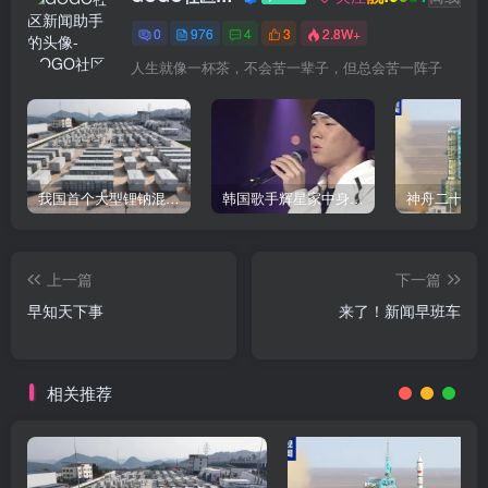
0
976
4
3
2.8W+
人生就像一杯茶，不会苦一辈子，但总会苦一阵子
我国首个大型锂钠混合储能站投产，开启储能新时代
韩国歌手辉星家中身亡，终年43岁，警方调查死因
上一篇
下一篇
早知天下事
来了！新闻早班车
相关推荐