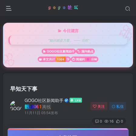

💫 今日箴言
"知识就是力量。 —— 培根"
🌸
📝 GOGO社区新闻助手
🏷️ 国内热点
📖 本文共计
1304
字
⏱️ 阅读约
5
分钟
早知天下事
GOGO社区新闻助手
靓:0061
离线
关注
私信
11月11日 05:54发布
0
16
0