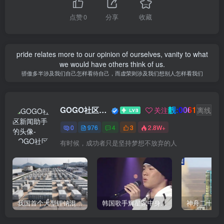
点赞
0
分享
收藏
pride relates more to our opinion of ourselves, vanity to what
we would have others think of us.
骄傲多半涉及我们自己怎样看待自己，而虚荣则涉及我们想别人怎样看我们
靓:0061
GOGO社区新闻助手
关注
离线
0
976
4
3
2.8W+
有时候，成功者只是坚持梦想不放弃的人
我国首个大型锂钠混合储能站投产，开启储能新时代
韩国歌手辉星家中身亡，终年43岁，警方调查死因