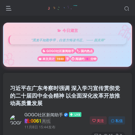

💫 今日箴言
"黑发不知勤学早，白首方悔读书迟。 —— 颜真卿"
🌸
📝 GOGO社区新闻助手
🏷️ 国内热点
📖 本文共计
1640
字
⏱️ 阅读约
6
分钟
习近平在广东考察时强调 深入学习宣传贯彻党
的二十届四中全会精神 以全面深化改革开放推
动高质量发展
GOGO社区新闻助手
靓:0061
离线
关注
私信
11月8日 15:44发布