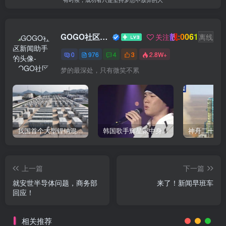
靓:0061
GOGO社区新闻助手
关注
离线
0
976
4
3
2.8W+
梦的最深处，只有微笑不累
我国首个大型锂钠混合储能站投产，开启储能新时代
韩国歌手辉星家中身亡，终年43岁，警方调查死因
上一篇
下一篇
就安世半导体问题，商务部
来了！新闻早班车
回应！
相关推荐