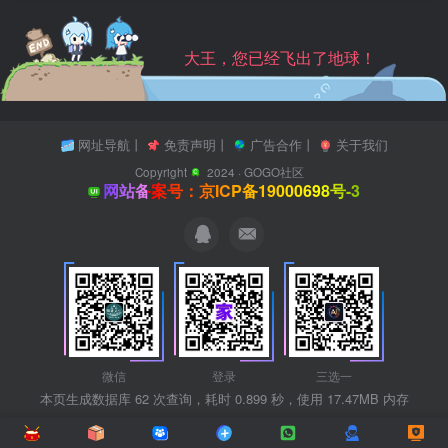
大王，您已经飞出了地球！
网址导航
丨
免责声明
丨
广告合作
丨
关于我们
Copyright
2024 ·
GOGO社区
网站备案号：京ICP备19000698号-3
微信
登录
三选一
本页生成数据库 62 次查询，耗时 0.899 秒，使用 17.47MB 内存