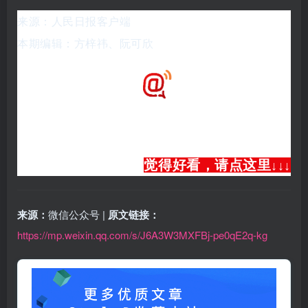
来源：人民日报客户端
本期编辑：方梓祎、阮可欣
觉得好看，请点这里
↓
↓
↓
来源：
微信公众号 |
原文链接：
https://mp.weixin.qq.com/s/J6A3W3MXFBj-pe0qE2q-kg