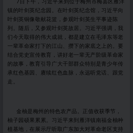
7日下午，习近平来到位于梅州市梅县区雁洋
镇的叶剑英纪念园。在叶剑英纪念馆，习近平向
叶剑英铜像敬献花篮，参观叶剑英生平事迹陈
列。随后，又参观叶剑英故居。习近平强调，我
们今天取得的伟大成就，都是建立在毛泽东等老
一辈革命家打下的江山、攒下的家底之上的。要
结合党史宣传教育，讲好老一辈无产阶级革命家
的故事，教育引导广大干部群众特别是青少年传
承红色基因、赓续红色血脉，永远听党话、跟党
走。
金柚是梅州的特色农产品。正值收获季节，
柚子园硕果累累。习近平来到雁洋镇南福金柚种
植基地，在展示厅听取广东加大对革命老区支持