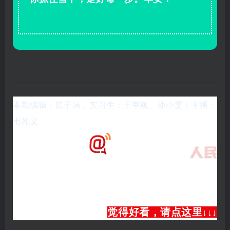
本期编辑：陈子涵，实习生：
王幸颖、
孙小雯
｜主播：
韦礼义
觉得好看，请点这里
↓
↓
↓