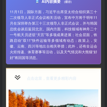
AI内容摘要
(缓存)
11月1日，国际方面，习近平出席亚太经合组织第三十
二次领导人非正式会议相关活动，宣布中方将于明年11
月在深圳举办第三十三次领导人非正式会议，并与韩国
总统会谈后返回北京。国内方面，科技领域有神舟二十
一号航天员进驻“天宫”等多项成果进展；社会层面，铁
路启动“双11”快件运输等多领域有动态；政策上，安
徽、云南、四川等地出台相关举措；此外，还有全运会
火炬传递、体育赛事等活动，以及天气情况和大熊猫“好
好”将回国等消息。
点击这里，查看更多精彩内容