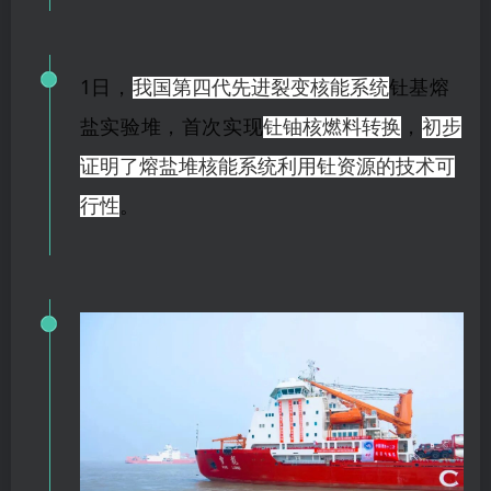
1日，
钍基熔
我国第四代先进裂变核能系统
盐实验堆，首次实现
，
钍铀核燃料转换
初步
证明了熔盐堆核能系统利用钍资源的技术可
。
行性