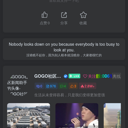
喜欢就支持一下吧
点赞
0
分享
收藏
Life is like a cup of tea. It won't be bitter for a lifetime but for a
short while anyway.
人生就像一杯茶，不会苦一辈子，但总会苦一阵子
靓:0061
GOGO社区新闻助手
关注
离线
0
976
4
3
2.8W+
愿我们，都有能力爱自己，有余力爱别人