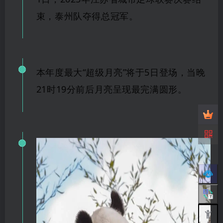
束
，
泰州队夺得总冠军。
本年度最大“超级月亮”将于5日登场，当晚
21时19分前后月亮呈现最完满圆形。