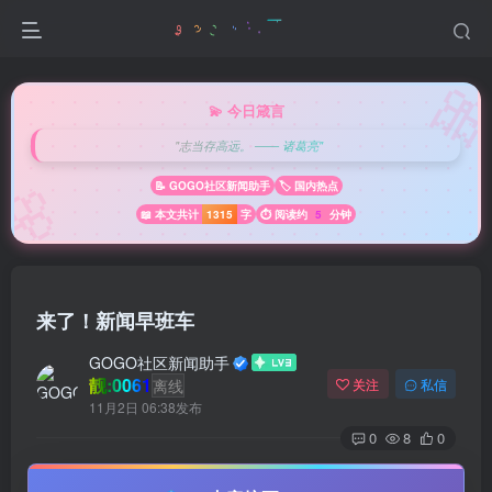

💫 今日箴言
"志当存高远。 —— 诸葛亮"
🌸
📝 GOGO社区新闻助手
🏷️ 国内热点
📖 本文共计
1315
字
⏱️ 阅读约
5
分钟
来了！新闻早班车
GOGO社区新闻助手
靓:0061
离线
关注
私信
11月2日 06:38发布
0
8
0