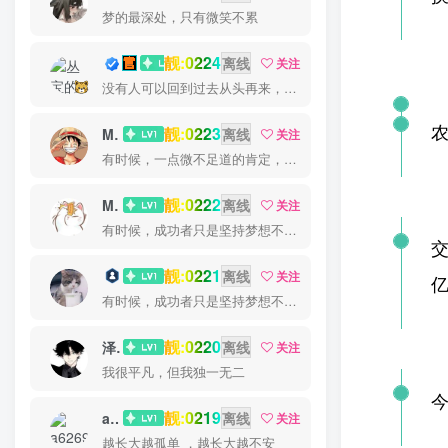
梦的最深处，只有微笑不累
靓:0224
丛宝
离线
关注
没有人可以回到过去从头再来，但是每个人都可以从今天开始，创造一个全新的结局
靓:0223
MS-康娃
离线
关注
有时候，一点微不足道的肯定，对我却意义非凡
靓:0222
Miss 先生
离线
关注
有时候，成功者只是坚持梦想不放弃的人
交
靓:0221
猫小白
离线
关注
亿
有时候，成功者只是坚持梦想不放弃的人
靓:0220
泽宇
离线
关注
我很平凡，但我独一无二
今
靓:0219
a626911
离线
关注
越长大越孤单 ，越长大越不安