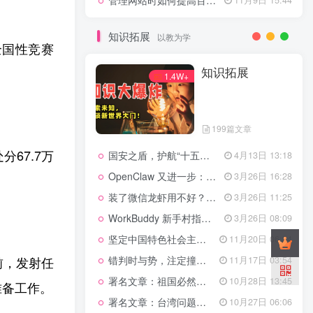
管理网站时如何提高百度权重？
知识拓展
以教为学
全国性竞赛
知识拓展
1.4W+
199篇文章
67.7万
国安之盾，护航“十五五”新征程
4月13日 13:18
OpenClaw 又进一步：微信直连+安全检测+版本切换
3月26日 16:28
装了微信龙虾用不好？3步让你轻松指挥AI干活！
3月26日 11:25
WorkBuddy 新手村指南：10 个核心技巧帮你解锁满级虾🦞！
3月26日 08:09
坚定中国特色社会主义法治的政治定力
11月20日 06:24
前，发射任
错判时与势，注定撞南墙
11月17日 03:54
署名文章：祖国必然统一势不可挡
10月28日 13:45
准备工作
。
署名文章：台湾问题的由来和性质
10月27日 06:06