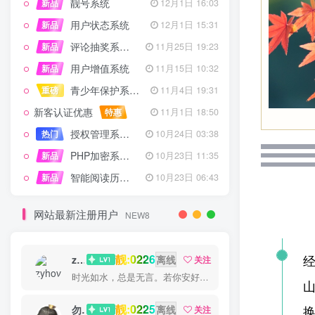
靓号系统
新品
12月1日 16:03
用户状态系统
新品
12月1日 15:31
评论抽奖系统 – 完整功能详解
新品
11月25日 19:23
用户增值系统
新品
11月15日 10:32
青少年保护系统 专为子比主题开发
重磅
11月4日 19:31
新客认证优惠
特惠
11月1日 18:50
授权管理系统子比主题专版
热门
10月24日 03:38
PHP加密系统专业版
新品
10月23日 11:35
智能阅读历史系统
新品
10月23日 06:43
网站最新注册用户
NEW8
靓:0226
zyhove
离线
关注
时光如水，总是无言。若你安好，便是晴天
靓:0225
勿听
离线
关注