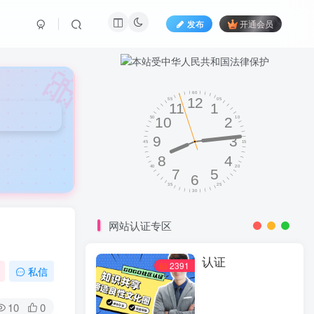
发布
开通会员
🎀
网站认证专区
认证
2391
私信
10
0