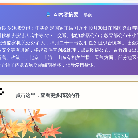
AI内容摘要
(缓存)
近期多领域资讯：中美商定国家主席习近平10月30日在韩国釜山与
国秋粮收获过八成半等农业、交通、物流数据公布；教育部公布中小
纪检监察机关处分多人，神舟二十一号发射任务组织合练等。社会
络安全等有进展，多起案件宣判或处理，邮票图稿公布、古竹简展出
新高。政策上，北京、上海、山东有相关举措。天气方面，部分地区
还介绍了内蒙古额济纳旗胡杨林，倡导爱惜身体。
点击这里，查看更多精彩内容