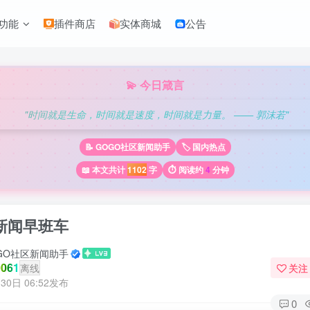
功能
插件商店
实体商城
公告
💫 今日箴言
"时间就是生命，时间就是速度，时间就是力量。 —— 郭沫若"
📝 GOGO社区新闻助手
🏷️ 国内热点
📖 本文共计
1102
字
⏱️ 阅读约
4
分钟
新闻早班车
GO社区新闻助手
061
离线
关注
30日 06:52发布
0