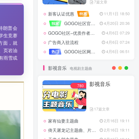
7篇文章
新客认证优惠
特惠
11月1日 18:50
GOGO社区官方成员认证
独家
4月20日 20:36
特朗普会
GOGO社区–优质作者认证
4月6日 07:29
学生竞赛
广告商入驻流程
4月6日 07:24
方面，就
、页岩油
GOGO社区网站搭建(自助服务)
热门
4月6日 06:51
有雨雪或
影视音乐
电视剧主题曲
影视音乐
780
17篇文章
家有仙妻主题曲
2月16日 19:11
倚天屠龙记主题曲、片头曲
2月16日 19:11