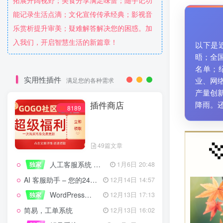
拓展开阔视野；美食分享满足味蕾；随手记功
能记录生活点滴；文化宣传传承经典；影视音
乐赏析提升审美；疑难解答解决您的困惑。加
入我们，开启智慧生活的新篇章！
以下是
晤；全
名单；
实用性插件
业、网
满足您的各种需求
产量创
插件商店
降雨。
8189
49篇文章
人工客服系统 技术开发文档
独家
1月6日 20:48
AI 客服助手 – 您的24/7智能客服专家
12月14日 14:57
WordPress设备管理器插件 – 专业版
独家
12月13日 17:13
简易，工单系统
12月13日 16:02