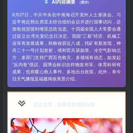
AI内容摘要
(缓存)
8月27日，中共中央在中南海召开党外人士座谈会。习
近平将赴韩出席亚太经合组织会议并进行国事访问，还
致电祝贺玻利维亚总统当选。十四届全国人大常委会通
过设立台湾光复纪念日决定。我国“三新”经济、机械工
业等有发展成果，秋粮收获近八成，找矿有新发现，神
舟二十一号计划发射，维和官兵获勋章。冷空气影响北
方，多部门支持广西百色救灾。多领域有动态，如发起
“反内卷”倡议、园博会标识吉祥物发布等。体育科研有
成果，也有暖心救人事件。多地出台政策。此外，有今
日天气播报及福建闽侯美景介绍。
点击这里，查看更多精彩内容