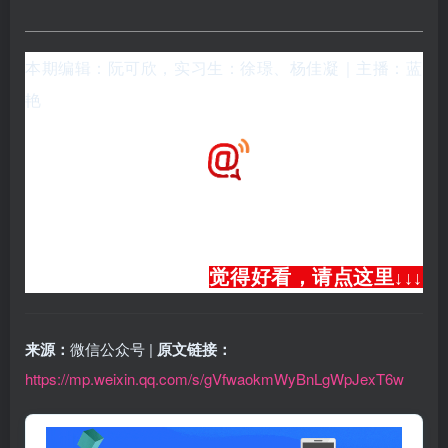
本期编辑：阮可欣，实习生：
徐璟、
杨佳凝
｜主播：蓝
艳
觉得好看，请点这里
↓
↓
↓
来源：
微信公众号 |
原文链接：
https://mp.weixin.qq.com/s/gVfwaokmWyBnLgWpJexT6w