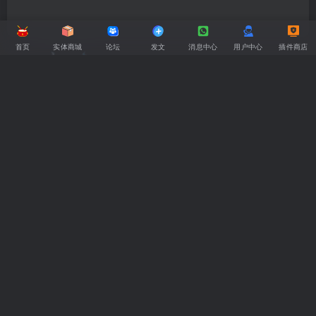
首页
实体商城
论坛
发文
消息中心
用户中心
插件商店
大王，您已经飞出了地球！
返回顶部
网址导航
丨
免责声明
丨
广告合作
丨
关于我们
Copyright
2024 ·
GOGO社区
网站备案号：京ICP备19000698号-3
微信
登录
三选一