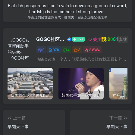
Flat rich prosperous time in vain to develop a group of coward,
hardship is the mother of strong forever.
平富足的盛世徒然养成一批懦夫，困苦永远是坚强之母
靓:0061
GOGO社区新闻助手
关注
离线
0
976
4
3
2.8W+
伤痛会改变一个人，但爱最终总会让你找回最初的自己
我国首个大型锂钠混合储能站投产，开启储能新时代
韩国歌手辉星家中身亡，终年43岁，警方调查死因
上一篇
下一篇
早知天下事
早知天下事