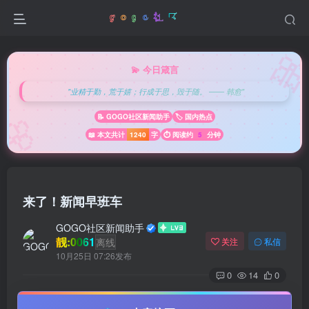

💫 今日箴言
"业精于勤，荒于嬉；行成于思，毁于随。 —— 韩愈"
🌸
📝 GOGO社区新闻助手
🏷️ 国内热点
📖 本文共计
1240
字
⏱️ 阅读约
5
分钟
来了！新闻早班车
GOGO社区新闻助手
靓:0061
离线
关注
私信
10月25日 07:26发布
0
14
0