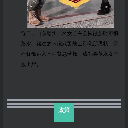
近日，山东滕州一名女子在公园散步时不慎
落水。路过的休假武警战士孙化朋见状，毫
不犹豫跳入水中紧急营救，成功将落水女子
救上岸。
政策