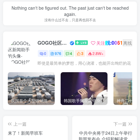
Nothing can't be figured out. The past just can't be reached
again.
没有什么过不去，只是再也回不去
靓:0061
GOGO社区新闻助手
关注
离线
0
976
4
3
2.8W+
即使是最简单的梦想，用心浇灌，也能开出绚烂的花
我国首个大型锂钠混合储能站投产，开启储能新时代
韩国歌手辉星家中身亡，终年43岁，警方调查死因
上一篇
下一篇
来了！新闻早班车
中共中央将于24日上午举行
新闻发布会 介绍和解读党的