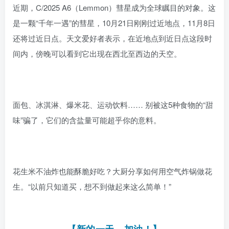
近期，C/2025 A6（Lemmon）彗星成为全球瞩目的对象。这
是一颗“千年一遇”的彗星，10月21日刚刚过近地点，11月8日
还将过近日点。天文爱好者
表示，在近地点到近日点这段时
间内，傍晚可以看到它出现在西北至西边的天空。
面包、冰淇淋、爆米花、运动饮料…… 别被这5种食物的“甜
味”骗了，它们的含盐量可能超乎你的意料。
花生米不油炸也能酥脆好吃？大厨分享如何用空气炸锅做花
生。“以前只知道买，想不到做起来这么简单！”