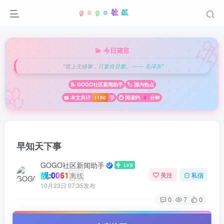

💫 今日箴言
"世上无难事，只要肯登攀。 —— 毛泽东"
🌸
📝 GOGO社区新闻助手
🏷️ 国内热点
📖 本文共计
1150
字
⏱️ 阅读约
4
分钟
早知天下事
GOGO社区新闻助手
靓:0061
离线
关注
私信
10月23日 07:35发布
0
7
0