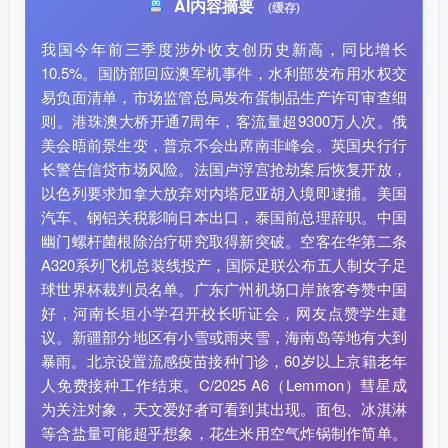
AI内容摘要
(缓存)
我国今年前三季度涉外收支创历史新高，同比增长
10.5%。国防部回应澳军机事件，水利部发布用水权交
易负面清单，市场监管总局发布蛋制品生产许可审查细
则。港珠澳大桥开通7周年，客流量超9300万人次。俄
美会晤前景生变，普京不会出席南非峰会。英国央行行
长警告信贷市场风险。法国卢浮宫抢劫案后恢复开放，
以色列要求加拿大放弃对内塔尼亚胡入境即逮捕。美国
汽车、钢铝关税影响日本出口，泰国前总理辞职。中国
幽门螺杆菌根除治疗研究取得新突破。空客在华第二条
A320系列飞机总装线投产，国际足联公布五人制女子足
球世界杯裁判员名单。广东广州机场口岸旅客夸赞中国
好，河南长垣小学召开校长听证会，网友点赞学生建
议。新疆部分地区有小雪或雨夹雪，海南岛等地有大到
暴雨。北京设置流感疫苗接种门诊，60岁以上京籍老年
人免费接种工作结束。C/2025 A6（Lemmon）彗星成
为关注对象，天文爱好者可看到其出现。面包、冰淇淋
等含盐量可能超乎想象，花生米用空气炸锅制作简单。