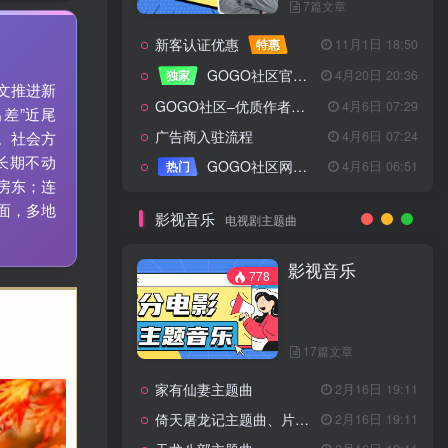
7篇文章
新客认证优惠
特惠
11月1日 18:50
GOGO社区官方成员认证
独家
4月20日 20:36
文推进新
GOGO社区–优质作者认证
4月6日 07:29
差”近尾
广告商入驻流程
4月6日 07:24
。社会方
长期不动
GOGO社区网站搭建(自助服务)
热门
4月6日 06:51
房东；连
面，多地
影视音乐
电视剧主题曲
影视音乐
778
17篇文章
家有仙妻主题曲
2月16日 19:11
倚天屠龙记主题曲、片头曲
2月16日 19:11