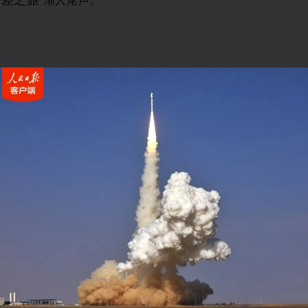
”渐入尾
声。