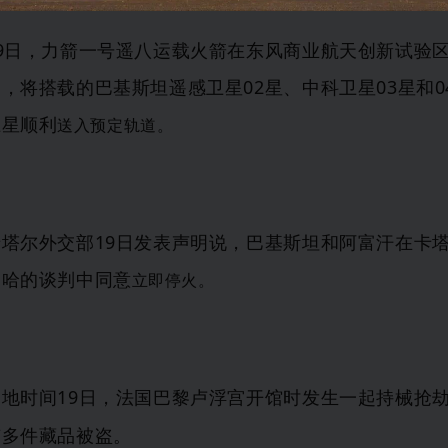
19日，力箭一号遥八运载火箭在东风商业航天创新试验
，将搭载的巴基斯坦遥感卫星02星、中科卫星03星和0
卫星顺利
送入预定
轨道。
卡塔尔外交部
19日发表声明说，巴基斯坦和阿富汗在卡
多哈的谈判中同意
立即
停火。
当地时间
19日，
法国
巴黎卢浮宫开馆时发生一起持械抢
有多件藏
品被
盗。