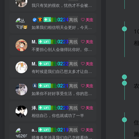
我只有笑的很欢，忧伤才不会被看穿
靓:0224
丛宝
离线
关注
如果我们相信明天会更好，今天就能承受艰辛
靓:0223
MS-康娃
离线
关注
不要担心别人会做得比你好。你只需要每天都做得比前一天好就可以了
靓:0222
Miss 先生
离线
关注
有时候是我们自己想太多才让自己如此难受
靓:0221
猫小白
离线
关注
如果你不好好享受生活，你的悲伤、难过、害怕、羞愧和内疚会代替你享受
靓:0220
泽宇
离线
关注
相信自己，你也就成功了一半
靓:0219
a626911
离线
关注
骄傲多半涉及我们自己怎样看待自己，而虚荣则涉及我们想别人怎样看我们