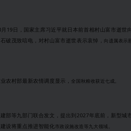
10月19日，国家主席习近平就日本前首相村山富市逝世
相石破茂致唁电，对村山富市逝世表示哀悼，
向
遗属表示
农业农村部最新农情调度显示，
全国秋粮
收获近七成。
住建部等九部门联合发文，提出到
2027年底前，新型城
施建设将重点推进智能化
市政设施改
造等九大领域。