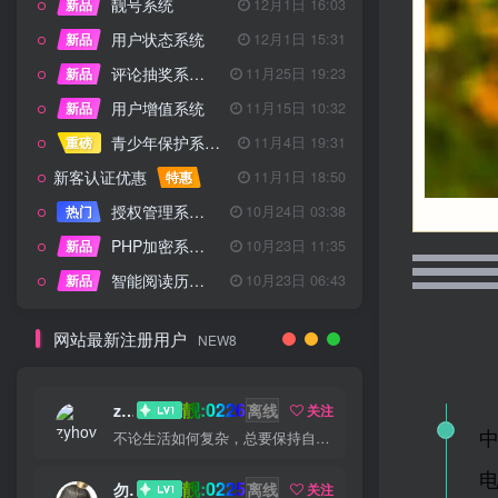
靓号系统
新品
12月1日 16:03
用户状态系统
新品
12月1日 15:31
评论抽奖系统 – 完整功能详解
新品
11月25日 19:23
用户增值系统
新品
11月15日 10:32
青少年保护系统 专为子比主题开发
重磅
11月4日 19:31
新客认证优惠
特惠
11月1日 18:50
授权管理系统子比主题专版
热门
10月24日 03:38
PHP加密系统专业版
新品
10月23日 11:35
智能阅读历史系统
新品
10月23日 06:43
网站最新注册用户
NEW8
靓:0226
zyhove
离线
关注
不论生活如何复杂，总要保持自己的那一份优雅
靓:0225
勿听
离线
关注