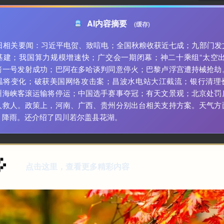
AI内容摘要
(缓存)
19日相关要闻：习近平电贺、致唁电；全国秋粮收获近七成；九部门发
基建；我国算力规模增速快；广交会一期闭幕；神二十乘组“太空出
箭一号发射成功；巴阿在多哈谈判同意停火；巴黎卢浮宫遭持械抢劫
温将变化；破获美国网络攻击案；昌波水电站大江截流；银行清理
州海峡客滚运输将停运；中国选手赛事夺冠；有天文景观；北京处罚
人救人。政策上，河南、广西、贵州分别出台相关支持方案。天气方
、降雨。还介绍了四川若尔盖县花湖。
点击这里，查看更多精彩内容