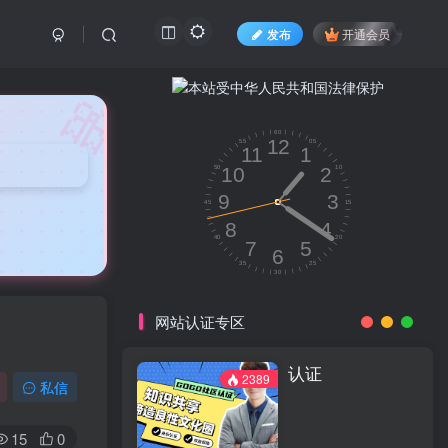
发布
开通会员
🎀
网站认证专区
认证
2389
私信
15
0