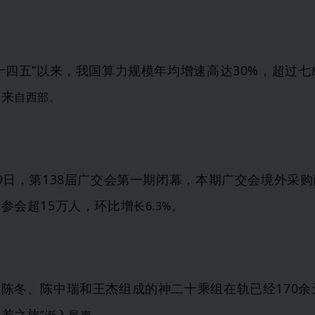
“十四五”以来，我国算力规模年均增速高达30%，超过七
力来
自西
部。
19日，第138届广交会第一期闭幕，本期广交会境外采
参会超15万人
，环比增
长6.3%。
由陈冬、陈中瑞和王杰组成的神二十乘组在轨已经
170
出差之旅