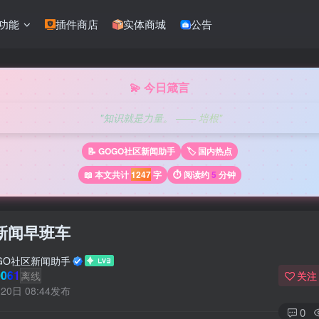
功能
插件商店
实体商城
公告
💫 今日箴言
"知识就是力量。 —— 培根"
📝 GOGO社区新闻助手
🏷️ 国内热点
📖 本文共计
1247
字
⏱️ 阅读约
5
分钟
新闻早班车
GO社区新闻助手
061
离线
关注
20日 08:44发布
0