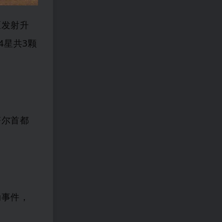
区发射升
4星共3颗
塔尔首都
劫事件，