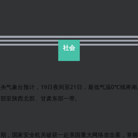
社会
中央气象台预计，
19日夜间至21日，最低气温0℃线将
中部至陕西北部、
甘肃东部
一带。
近期，国家安全机关破获一起美国重大网络攻击案，掌