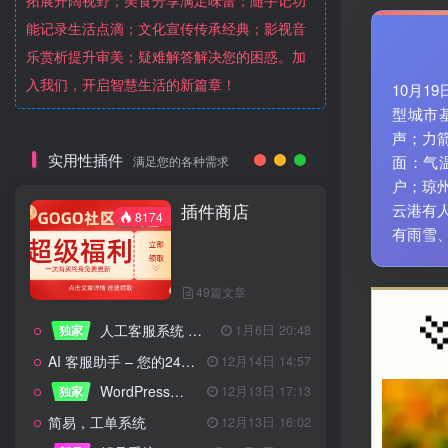
拓展开阔视野；美食分享满足味蕾；随手记功
能记录生活点滴；文化宣传传承经典；影视音
乐赏析提升审美；疑难解答解决您的困惑。加
入我们，开启智慧生活的新篇章！
10月
型城市
声；力
实用性插件
面：气
满足您的各种需求
户；琼
插件商店
云港有
8174
有雨雪
49篇文章
人工客服系统 技术开发文档
独家
1月6日 20:48
AI 客服助手 – 您的24/7智能客服专家
12月14日 14:57
WordPress设备管理器插件 – 专业版
独家
12月13日 17:13
简易，工单系统
12月13日 16:02