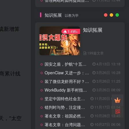
管理网站时如何提高百度权重？
知识拓展
以教为学
成新增算
知识拓展
1.4W+
199篇文章
国安之盾，护航“十五五”新征程
4月13日 13:18
OpenClaw 又进一步：微信直连+安全检测+版本切换
3月26日 16:28
购商累计线
装了微信龙虾用不好？3步让你轻松指挥AI干活！
3月26日 11:25
WorkBuddy 新手村指南：10 个核心技巧帮你解锁满级虾🦞！
3月26日 08:09
坚定中国特色社会主义法治的政治定力
11月20日 06:24
错判时与势，注定撞南墙
11月17日 03:54
署名文章：祖国必然统一势不可挡
10月28日 13:45
余天，“太空
署名文章：台湾问题的由来和性质
10月27日 06:06