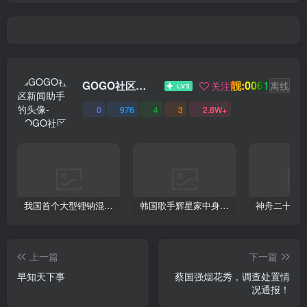
靓:0061
GOGO社区新闻助手
关注
离线
0
976
4
3
2.8W+
我国首个大型锂钠混合储能站投产，开启储能新时代
韩国歌手辉星家中身亡，终年43岁，警方调查死因
上一篇
下一篇
早知天下事
蔡国强烟花秀，调查处置情
况通报！