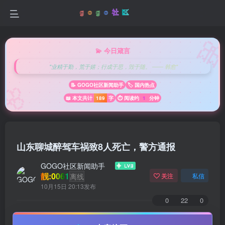

💫 今日箴言
"业精于勤，荒于嬉；行成于思，毁于随。 —— 韩愈"
🌸
📝 GOGO社区新闻助手
🏷️ 国内热点
📖 本文共计
189
字
⏱️ 阅读约
1
分钟
山东聊城醉驾车祸致8人死亡，警方通报
GOGO社区新闻助手
靓:0061
离线
关注
私信
10月15日 20:13发布
0
22
0