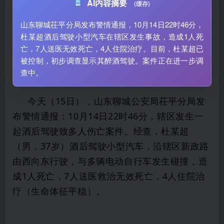
AI内容摘要
(缓存)
山东聊城茌平分局发布警情通报，10月14日22时46分，
杜某超酒后驾驶小型汽车在辖区发生事故，造成1人死
亡，7人送医无效死亡，4人住院治疗。目前，杜某超已
被控制，初步调查显示其醉酒驾驶。案件正在进一步调
查中。
今天（15日），山东聊城公安局茌平分局发
布警情通报：10月14日22时46分，辖区发生一
起酒后驾驶致多人伤亡案件。经查，杜某超
（男，37岁）酒后驾驶小型汽车，沿辖区新政路
由西向东行驶，与多辆电动自行车发生碰撞，造
成1人死亡，7人送医救治无效死亡，4人住院治
疗（生命体征平稳）。