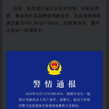
目前，杜某超已被公安机关控制。经初步调
查，事故系杜某超醉酒驾驶造成，其血液酒精检
测含量为195.3mg/100mL，排除毒驾等。案件
正在进一步调查中。