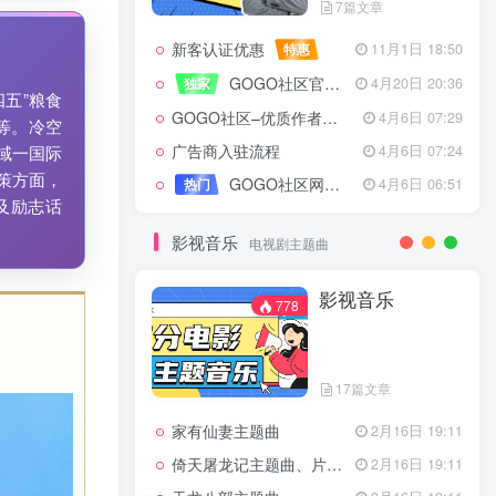
7篇文章
新客认证优惠
特惠
11月1日 18:50
GOGO社区官方成员认证
独家
4月20日 20:36
五”粮食
GOGO社区–优质作者认证
4月6日 07:29
幕等。冷空
广告商入驻流程
4月6日 07:24
域一国际
策方面，
GOGO社区网站搭建(自助服务)
热门
4月6日 06:51
及励志话
影视音乐
电视剧主题曲
影视音乐
778
17篇文章
家有仙妻主题曲
2月16日 19:11
倚天屠龙记主题曲、片头曲
2月16日 19:11