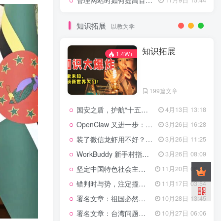
管理网站时如何提高百度权重？
知识拓展
以教为学
知识拓展
1.4W+
199篇文章
国安之盾，护航“十五五”新征程
4月13日 13:18
OpenClaw 又进一步：微信直连+安全检测+版本切换
3月26日 16:28
装了微信龙虾用不好？3步让你轻松指挥AI干活！
3月26日 11:25
WorkBuddy 新手村指南：10 个核心技巧帮你解锁满级虾🦞！
3月26日 08:09
坚定中国特色社会主义法治的政治定力
11月20日 06:24
错判时与势，注定撞南墙
11月17日 03:54
署名文章：祖国必然统一势不可挡
10月28日 13:45
署名文章：台湾问题的由来和性质
10月27日 06:06