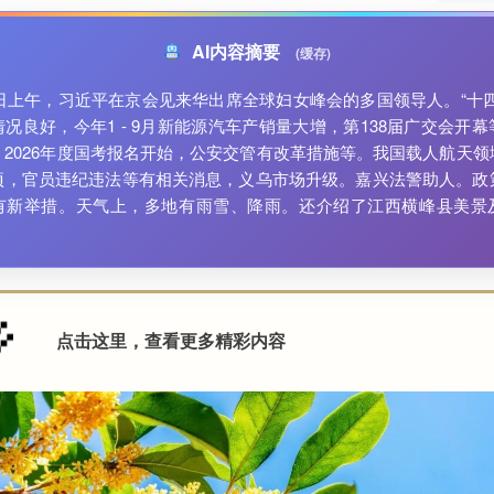
AI内容摘要
(缓存)
4日上午，习近平在京会见来华出席全球妇女峰会的多国领导人。“十四
况良好，今年1 - 9月新能源汽车产销量大增，第138届广交会开
，2026年度国考报名开始，公安交管有改革措施等。我国载人航天领
项，官员违纪违法等有相关消息，义乌市场升级。嘉兴法警助人。政
有新举措。天气上，多地有雨雪、降雨。还介绍了江西横峰县美景
点击这里，查看更多精彩内容