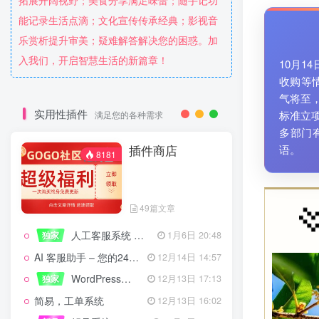
拓展开阔视野；美食分享满足味蕾；随手记功
能记录生活点滴；文化宣传传承经典；影视音
乐赏析提升审美；疑难解答解决您的困惑。加
入我们，开启智慧生活的新篇章！
10月1
收购等情
气将至
实用性插件
标准立
满足您的各种需求
多部门
插件商店
语。
8181
49篇文章
人工客服系统 技术开发文档
独家
1月6日 20:48
AI 客服助手 – 您的24/7智能客服专家
12月14日 14:57
WordPress设备管理器插件 – 专业版
独家
12月13日 17:13
简易，工单系统
12月13日 16:02