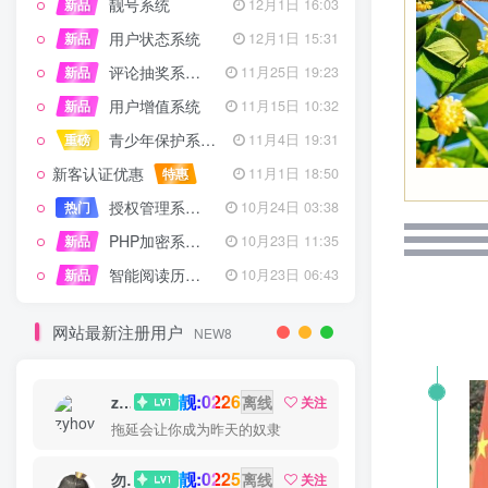
靓号系统
新品
12月1日 16:03
用户状态系统
新品
12月1日 15:31
评论抽奖系统 – 完整功能详解
新品
11月25日 19:23
用户增值系统
新品
11月15日 10:32
青少年保护系统 专为子比主题开发
重磅
11月4日 19:31
新客认证优惠
特惠
11月1日 18:50
授权管理系统子比主题专版
热门
10月24日 03:38
PHP加密系统专业版
新品
10月23日 11:35
智能阅读历史系统
新品
10月23日 06:43
网站最新注册用户
NEW8
靓:0226
zyhove
离线
关注
拖延会让你成为昨天的奴隶
靓:0225
勿听
离线
关注