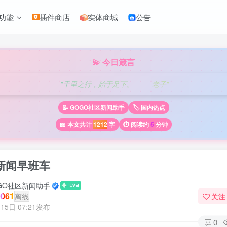
功能
插件商店
实体商城
公告
💫 今日箴言
"千里之行，始于足下。 —— 老子"
📝 GOGO社区新闻助手
🏷️ 国内热点
📖 本文共计
1212
字
⏱️ 阅读约
5
分钟
新闻早班车
GO社区新闻助手
061
离线
关注
15日 07:21发布
0