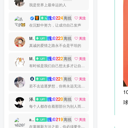
我是世界上最幸运的人
靓:0224
丛宝
离线
关注
在沉默中努力，让成功自己发声
靓:0223
MS-康娃
离线
关注
真诚的爱情之路永不会是平坦的
靓:0222
Miss 先生
离线
关注
有时候是我们自己想太多才让自己如此难受
靓:0221
猫小白
离线
关注
若不去追逐梦想，你将永远无法抓住梦想
靓:0220
泽宇
离线
关注
每个人都存在着那部分为别人而活的自己
靓:0219
a626911
离线
关注
在掌握新方法之前，你必须要先换一种思考方法