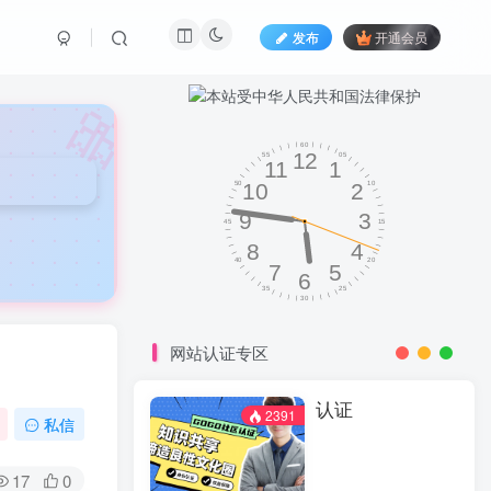
发布
开通会员
🎀
网站认证专区
认证
2391
私信
17
0