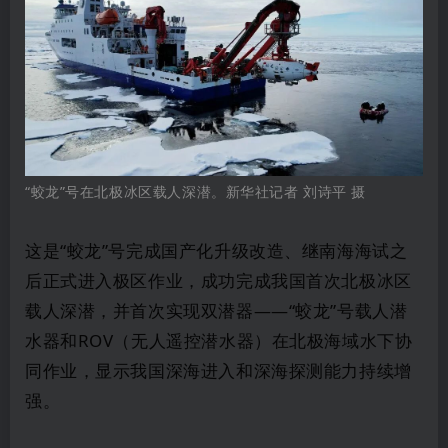
“蛟龙”号在北极冰区载人深潜。新华社记者 刘诗平 摄
这是“蛟龙”号完成国产化升级改造、继南海海试之
后正式进入极区作业，成功完成我国首次北极冰区
载人深潜，并首次实现双潜器——“蛟龙”号载人潜
水器和ROV（无人遥控潜水器）在北极海域水下协
同作业，显示我国深海进入和深海探测能力持续增
强。