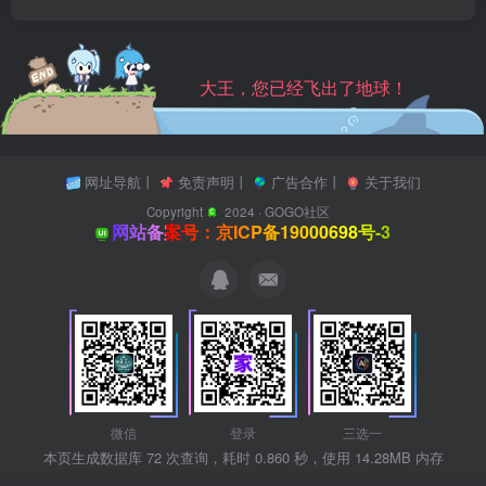
大王，您已经飞出了地球！
网址导航
丨
免责声明
丨
广告合作
丨
关于我们
Copyright
2024 ·
GOGO社区
网站备案号：京ICP备19000698号-3
微信
登录
三选一
本页生成数据库 72 次查询，耗时 0.860 秒，使用 14.28MB 内存