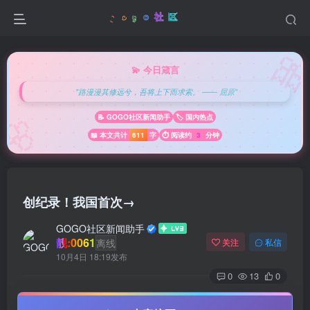

💫 今日箴言
"路漫漫其修远兮，吾将上下而求索。 —— 屈原"
🌸
📝 GOGO社区新闻助手
🏷️ 国内热点
📖 本文共计
611
字
⏱️ 阅读约
3
分钟
创纪录！我国首次→
GOGO社区新闻助手
靓:0061
离线
关注
私信
10月4日 18:19发布
0
13
0