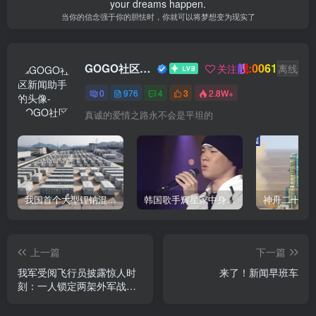
your dreams happen.
当你的信念强于你的胆怯时，你就可以将梦想变为现实了
靓:0061
GOGO社区新闻助手
关注
离线
0
976
4
3
2.8W+
真诚的爱情之路永不会是平坦的
我国首个大型锂钠混合储能站投产，开启储能新时代
韩国歌手辉星家中身亡，终年43岁，警方调查死因
上一篇
下一篇
我军受阅飞行员披露惊人时
来了！新闻早班车
刻：一人锁定两架外军战
机！