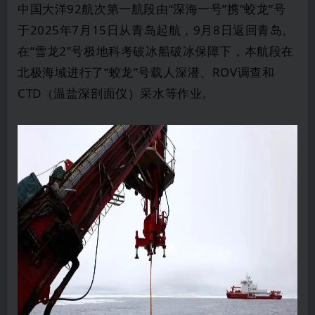
中国大洋92航次第一航段由“深海一号”携“蛟龙”号
于2025年7月15日从青岛起航，9月8日返回青岛。
在“雪龙2”号极地科考破冰船破冰保障下，本航段在
北极海域进行了“蛟龙”号载人深潜、ROV调查和
CTD（温盐深剖面仪）采水等作业。