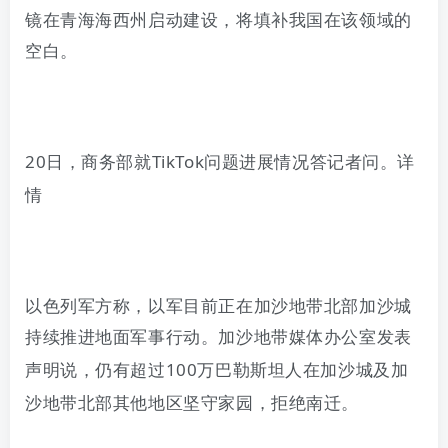
镜在青海海西州启动建设，将填补我国在该领域的
空白。
20
日，
商务部就
TikTok
问题进展情况答记者问
。
详
情
以色列军方
称，以军目前正在加沙地带北部加沙城
持续推进地面军事行动。加沙地带媒体办公室
发表
声明说，仍有超过
100
万巴勒斯坦人在加沙城及加
沙地带北部其他地区坚守家园，拒绝南迁。