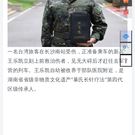
一名台湾旅客在长沙南站受伤，正准备乘车的
新兵
王乐凯
立刻上前救治伤者，见无大碍后才赶往去军
营的列车。
王乐凯
自幼被收养于部队医院附近，是
湖南省省级非物质文化遗产
“暴氏长针疗法”第四代
区级传承人。