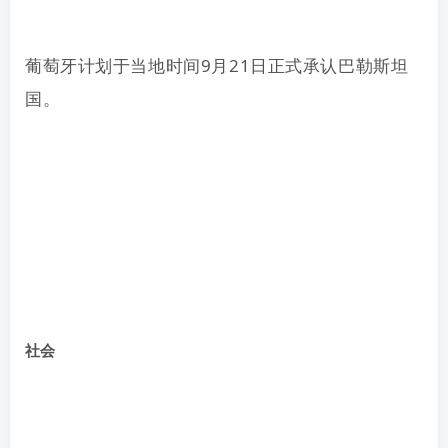
葡萄牙计划于当地时间
9
月
21
日正式承认巴勒斯坦
国。
社会