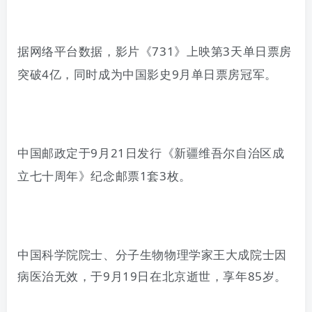
据网络平台数据，影片《
731
》上映第
3
天单日票房
突破
4
亿，同时成为中国影史
9
月单日票房冠军。
中国邮政定于
9
月
21
日
发行《新疆维吾尔自治区成
立七十周年》纪念邮票
1
套
3
枚。
中国科学院院士、分子生物物理学家王大成院士因
病医治无效，于
9
月
19
日在北京逝世，享年
85
岁。