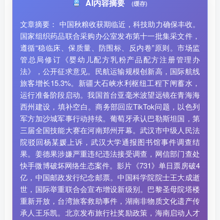
AI内容摘要
(缓存)
文章摘要： 中国秋粮收获期临近，科技助力确保丰收。
国家组织药品联合采购办公室发布第十一批集采文件，
遵循“稳临床、保质量、防围标、反内卷”原则。市场监
管总局修订《婴幼儿配方乳粉产品配方注册管理办
法》，公开征求意见。民航运输规模创新高，国际航线
旅客增长15.3%。新疆大石峡水利枢纽工程下闸蓄水，
运行准备阶段启动。我国首台亚毫米波望远镜在青海海
西州建设，填补空白。商务部回应TikTok问题，以色列
军方加沙城军事行动持续。葡萄牙承认巴勒斯坦国，第
三届全国技能大赛在河南郑州开幕。武汉市中级人民法
院驳回杨某媛上诉，武汉大学通报图书馆事件调查结
果。姜德果涉嫌严重违纪违法接受调查，网信部门查处
快手微博破坏网络生态案件。影片《731》单日票房破4
亿，中国邮政发行纪念邮票。中国科学院院士王大成逝
世，国际举重联合会宣布增设新级别。巴黎圣母院塔楼
重新开放，台湾旅客救助事件，湖南非物质文化遗产传
承人王乐凯。北京发布旅行社奖励政策，海南启动人才