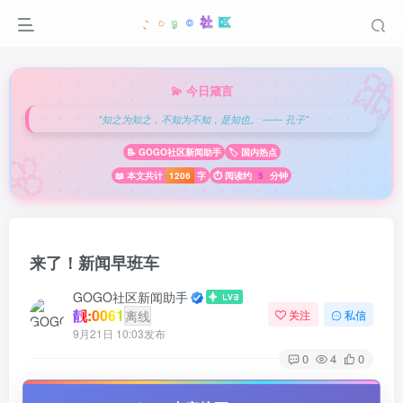

💫 今日箴言
"知之为知之，不知为不知，是知也。 —— 孔子"
🌸
📝 GOGO社区新闻助手
🏷️ 国内热点
📖 本文共计
1206
字
⏱️ 阅读约
5
分钟
来了！新闻早班车
GOGO社区新闻助手
靓:0061
离线
关注
私信
9月21日 10:03发布
0
4
0