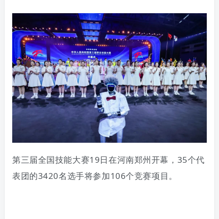
第三届全国技能大赛
19
日在河南郑州开幕，
35
个代
表团的
3420
名选手将参加
106
个竞赛项目。