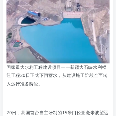
国家重大水利工程建设项目
——
新疆大石峡水利枢
纽工程
20
日
正式下闸蓄水，从建设施工阶段全面转
入运行准备阶段。
20
日，我国首台自主研制的
15
米口径亚毫米波望远