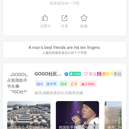
喜欢就支持一下吧
点赞
0
分享
收藏
A man's best friends are his ten fingers.
人最好的朋友是自己的十个手指
靓:0061
GOGO社区新闻助手
关注
离线
0
976
4
3
2.8W+
破茧成蝶的美好生活都有伤痛
我国首个大型锂钠混合储能站投产，开启储能新时代
韩国歌手辉星家中身亡，终年43岁，警方调查死因