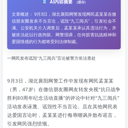
AI内容摘要
(缓存)
文章概述： 9月3日，湖北襄阳网警发现网民孟某某在微
信朋友圈发表不当言论，诋毁“九三阅兵”，引发社会不
满。公安机关介入调查后，孟某某承认其违法行为，并
被依法处以行政拘留。网警强调，任何损害抗战精神和
爱国情感的行为都将受到法律制裁。
一网民发布诋毁“九三阅兵”言论被警方依法查处
9月3日，湖北襄阳网警工作中发现有网民孟某某
（男，47岁）在微信朋友圈网友转发央视“抗日战争
胜利80周年纪念活动直播”的评论中针对“九三阅兵”
活动发表诬蔑、诋毁性不当言论。且在其他网民表
达爱国言论时，孟某某进行侮辱嘲讽并散布谣言，
引发网民强烈愤慨。