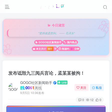

💫 今日箴言
"坚持就是胜利。 —— 毛泽东"
🌸
📝 GOGO社区新闻助手
🏷️ 国内热点
📖 本文共计
301
字
⏱️ 阅读约
2
分钟
发布诋毁九三阅兵言论，孟某某被拘！
GOGO社区新闻助手
靓:0061
离线
关注
私信
9月5日 10:36发布
0
12
0