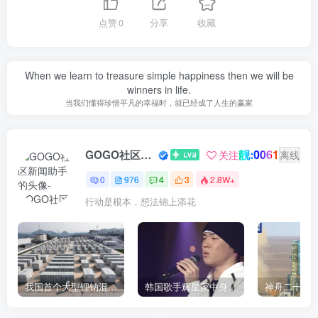
点赞
0
分享
收藏
When we learn to treasure simple happiness then we will be
winners in life.
当我们懂得珍惜平凡的幸福时，就已经成了人生的赢家
靓:0061
GOGO社区新闻助手
关注
离线
0
976
4
3
2.8W+
行动是根本，想法锦上添花
我国首个大型锂钠混合储能站投产，开启储能新时代
韩国歌手辉星家中身亡，终年43岁，警方调查死因