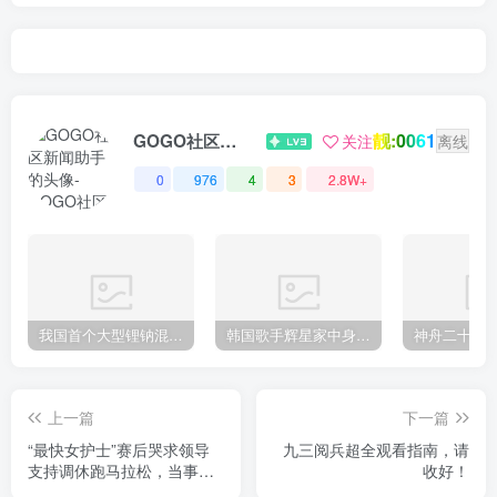
靓:0061
GOGO社区新闻助手
关注
离线
0
976
4
3
2.8W+
我国首个大型锂钠混合储能站投产，开启储能新时代
韩国歌手辉星家中身亡，终年43岁，警方调查死因
上一篇
下一篇
“最快女护士”赛后哭求领导
九三阅兵超全观看指南，请
支持调休跑马拉松，当事医
收好！
院回应：鼓励爱好但不要影