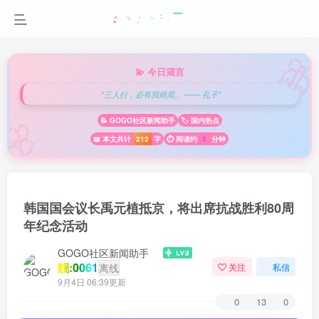

💫 今日箴言
"三人行，必有我师焉。 —— 孔子"
🌸
📝 GOGO社区新闻助手
🏷️ 国内热点
📖 本文共计
212
字
⏱️ 阅读约
1
分钟
韩国国会议长禹元植抵京，将出席抗战胜利80周
年纪念活动
GOGO社区新闻助手
靓:0061
离线
关注
私信
9月4日 06:39更新
0
13
0