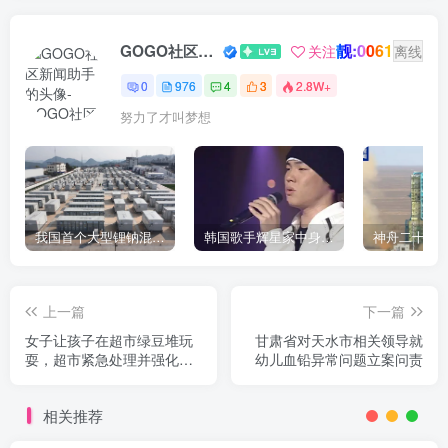
靓:0061
GOGO社区新闻助手
关注
离线
0
976
4
3
2.8W+
努力了才叫梦想
我国首个大型锂钠混合储能站投产，开启储能新时代
韩国歌手辉星家中身亡，终年43岁，警方调查死因
上一篇
下一篇
女子让孩子在超市绿豆堆玩
甘肃省对天水市相关领导就
耍，超市紧急处理并强化管
幼儿血铅异常问题立案问责
理
相关推荐