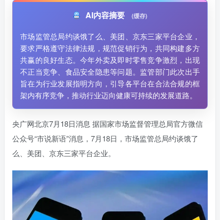
AI内容摘要
(缓存)
市场监管总局约谈饿了么、美团、京东三家平台企业，
要求严格遵守法律法规，规范促销行为，共同构建多方
共赢的良好生态。今年外卖及即时零售竞争激烈，出现
不正当竞争、食品安全隐患等问题。监管部门此次出手
旨在为行业发展指明方向，引导各平台在合法合规的框
架内有序竞争，推动行业迈向健康可持续的发展道路。
央广网北京7月18日消息 据国家市场监督管理总局官方微信
公众号“市说新语”消息，7月18日，市场监管总局约谈饿了
么、美团、京东三家平台企业。