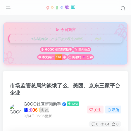

💫 今日箴言
"成功的秘诀，在永不改变既定的目的。 —— 卢梭"
🌸
📝 GOGO社区新闻助手
🏷️ 国内热点
📖 本文共计
378
字
⏱️ 阅读约
2
分钟
市场监管总局约谈饿了么、美团、京东三家平台
企业
GOGO社区新闻助手
靓:0061
离线
关注
私信
9月4日 06:36更新
0
64
0