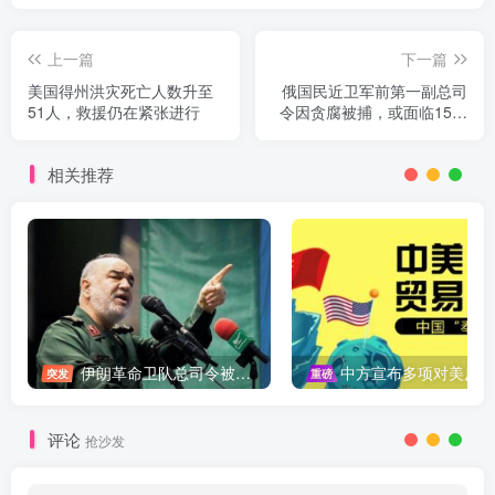
上一篇
下一篇
美国得州洪灾死亡人数升至
俄国民近卫军前第一副总司
51人，救援仍在紧张进行
令因贪腐被捕，或面临15年
监禁
相关推荐
伊朗革命卫队总司令被暗杀，中东局势再添变数
中方宣布多项对美反制措施，坚决维护自身权益
突发
重磅
评论
抢沙发