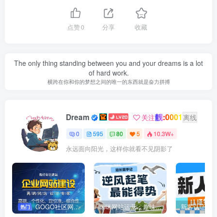
点赞
0
分享
收藏
The only thing standing between you and your dreams is a lot
of hard work.
横跨在你和你的梦想之间的唯一的东西就是奋力拼搏
靓:0001
Dream
关注
离线
0
595
80
5
10.3W+
永远面向阳光，这样你就看不见阴影了
GOGO社区网站搭建(自助服务)
咪咪网站运营：趣味性悄悄飘起的成功风头
新客认证优
热门