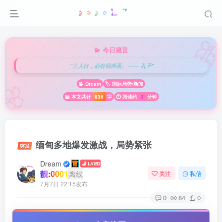

💫 今日箴言
"三人行，必有我师焉。 —— 孔子"
🌸
📝 Dream
🏷️ 国际局势/新闻
📖 本文共计
836
字
⏱️ 阅读约
3
分钟
缅甸多地爆发激战，局势紧张
突发
Dream
靓:0001
离线
关注
私信
7月7日 22:15发布
0
84
0