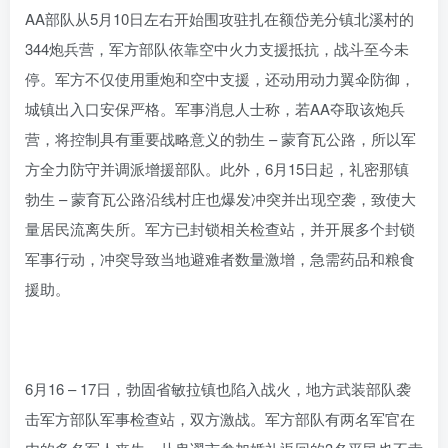
AA部队从5月10日左右开始围攻驻扎在额岱羌分镇北溪村的
344炮兵营，军方部队依靠空中火力支援抵抗，战斗至今未
停。军方不仅使用重炮和空中支援，还动用动力翼伞防御，
城镇出入口安保严格。军事消息人士称，若AA夺取该炮兵
营，将控制具有重要战略意义的勃生 – 蒙育瓦公路，所以军
方全力防守并调派增援部队。此外，6月15日起，礼密那镇
勃生 – 蒙育瓦公路沿线村庄也爆发冲突并出现空袭，致使大
量居民流离失所。军方已封锁相关检查站，并开展多个封锁
军事行动，冲突导致当地避难者数量激增，急需药品和粮食
援助。
6月16 – 17日，勃固省敏拉镇也陷入战火，地方武装部队袭
击军方部队军事检查站，双方激战。军方部队有两名军官在