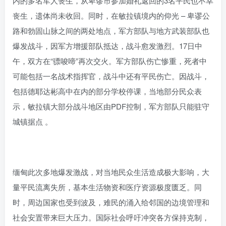
内的多名军人丧生，从卑谬市参加婚礼返回的3名平民也不幸
丧生，遗体尚未收回。同时，在敏拉镇境内的仰光 – 卑谬公
路和勃固山脉之间的两处地点，军方部队与地方武装部队也
爆发战斗，因军方增援部队抵达，战斗愈发激烈。17日中
午，双方在“骠唆啼”再次交火。军方部队伤亡惨重，死者中
可能包括一名战术指挥官，战斗中还有平民伤亡。因战斗，
包括德耶达彬高中在内的部分学校停课，当地部分民众表
示，敏拉镇大部分战斗地区由PDF控制，军方部队只能驻守
城镇据点 。
缅甸此次多地爆发激战，对当地民众生活造成极大影响，大
量平民流离失所，基本生活物资和医疗资源极度匮乏。同
时，周边国家也受到波及，难民的涌入给邻国的边境管理和
社会安置带来巨大压力。国际社会呼吁冲突各方保持克制，