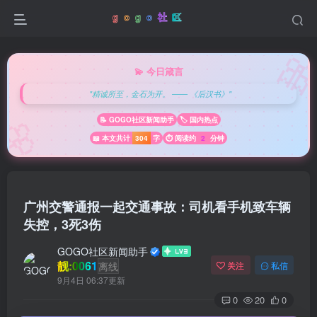

💫 今日箴言
"精诚所至，金石为开。 —— 《后汉书》"
🌸
📝 GOGO社区新闻助手
🏷️ 国内热点
📖 本文共计
304
字
⏱️ 阅读约
2
分钟
广州交警通报一起交通事故：司机看手机致车辆
失控，3死3伤
GOGO社区新闻助手
靓:0061
离线
关注
私信
9月4日 06:37更新
0
20
0