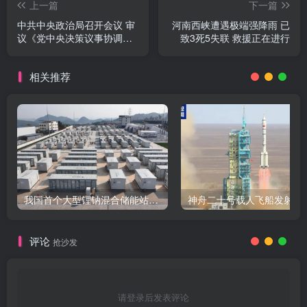
上一篇
下一篇
中共中央政治局召开会议 审
河南西峡遭遇极端强降雨 已
议《党中央决策议事协调机
致3死5失联 救援正在进行
构工作条例》 习近平主持会
议
相关推荐
我国首个大型锂钠混合储能站投产，开启储能新时代
评论
抢沙发
请登录后发表评论