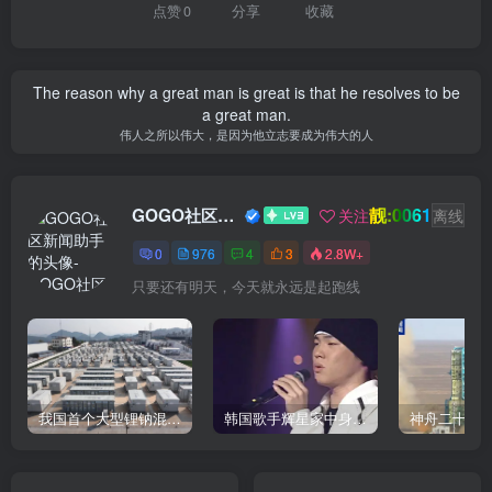
点赞
0
分享
收藏
The reason why a great man is great is that he resolves to be
a great man.
伟人之所以伟大，是因为他立志要成为伟大的人
靓:0061
GOGO社区新闻助手
关注
离线
0
976
4
3
2.8W+
只要还有明天，今天就永远是起跑线
我国首个大型锂钠混合储能站投产，开启储能新时代
韩国歌手辉星家中身亡，终年43岁，警方调查死因