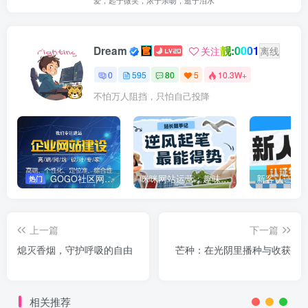
爱，起于微笑，浓于亲吻，逝于泪水
靓:0001
Dream
关注
离线
0
595
80
5
10.3W+
不怕万人阻挡，只怕自己投降
GOGO社区网站搭建(自助服务)
咪咪网站运营：趣味性悄悄飘起的成功风头
新客认证优
热门
上一篇
下一篇
熄灭香烟，守护呼吸的自由
芒种：在光阴里播种与收获
相关推荐