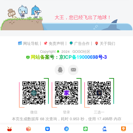
大王，您已经飞出了地球！
网址导航
丨
免责声明
丨
广告合作
丨
关于我们
Copyright
2024 ·
GOGO社区
网站备案号：京ICP备19000698号-3
微信
登录
三选一
本页生成数据库 68 次查询，耗时 0.953 秒，使用 17.49MB 内存