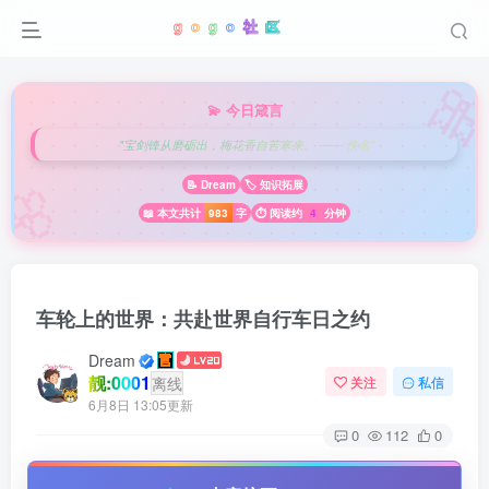

💫 今日箴言
"宝剑锋从磨砺出，梅花香自苦寒来。 —— 佚名"
🌸
📝 Dream
🏷️ 知识拓展
📖 本文共计
983
字
⏱️ 阅读约
4
分钟
车轮上的世界：共赴世界自行车日之约
Dream
靓:0001
离线
关注
私信
6月8日 13:05更新
0
112
0