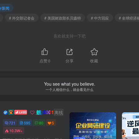
/新闻
# 外交部记者会
# 美国财政部长贝森特
# 中方回应
# 全球经济
喜欢就支持一下吧
点赞
0
分享
收藏
You see what you believe.
一个人相信什么，就会看见什么
靓:0001
Dream
关注
离线
721
595
80
5
10.3W+