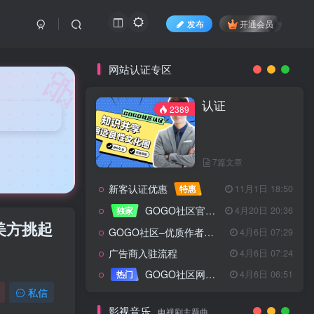
发布
开通会员
🎀
网站认证专区
认证
2389
7篇文章
新客认证优惠
特惠
11月1日 18:50
GOGO社区官方成员认证
独家
4月20日 20:36
美方挑起
GOGO社区–优质作者认证
4月6日 07:29
广告商入驻流程
4月6日 07:24
认证
2389
GOGO社区网站搭建(自助服务)
热门
4月6日 06:51
私信
影视音乐
电视剧主题曲