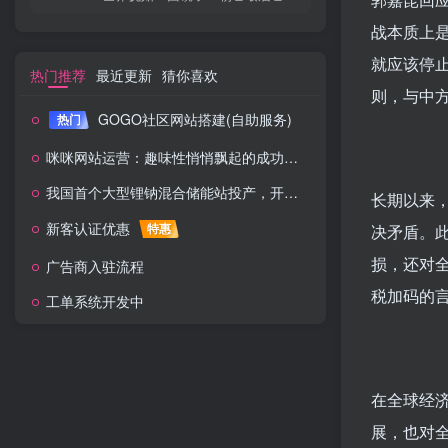
战本质上
就应该停
热门推荐
最近更新
猜你喜欢
则，与中方
GOGO社区网站搭建(自助服务)
热门
咪咪网站运营：趣味性悄悄飘起的成功风头
我国首个大型锂钠混合储能站投产，开启储能新时代
长期以来
新客认证优惠
特惠
决矛盾。
损，还对
广告商入驻流程
税加码的
工单系统开发中
在全球经
展，也对