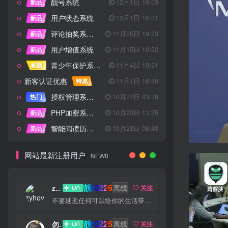
靓号系统
新品
12月1日 16:03
用户状态系统
新品
12月1日 15:31
评论抽奖系统 – 完整功能详解
新品
11月25日 19:23
用户增值系统
新品
11月15日 10:32
青少年保护系统 专为子比主题开发
重磅
11月4日 19:31
新客认证优惠
特惠
11月1日 18:50
授权管理系统子比主题专版
热门
10月24日 03:38
PHP加密系统专业版
新品
10月23日 11:35
智能阅读历史系统
新品
10月23日 06:43
网站最新注册用户
NEW8
靓:0226
zyhove
离线
关注
不要延迟任何可以给你的生活带来欢笑与快乐的事情
靓:0225
勿听
离线
关注