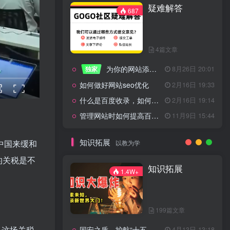
疑难解答
一起走过的日子
2月16日 19:07
687
来生缘
2月16日 19:07
活着——洪真英
2月16日 19:06
4篇文章
辉星 – INSOMNIA
2月16日 19:06
为你的网站添加百度登录
独家
8月26日 20:01
《INSOMNIA》欧美
2月16日 19:06
如何做好网站seo优化
2月16日 19:33
什么是百度收录，如何提高收录量？
2月16日 19:14
管理网站时如何提高百度权重？
11月9日 15:44
疑难解答
687
知识拓展
中国来缓和
以教为学
的关税是不
4篇文章
知识拓展
1.4W+
为你的网站添加百度登录
独家
8月26日 20:01
如何做好网站seo优化
2月16日 19:33
199篇文章
什么是百度收录，如何提高收录量？
2月16日 19:14
。这场关税
国安之盾，护航“十五五”新征程
4月13日 13:18
11月9日 15:44