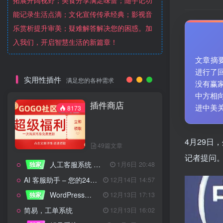
拓展开阔视野；美食分享满足味蕾；随手记功
能记录生活点滴；文化宣传传承经典；影视音
乐赏析提升审美；疑难解答解决您的困惑。加
入我们，开启智慧生活的新篇章！
文章摘
进行了
实用性插件
满足您的各种需求
没有赢
中方相
插件商店
进中美
8173
4月29
49篇文章
记者提问
人工客服系统 技术开发文档
独家
1月6日 20:48
AI 客服助手 – 您的24/7智能客服专家
12月14日 14:57
WordPress设备管理器插件 – 专业版
独家
12月13日 17:13
简易，工单系统
12月13日 16:02