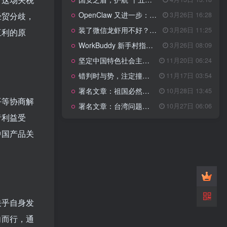
管理网站时如何提高百度权重？
OpenClaw 又进一步：微信直连+安全检测+版本切换
3月26日 16:28
经贸分歧，
以教为学
装了微信龙虾用不好？3步让你轻松指挥AI干活！
3月26日 11:25
互利的原
WorkBuddy 新手村指南：10 个核心技巧帮你解锁满级虾🦞！
3月26日 08:09
知识拓展
1.4W+
坚定中国特色社会主义法治的政治定力
11月20日 06:24
错判时与势，注定撞南墙
11月17日 03:54
署名文章：祖国必然统一势不可挡
10月28日 13:45
199篇文章
平等协商解
署名文章：台湾问题的由来和性质
10月27日 06:06
国安之盾，护航“十五五”新征程
4月13日 13:18
者利益受
OpenClaw 又进一步：微信直连+安全检测+版本切换
3月26日 16:28
中国产品关
装了微信龙虾用不好？3步让你轻松指挥AI干活！
3月26日 11:25
WorkBuddy 新手村指南：10 个核心技巧帮你解锁满级虾🦞！
3月26日 08:09
坚定中国特色社会主义法治的政治定力
11月20日 06:24
错判时与势，注定撞南墙
11月17日 03:54
关乎自身发
署名文章：祖国必然统一势不可挡
10月28日 13:45
向而行，通
署名文章：台湾问题的由来和性质
10月27日 06:06