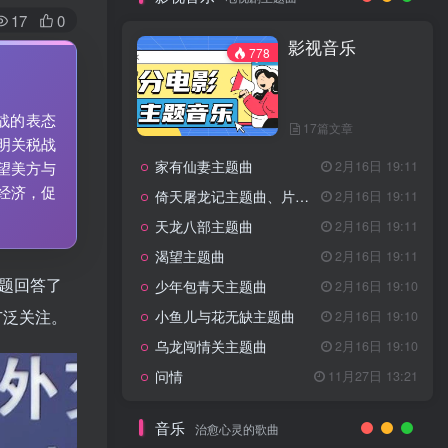
7篇文章
17
0
新客认证优惠
影视音乐
特惠
11月1日 18:50
778
GOGO社区官方成员认证
独家
4月20日 20:36
GOGO社区–优质作者认证
4月6日 07:29
战的表态
17篇文章
广告商入驻流程
4月6日 07:24
明关税战
家有仙妻主题曲
GOGO社区网站搭建(自助服务)
2月16日 19:11
望美方与
热门
4月6日 06:51
经济，促
倚天屠龙记主题曲、片头曲
2月16日 19:11
电视剧主题曲
天龙八部主题曲
2月16日 19:11
渴望主题曲
2月16日 19:11
影视音乐
778
问题回答了
少年包青天主题曲
2月16日 19:10
广泛关注。
小鱼儿与花无缺主题曲
2月16日 19:10
乌龙闯情关主题曲
2月16日 19:10
17篇文章
问情
11月27日 13:21
家有仙妻主题曲
2月16日 19:11
倚天屠龙记主题曲、片头曲
2月16日 19:11
音乐
治愈心灵的歌曲