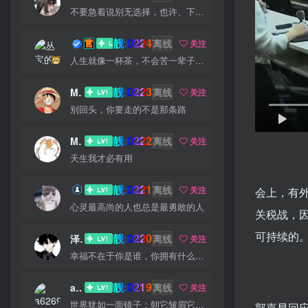
不要急着说别无选择，也许、下个路口就会遇见希望
靓:0224
丛宝
离线
关注
人生就像一杯茶，不会苦一辈子，但总会苦一阵子
靓:0223
MS-康娃
离线
关注
别回头，你要走的不是那条路
靓:0222
Miss 先生
离线
关注
天生我才必有用
靓:0221
猫小白
离线
关注
会上，有
心灵最高尚的人也总是最勇敢的人
关税战，因
可持续的
靓:0220
泽宇
离线
关注
幸福不在于你是谁，你拥有什么，而仅仅在于你自己怎么看待
靓:0219
a626911
离线
关注
世界犹如一面镜子：朝它皱眉它就朝你皱眉，朝它微笑它也吵你微笑
郭嘉昆回