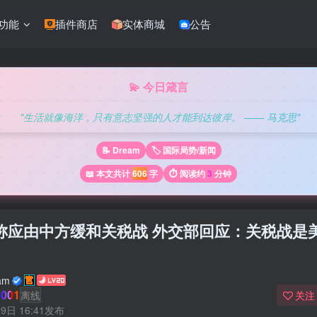
功能
插件商店
实体商城
公告
💫 今日箴言
"生活就像海洋，只有意志坚强的人才能到达彼岸。 —— 马克思"
📝 Dream
🏷️ 国际局势/新闻
📖 本文共计
606
字
⏱️ 阅读约
3
分钟
称应由中方缓和关税战 外交部回应：关税战是
am
001
离线
关注
9日 16:41发布