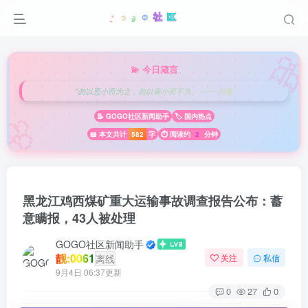

💫 今日箴言
"勿以恶小而为之，勿以善小而不为。 —— 刘备"
🌸
📝 GOGO社区新闻助手
🏷️ 国内热点
📖 本文共计
582
字
⏱️ 阅读约
2
分钟
黑龙江鸡西煤矿重大运输事故调查报告公布：蓄
意瞒报，43人被处理
GOGO社区新闻助手
靓:0061
离线
关注
私信
9月4日 06:37更新
0
27
0