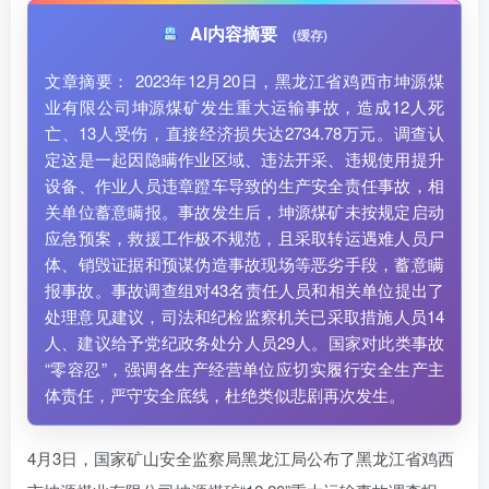
AI内容摘要
(缓存)
文章摘要： 2023年12月20日，黑龙江省鸡西市坤源煤
业有限公司坤源煤矿发生重大运输事故，造成12人死
亡、13人受伤，直接经济损失达2734.78万元。调查认
定这是一起因隐瞒作业区域、违法开采、违规使用提升
设备、作业人员违章蹬车导致的生产安全责任事故，相
关单位蓄意瞒报。事故发生后，坤源煤矿未按规定启动
应急预案，救援工作极不规范，且采取转运遇难人员尸
体、销毁证据和预谋伪造事故现场等恶劣手段，蓄意瞒
报事故。事故调查组对43名责任人员和相关单位提出了
处理意见建议，司法和纪检监察机关已采取措施人员14
人、建议给予党纪政务处分人员29人。国家对此类事故
“零容忍”，强调各生产经营单位应切实履行安全生产主
体责任，严守安全底线，杜绝类似悲剧再次发生。
4月3日，国家矿山安全监察局黑龙江局公布了黑龙江省鸡西