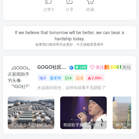
点赞
0
分享
收藏
If we believe that tomorrow will be better, we can bear a
hardship today.
如果我们相信明天会更好，今天就能承受艰辛
靓:0061
GOGO社区新闻助手
关注
离线
0
976
4
3
2.8W+
永远面向阳光，这样你就看不见阴影了
我国首个大型锂钠混合储能站投产，开启储能新时代
韩国歌手辉星家中身亡，终年43岁，警方调查死因