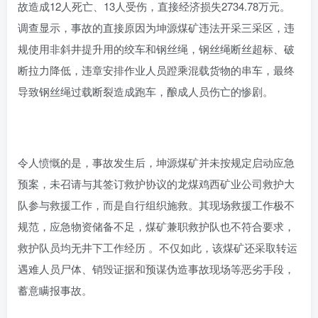
故造成12人死亡、13人受伤，直接经济损失2734.78万元。
调查显示，事故的直接原因为坤源煤矿违法开采三采区，违
规使用非斜井提升用的绞车和钢丝绳，钢丝绳断丝超标、破
断拉力降低，违章安排作业人员蹬乘混载货物的串车，最终
导致钢丝绳过载断裂造成跑车，酿成人员伤亡的惨剧。
令人愤慨的是，事故发生后，坤源煤矿并未按规定启动应急
预案，未召请与其签订救护协议的龙煤鸡西矿业公司救护大
队参与救援工作，而是自行组织施救。其现场救援工作极不
规范，应急物资储备不足，煤矿兼职救护队也不符合要求，
救护队员均无井下工作经历 。不仅如此，该煤矿还采取转运
遇难人员尸体、销毁证据和预谋伪造事故现场等恶劣手段，
蓄意瞒报事故。