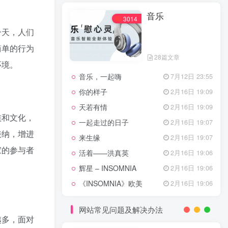
天龙八部主题曲
2月16日 19:11
音乐
渴望主题曲
2月16日 19:11
3014
一天，人们
少年包青天主题曲
2月16日 19:10
小鱼儿与花无缺主题曲
2月16日 19:10
简单的行为
28篇文章
乌龙闯情关主题曲
2月16日 19:10
环境。
音乐，一起嗨
7月12日 23:55
问情
11月27日 13:21
你的样子
2月16日 19:09
治愈心灵的歌曲
天若有情
2月16日 19:09
族和文化，
一起走过的日子
2月16日 19:07
音乐
3014
接纳，增进
来生缘
2月16日 19:07
家的参与者
活着——洪真英
2月16日 19:06
。
辉星 – INSOMNIA
2月16日 19:06
28篇文章
《INSOMNIA》欧美
2月16日 19:06
音乐，一起嗨
7月12日 23:55
你的样子
2月16日 19:09
网站常见问题及解决办法
越多，面对
天若有情
2月16日 19:09