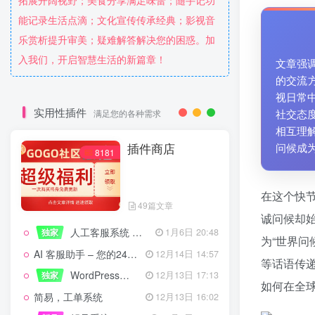
拓展开阔视野；美食分享满足味蕾；随手记功
能记录生活点滴；文化宣传传承经典；影视音
乐赏析提升审美；疑难解答解决您的困惑。加
入我们，开启智慧生活的新篇章！
文章强
的交流方
视日常
实用性插件
社交态
满足您的各种需求
相互理
插件商店
问候成
8181
在这个快
49篇文章
诚问候却始
人工客服系统 技术开发文档
独家
1月6日 20:48
为“世界问
AI 客服助手 – 您的24/7智能客服专家
12月14日 14:57
等话语传
WordPress设备管理器插件 – 专业版
独家
12月13日 17:13
如何在全
简易，工单系统
12月13日 16:02