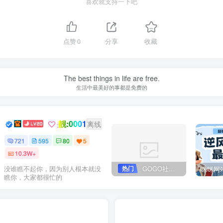
喜欢就支持一下吧
点赞
0
分享
收藏
The best things in life are free.
生活中最美好的事都是免费的
靓:0001
Dream
关注
离线
721
595
80
5
10.3W+
热门
GOGO社区网站搭建(自助服务)
没谁瞧不起你，因为别人根本就没
瞧你，大家都很忙的