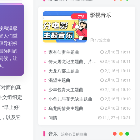
7篇文章
新客认证优惠
影视音乐
特惠
11月1日 18:50
778
GOGO社区官方成员认证
独家
4月20日 20:36
接和温馨
GOGO社区–优质作者认证
4月6日 07:29
醒人们重
17篇文章
广告商入驻流程
4月6日 07:24
倡导积极
国际间的
家有仙妻主题曲
GOGO社区网站搭建(自助服务)
2月16日 19:11
热门
4月6日 06:51
问候，让
倚天屠龙记主题曲、片头曲
2月16日 19:11
界。
电视剧主题曲
天龙八部主题曲
2月16日 19:11
渴望主题曲
2月16日 19:11
影视音乐
778
面对面的真
少年包青天主题曲
2月16日 19:10
科文组织定
小鱼儿与花无缺主题曲
2月16日 19:10
“早上好”
乌龙闯情关主题曲
2月16日 19:10
17篇文章
义，以及它
问情
11月27日 13:21
家有仙妻主题曲
2月16日 19:11
倚天屠龙记主题曲、片头曲
2月16日 19:11
音乐
治愈心灵的歌曲