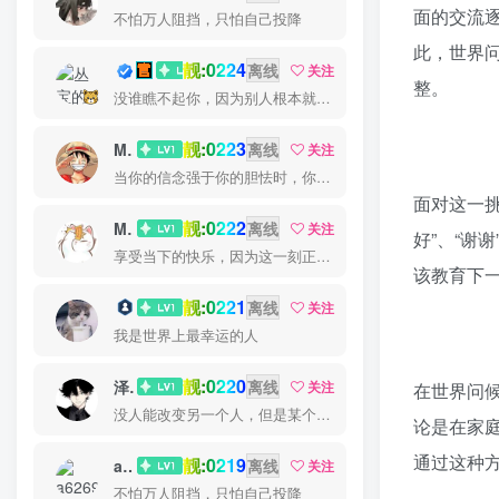
面的交流
不怕万人阻挡，只怕自己投降
此，世界
靓:0224
丛宝
离线
关注
整。
没谁瞧不起你，因为别人根本就没瞧你，大家都很忙的
靓:0223
MS-康娃
离线
关注
当你的信念强于你的胆怯时，你就可以将梦想变为现实了
面对这一
靓:0222
Miss 先生
离线
关注
好”、“谢
享受当下的快乐，因为这一刻正是你的人生
该教育下
靓:0221
猫小白
离线
关注
我是世界上最幸运的人
靓:0220
泽宇
离线
关注
在世界问
没人能改变另一个人，但是某个人能成为一个人改变的原因
论是在家
通过这种
靓:0219
a626911
离线
关注
不怕万人阻挡，只怕自己投降