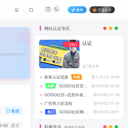
发布
开通会员
🎀
网站认证专区
认证
2391
7篇文章
新客认证优惠
特惠
11月1日 18:50
GOGO社区官方成员认证
独家
4月20日 20:36
GOGO社区–优质作者认证
4月6日 07:29
广告商入驻流程
4月6日 07:24
认证
2391
私信
GOGO社区网站搭建(自助服务)
热门
4月6日 06:51
69
0
影视音乐
电视剧主题曲