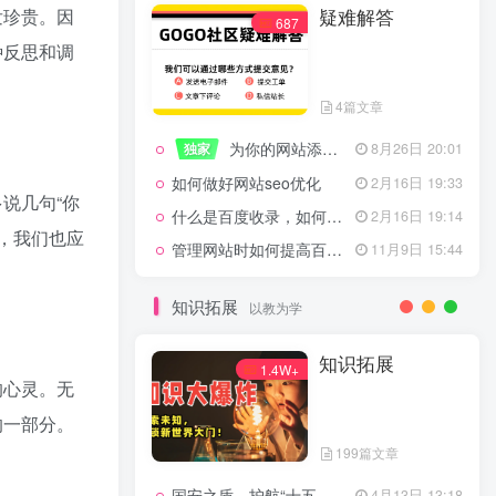
发珍贵。因
疑难解答
一起走过的日子
2月16日 19:07
687
种反思和调
来生缘
2月16日 19:07
活着——洪真英
2月16日 19:06
4篇文章
辉星 – INSOMNIA
2月16日 19:06
为你的网站添加百度登录
独家
8月26日 20:01
《INSOMNIA》欧美
2月16日 19:06
如何做好网站seo优化
2月16日 19:33
说几句“你
什么是百度收录，如何提高收录量？
2月16日 19:14
时，我们也应
管理网站时如何提高百度权重？
11月9日 15:44
疑难解答
687
。
知识拓展
以教为学
4篇文章
知识拓展
1.4W+
的心灵。无
为你的网站添加百度登录
独家
8月26日 20:01
的一部分。
如何做好网站seo优化
2月16日 19:33
199篇文章
什么是百度收录，如何提高收录量？
2月16日 19:14
国安之盾，护航“十五五”新征程
4月13日 13:18
11月9日 15:44