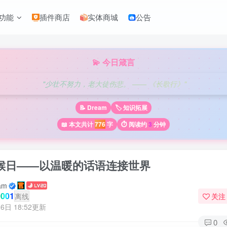
功能
插件商店
实体商城
公告
💫 今日箴言
"少壮不努力，老大徒伤悲。 —— 《长歌行》"
📝 Dream
🏷️ 知识拓展
📖 本文共计
776
字
⏱️ 阅读约
3
分钟
候日——以温暖的话语连接世界
am
001
离线
关注
6日 18:52更新
0