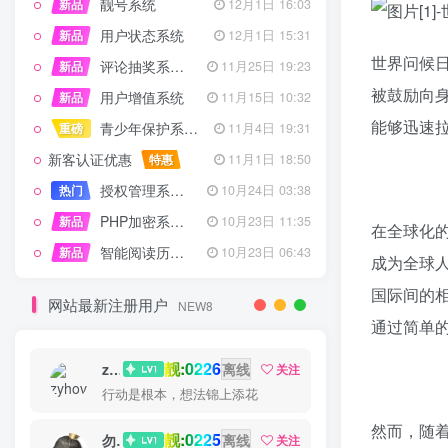
靓号系统
新品
12月1日 16:03
用户状态系统
新品
12月1日 15:31
世界问候
评论抽奖系统 – 完整功能详解
新品
11月25日 19:23
被鼓励向
用户增值系统
新品
11月15日 10:32
能够迅速
青少年保护系统 专为子比主题开发
重磅
11月4日 19:31
新客认证优惠
特惠
11月1日 18:50
授权管理系统子比主题专版
热门
10月24日 03:38
PHP加密系统专业版
新品
10月23日 11:35
在全球化
智能阅读历史系统
新品
10月23日 06:43
成为全球
国际间的
网站最新注册用户
NEW8
通过简单
靓:0226
zyhove
离线
关注
行动是根本，想法锦上添花
然而，随
靓:0225
勿听
离线
关注