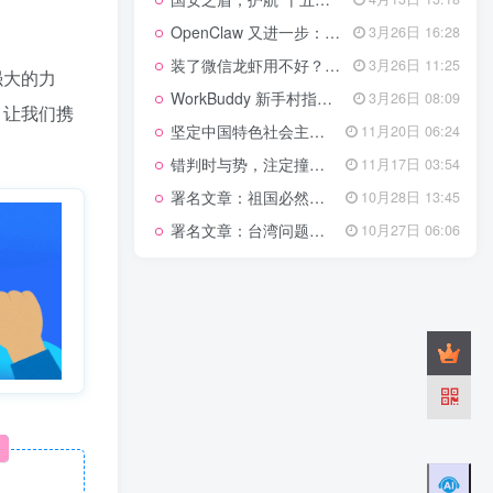
管理网站时如何提高百度权重？
OpenClaw 又进一步：微信直连+安全检测+版本切换
3月26日 16:28
以教为学
装了微信龙虾用不好？3步让你轻松指挥AI干活！
3月26日 11:25
强大的力
WorkBuddy 新手村指南：10 个核心技巧帮你解锁满级虾🦞！
3月26日 08:09
。让我们携
知识拓展
1.4W+
坚定中国特色社会主义法治的政治定力
11月20日 06:24
错判时与势，注定撞南墙
11月17日 03:54
署名文章：祖国必然统一势不可挡
10月28日 13:45
199篇文章
署名文章：台湾问题的由来和性质
10月27日 06:06
国安之盾，护航“十五五”新征程
4月13日 13:18
OpenClaw 又进一步：微信直连+安全检测+版本切换
3月26日 16:28
装了微信龙虾用不好？3步让你轻松指挥AI干活！
3月26日 11:25
WorkBuddy 新手村指南：10 个核心技巧帮你解锁满级虾🦞！
3月26日 08:09
坚定中国特色社会主义法治的政治定力
11月20日 06:24
错判时与势，注定撞南墙
11月17日 03:54
署名文章：祖国必然统一势不可挡
10月28日 13:45
署名文章：台湾问题的由来和性质
10月27日 06:06