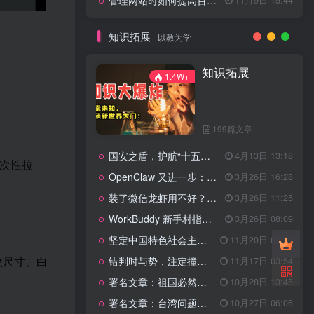
管理网站时如何提高百度权重？
知识拓展
以教为学
知识拓展
1.4W+
199篇文章
国安之盾，护航“十五五”新征程
4月13日 13:18
次性拉
OpenClaw 又进一步：微信直连+安全检测+版本切换
3月26日 16:28
装了微信龙虾用不好？3步让你轻松指挥AI干活！
3月26日 11:25
WorkBuddy 新手村指南：10 个核心技巧帮你解锁满级虾🦞！
3月26日 08:09
坚定中国特色社会主义法治的政治定力
11月20日 06:24
改尺寸、白
错判时与势，注定撞南墙
11月17日 03:54
署名文章：祖国必然统一势不可挡
10月28日 13:45
署名文章：台湾问题的由来和性质
10月27日 06:06
景