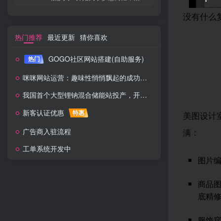
没有什么
热门推荐
最近更新
猜你喜欢
GOGO社区网站搭建(自助服务)
热门
咪咪网站运营：趣味性悄悄飘起的成功风头
我国首个大型锂钠混合储能站投产，开启储能新时代
新客认证优惠
特惠
美图设计室
：
广告商入驻流程
满
工单系统开发中
图片编
商品图
底精
服饰