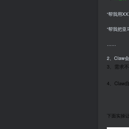
“帮我用X
“帮我把亚
……
2、Cla
3、需求不
4、Cla
下面实操