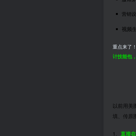
营销
视频生
重点来了
计技能包
以前用美
填、传原
1、
直接在