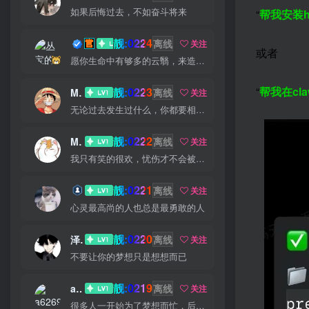
如果后悔过去，不如奋斗将来
“
帮我安装
h
靓:0224
丛宝
离线
关注
或者
愿你生命中有够多的云翳，来造成一个美丽的黄昏
“
帮我在
cl
靓:0223
MS-康娃
离线
关注
无论过去发生过什么，你都要相信，最好的尚未到来
靓:0222
Miss 先生
离线
关注
我只有笑的很欢，忧伤才不会被看穿
靓:0221
猫小白
离线
关注
心灵最高尚的人也总是最勇敢的人
靓:0220
泽宇
离线
关注
不要让你的梦想只是想想而已
靓:0219
a626911
离线
关注
很多人一开始为了梦想而忙，后来忙得忘了梦想