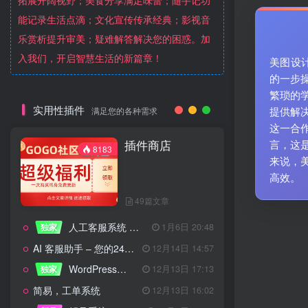
拓展开阔视野；美食分享满足味蕾；随手记功
能记录生活点滴；文化宣传传承经典；影视音
乐赏析提升审美；疑难解答解决您的困惑。加
入我们，开启智慧生活的新篇章！
美图设计
的一步
繁琐的
实用性插件
提供解
满足您的各种需求
这一合
插件商店
言，这
8183
来说，
高效。
49篇文章
人工客服系统 技术开发文档
独家
1月6日 20:48
AI 客服助手 – 您的24/7智能客服专家
12月14日 14:57
WordPress设备管理器插件 – 专业版
独家
12月13日 17:13
简易，工单系统
12月13日 16:02