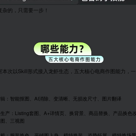
复杂的，只需要一步！
本次以Skill形式接入龙虾生态，五大核心电商作图能力，
一
辑：智能抠图、AI消除、变清晰、无损改尺寸、图片翻译
生产：Listing套图、A+详情页、换背景、商品替换、产品换色
修图、三视图
穿戴：服装换色、平铺图上身、模特换装、姿势拓展、模特换场