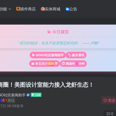
功能
插件商店
实体商城
公告
💫 今日箴言
"成功的秘诀，在永不改变既定的目的。 —— 卢梭"
📝 GOGO社区新闻助手
🏷️ 娱乐资讯
📖 本文共计
628
字
⏱️ 阅读约
3
分钟
商圈！美图设计室能力接入龙虾生态！
GO社区新闻助手
061
离线
关注
7日 08:58发布
0