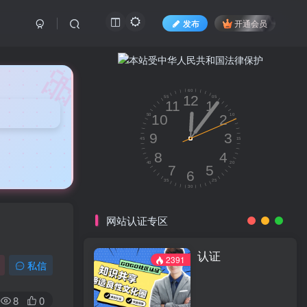
发布
开通会员
🎀
网站认证专区
认证
2391
私信
8
0