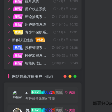
靓号系统
新品
12月1日 16:03
用户状态系统
新品
12月1日 15:31
评论抽奖系统 – 完整功能详解
新品
11月25日 19:23
用户增值系统
新品
11月15日 10:32
青少年保护系统 专为子比主题开发
重磅
11月4日 19:31
新客认证优惠
特惠
11月1日 18:50
授权管理系统子比主题专版
热门
10月24日 03:38
PHP加密系统专业版
新品
10月23日 11:35
智能阅读历史系统
新品
10月23日 06:43
网站最新注册用户
NEW8
靓:0226
zyhove
离线
关注
年轻就是无限的可能
部署好Op
靓:0225
勿听
离线
关注