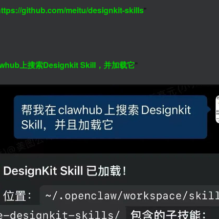
ttps://github.com/meitu/designkit-skills
”
awhub上搜索Designkit Skill，并加载它
”