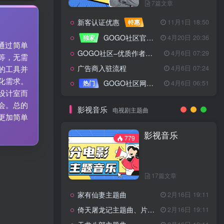
7篇文章
新客认证优惠
特惠
11月1日 18:50
GOGO社区官方成员认证
独家
4月20日 20:36
。通过简单
GOGO社区–优质作者认证
4月6日 07:29
等，无需
广告商入驻流程
4月6日 07:24
的工具并
化需求。
GOGO社区网站搭建(自助服务)
热门
4月6日 06:51
设计室而
会。总的
影视音乐
电视剧主题曲
更加简单
影视音乐
779
17篇文章
家有仙妻主题曲
2月16日 19:11
倚天屠龙记主题曲、片头曲
2月16日 19:11