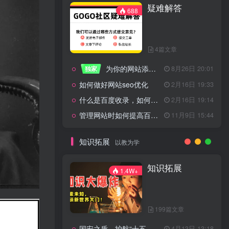
疑难解答
一起走过的日子
2月16日 19:07
688
来生缘
2月16日 19:07
活着——洪真英
2月16日 19:06
4篇文章
辉星 – INSOMNIA
2月16日 19:06
为你的网站添加百度登录
独家
8月26日 20:01
《INSOMNIA》欧美
2月16日 19:06
如何做好网站seo优化
2月16日 19:33
什么是百度收录，如何提高收录量？
2月16日 19:14
管理网站时如何提高百度权重？
11月9日 15:44
疑难解答
688
知识拓展
以教为学
4篇文章
知识拓展
1.4W+
为你的网站添加百度登录
独家
8月26日 20:01
如何做好网站seo优化
2月16日 19:33
199篇文章
什么是百度收录，如何提高收录量？
2月16日 19:14
国安之盾，护航“十五五”新征程
4月13日 13:18
11月9日 15:44