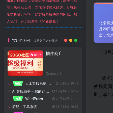
拓展开阔视野；美食分享满足味蕾；随手记功
能记录生活点滴；文化宣传传承经典；影视音
乐赏析提升审美；疑难解答解决您的困惑。加
入我们，开启智慧生活的新篇章！
北京科技
月20
士，北
实用性插件
满足您的各种需求
10
插件商店
8187
49篇文章
著名
人工客服系统 技术开发文档
独家
1月6日 20:48
教授周国
AI 客服助手 – 您的24/7智能客服专家
12月14日 14:57
世，享年
WordPress设备管理器插件 – 专业版
独家
12月13日 17:13
简易，工单系统
12月13日 16:02