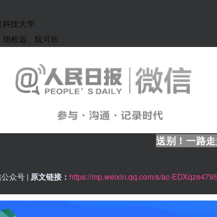
京科技大学
：胡程远、阮可欣
送别！一路走
公众号 |
原文链接：
https://mp.weixin.qq.com/s/ac-EDXqze479