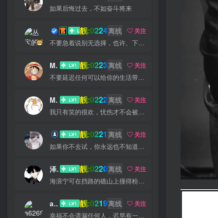
如果后悔过去，不如奋斗将来
靓:0224
丛宝
离线
关注
不要急着说别无选择，也许、下个路口就会遇见希望
靓:0223
MS-康娃
离线
关注
不要延迟任何可以给你的生活带来欢笑与快乐的事情
靓:0222
Miss 先生
离线
关注
我只有笑的很欢，忧伤才不会被看穿
靓:0221
猫小白
离线
关注
如果你不去试，你永远也不知道结果，所以去试试吧
靓:0220
泽宇
离线
关注
海浪宁可在挡路的礁山上撞得粉碎，也不肯后退一步
靓:0219
a626911
离线
关注
幸福不会遗漏任何人，迟早有一天它会找到你