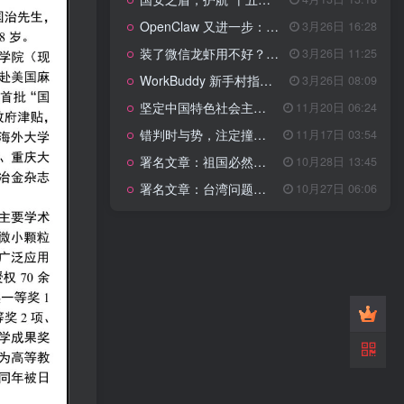
管理网站时如何提高百度权重？
OpenClaw 又进一步：微信直连+安全检测+版本切换
3月26日 16:28
以教为学
装了微信龙虾用不好？3步让你轻松指挥AI干活！
3月26日 11:25
WorkBuddy 新手村指南：10 个核心技巧帮你解锁满级虾🦞！
3月26日 08:09
知识拓展
1.4W+
坚定中国特色社会主义法治的政治定力
11月20日 06:24
错判时与势，注定撞南墙
11月17日 03:54
署名文章：祖国必然统一势不可挡
10月28日 13:45
199篇文章
署名文章：台湾问题的由来和性质
10月27日 06:06
国安之盾，护航“十五五”新征程
4月13日 13:18
OpenClaw 又进一步：微信直连+安全检测+版本切换
3月26日 16:28
装了微信龙虾用不好？3步让你轻松指挥AI干活！
3月26日 11:25
WorkBuddy 新手村指南：10 个核心技巧帮你解锁满级虾🦞！
3月26日 08:09
坚定中国特色社会主义法治的政治定力
11月20日 06:24
错判时与势，注定撞南墙
11月17日 03:54
署名文章：祖国必然统一势不可挡
10月28日 13:45
署名文章：台湾问题的由来和性质
10月27日 06:06