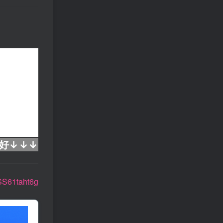
好↓↓↓
SS61taht6g