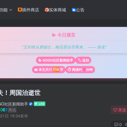
功能
插件商店
实体商城
公告
💫 今日箴言
"宝剑锋从磨砺出，梅花香自苦寒来。 —— 佚名"
📝 GOGO社区新闻助手
🏷️ 送别
📖 本文共计
118
字
⏱️ 阅读约
1
分钟
失！周国治逝世
GO社区新闻助手
061
离线
关注
21日 19:34发布
0