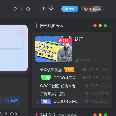
发布
开通会员
🎀
网站认证专区
认证
2391
7篇文章
新客认证优惠
特惠
11月1日 18:50
GOGO社区官方成员认证
独家
4月20日 20:36
GOGO社区–优质作者认证
4月6日 07:29
广告商入驻流程
4月6日 07:24
认证
2391
私信
GOGO社区网站搭建(自助服务)
热门
4月6日 06:51
12
0
影视音乐
电视剧主题曲