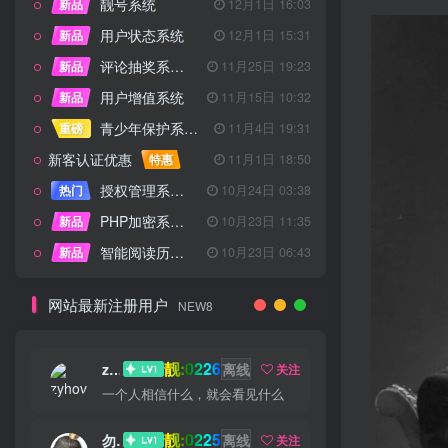
靓号系统
新品
12月1日 16:03
用户状态系统
新品
12月1日 15:31
评论抽奖系统 – 完整功能详解
新品
11月25日 19:23
用户增值系统
新品
11月15日 10:32
青少年保护系统 专为子比主题开发
重磅
11月4日 19:31
新客认证优惠
特惠
11月1日 18:50
授权管理系统子比主题专版
热门
10月24日 03:38
PHP加密系统专业版
新品
10月23日 11:35
智能阅读历史系统
新品
10月23日 06:43
网站最新注册用户
NEW8
靓:0226
zyhove
离线
关注
一个人相信什么，就会看见什么
靓:0225
勿听
离线
关注