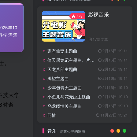
7篇文章
新客认证优惠
影视音乐
特惠
11月1日 18:50
779
GOGO社区官方成员认证
独家
4月20日 20:36
5年10
GOGO社区–优质作者认证
4月6日 07:29
科学院院
17篇文章
广告商入驻流程
4月6日 07:24
家有仙妻主题曲
GOGO社区网站搭建(自助服务)
2月16日 19:11
热门
4月6日 06:51
倚天屠龙记主题曲、片头曲
2月16日 19:11
士。
电视剧主题曲
天龙八部主题曲
2月16日 19:11
渴望主题曲
2月16日 19:11
影视音乐
779
少年包青天主题曲
2月16日 19:10
科技大学
小鱼儿与花无缺主题曲
2月16日 19:10
3时逝
乌龙闯情关主题曲
2月16日 19:10
17篇文章
问情
11月27日 13:21
家有仙妻主题曲
2月16日 19:11
倚天屠龙记主题曲、片头曲
2月16日 19:11
音乐
治愈心灵的歌曲