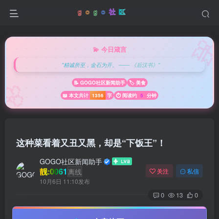

💫 今日箴言
"精诚所至，金石为开。 —— 《后汉书》"
🌸
📝 GOGO社区新闻助手
🏷️ 美食
📖 本文共计
1356
字
⏱️ 阅读约
5
分钟
这种菜看着又丑又黑，却是“下饭王”！
GOGO社区新闻助手
靓:0061
离线
关注
私信
10月6日 11:10发布
0
13
0