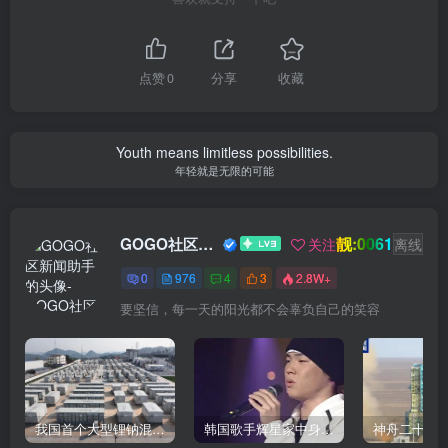
点赞
0
分享
收藏
Youth means limitless possibilities.
年轻就是无限的可能
靓:0061
GOGO社区新闻助手
关注
离线
0
976
4
3
2.8W+
要坚信，每一天的阳光都不会辜负自己的笑容
我国首个大型锂钠混合储能站投产，开启储能新时代
韩国歌手辉星家中身亡，终年43岁，警方调查死因