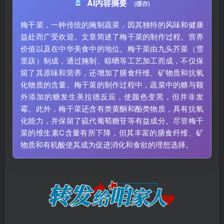
AI内容摘要
(缓存)
梅干菜，一种传统的腌制蔬菜，因其独特的风味和健康
益处而广受欢迎。文章简述了梅干菜的制作过程、营养
价值以及在中华美食中的地位。梅干菜由九头芥菜（雪
里蕻）制成，通过腌制、晾晒等工艺加工而成，不仅保
留了其原味和营养，还增加了膳食纤维、矿物质和抗氧
化物质的含量。梅干菜的制作过程中，蔬菜中的糖与额
外添加的糖发生美拉德反应，使颜色变黑，但并非发
霉。此外，梅干菜还含有类黄酮和酚类物质，具有抗氧
化能力，并保留了硫代葡萄糖苷等有益成分。尽管梅干
菜的维生素C含量有所下降，但其丰富的膳食纤维、矿
物质和有机酸使其成为促进消化和食欲的理想选择。