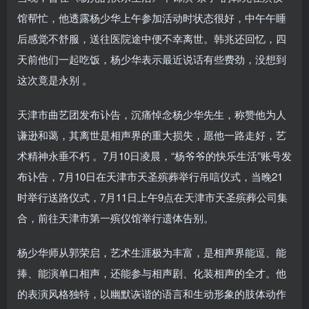
馆帮忙，他透露杨少华上午参加活动时状态很好，中午午睡
后感觉不舒服，送往医院途中便不幸离世。韩兆还回忆，四
天前他们一起吃饭，杨少华表示最近说话有些费劲，没想到
这次竟是永别 。
天津市曲艺团发布讣告，沉痛悼念杨少华先生，称赞他为人
谦逊和蔼，其离世是相声界的重大损失，愿他一路走好，艺
术精神永垂不朽 。7月10日凌晨，“杨爷爷的快乐生活”账号发
布讣告，7月10日在天津市天圣殡葬举行吊唁仪式，当晚21
时举行送路仪式，7月11日上午9点在天津市天圣殡葬公司集
合，前往天津市第一殡仪馆举行遗体告别。
杨少华师从郭荣启，艺术生涯极为丰富，是相声界能逗、能
捧、能演单口相声，还能参与相声剧、化装相声的全才。他
的表演风格独特，以幽默诙谐的语言和生动形象的肢体动作