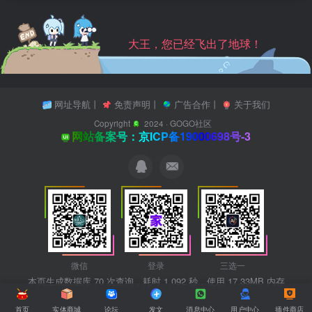
大王，您已经飞出了地球！
网址导航
丨
免责声明
丨
广告合作
丨
关于我们
Copyright
2024 ·
GOGO社区
网站备案号：京ICP备19000698号-3
微信
登录
三选一
本页生成数据库 70 次查询，耗时 1.092 秒，使用 17.33MB 内存
首页
实体商城
论坛
发文
消息中心
用户中心
插件商店