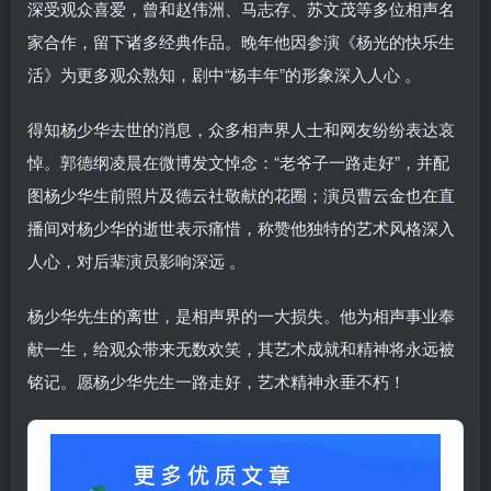
深受观众喜爱，曾和赵伟洲、马志存、苏文茂等多位相声名
家合作，留下诸多经典作品。晚年他因参演《杨光的快乐生
活》为更多观众熟知，剧中“杨丰年”的形象深入人心 。
得知杨少华去世的消息，众多相声界人士和网友纷纷表达哀
悼。郭德纲凌晨在微博发文悼念：“老爷子一路走好”，并配
图杨少华生前照片及德云社敬献的花圈；演员曹云金也在直
播间对杨少华的逝世表示痛惜，称赞他独特的艺术风格深入
人心，对后辈演员影响深远 。
杨少华先生的离世，是相声界的一大损失。他为相声事业奉
献一生，给观众带来无数欢笑，其艺术成就和精神将永远被
铭记。愿杨少华先生一路走好，艺术精神永垂不朽！