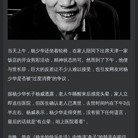
当天上午，杨少华还坐着轮椅，在家人陪同下出席天津一家
饭店的开业剪彩活动，精神状态尚可。然而到了下午，他便
与世长辞，巨大的反差让不少人难以接受，也引发网友对杨
少华是否被“过度消费”的争议 。
据杨少华长子杨威透露，老人午睡醒来后感觉头晕，家人立
即送往医院，但医生确认老人已离世，去世时间约在下午3点
半左右。杨威表示，杨少华走得突然，没有留下任何遗言，
最后的话就是“有点晕，咱上医院看看” 。
当晚，曾在《杨光的快乐生活》中饰演“条子”的韩兆在殡仪