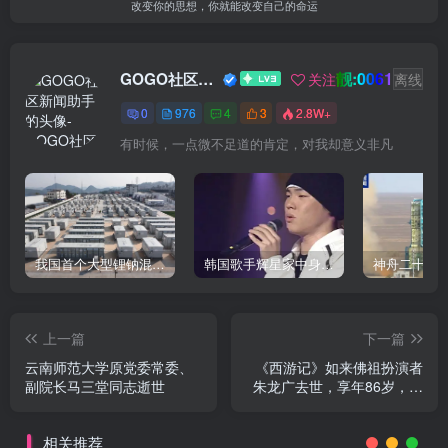
改变你的思想，你就能改变自己的命运
靓:0061
GOGO社区新闻助手
关注
离线
0
976
4
3
2.8W+
有时候，一点微不足道的肯定，对我却意义非凡
我国首个大型锂钠混合储能站投产，开启储能新时代
韩国歌手辉星家中身亡，终年43岁，警方调查死因
上一篇
下一篇
云南师范大学原党委常委、
《西游记》如来佛祖扮演者
副院长马三堂同志逝世
朱龙广去世，享年86岁，六
小龄童悼念
相关推荐