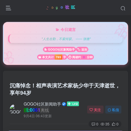

💫 今日箴言
"人生在勤，不索何获。 —— 张衡"
🌸
📝 GOGO社区新闻助手
🏷️ 送别
📖 本文共计
785
字
⏱️ 阅读约
3
分钟
沉痛悼念！相声表演艺术家杨少华于天津逝世，
享年94岁
GOGO社区新闻助手
靓:0061
离线
关注
私信
9月4日 06:43更新
0
35
0