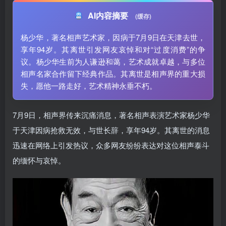
AI内容摘要
(缓存)
杨少华，著名相声艺术家，因病于7月9日在天津去世，
享年94岁。其离世引发网友哀悼和对“过度消费”的争
议。杨少华生前为人谦逊和蔼，艺术成就卓越，与多位
相声名家合作留下经典作品。其离世是相声界的重大损
失，愿他一路走好，艺术精神永垂不朽。
7月9日，相声界传来沉痛消息，著名相声表演艺术家杨少华
于天津因病抢救无效，与世长辞，享年94岁。其离世的消息
迅速在网络上引发热议，众多网友纷纷表达对这位相声泰斗
的缅怀与哀悼。