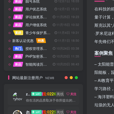
靓号系统
新品
12月1日 16:03
在科技的
用户状态系统
新品
12月1日 15:31
量子计算
评论抽奖系统 – 完整功能详解
新品
11月25日 19:23
用户增值系统
斯克以其
新品
11月15日 10:32
青少年保护系统 专为子比主题开发
重磅
11月4日 19:31
·罗米尼
新客认证优惠
特惠
11月1日 18:50
年先锋们
授权管理系统子比主题专版
热门
10月24日 03:38
案例聚焦
PHP加密系统专业版
新品
10月23日 11:35
– 太阳
智能阅读历史系统
新品
10月23日 06:43
阳能板，
网站最新注册用户
NEW8
– AI教
学习路径
靓:0226
zyhove
离线
关注
– 海洋
你生活的品质取决于你所提出的问题
垃圾的无
靓:0225
勿听
离线
关注