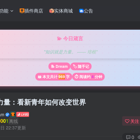
功能
插件商店
实体商城
公告
💫 今日箴言
"知识就是力量。 —— 培根"
📝 Dream
🏷️ 随手记
📖 本文共计
969
字
⏱️ 阅读约
4
分钟
力量：看新青年如何改变世界
am
001
离线
关注
日 22:37更新
0