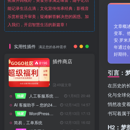
拓展开阔视野；美食分享满足味蕾；随手记功
能记录生活点滴；文化宣传传承经典；影视音
乐赏析提升审美；疑难解答解决您的困惑。加
入我们，开启智慧生活的新篇章！
文章概
变革。
安·罗
实用性插件
年通过
满足您的各种需求
好期待
插件商店
8196
引言：
49篇文章
在历史的
化与全球
人工客服系统 技术开发文档
独家
1月6日 20:48
悄然改变
AI 客服助手 – 您的24/7智能客服专家
12月14日 14:57
书写着属
WordPress设备管理器插件 – 专业版
独家
12月13日 17:13
简易，工单系统
12月13日 16:02
H2：梦