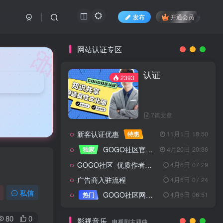
发布
开通会员
🎀
网站认证专区
认证
2393
7篇文章
新客认证优惠
特惠
11月1日 18:50
GOGO社区官方成员认证
独家
4月20日 20:36
GOGO社区–优质作者认证
4月6日 07:29
广告商入驻流程
4月6日 07:24
认证
2393
私信
GOGO社区网站搭建(自助服务)
热门
4月6日 06:51
80
0
影视音乐
电视剧主题曲