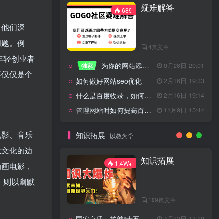
疑难解答
一起走过的日子
2月16日 19:07
689
来生缘
2月16日 19:07
。他们深
活着——洪真英
2月16日 19:06
问题。例
4篇文章
辉星 – INSOMNIA
2月16日 19:06
年轻创业者
为你的网站添加百度登录
独家
8月26日 20:01
《INSOMNIA》欧美
2月16日 19:06
不仅仅是个
如何做好网站seo优化
2月16日 19:33
什么是百度收录，如何提高收录量？
2月16日 19:14
管理网站时如何提高百度权重？
11月9日 15:44
疑难解答
689
电影、音乐
知识拓展
以教为学
代文化的边
4篇文章
知识拓展
1.4W+
动画电影，
为你的网站添加百度登录
独家
8月26日 20:01
，则以幽默
如何做好网站seo优化
2月16日 19:33
199篇文章
什么是百度收录，如何提高收录量？
2月16日 19:14
国安之盾，护航“十五五”新征程
4月13日 13:18
11月9日 15:44