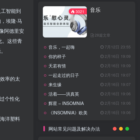
天龙八部主题曲
2月16日 19:11
音乐
渴望主题曲
2月16日 19:11
人工智能到
3021
少年包青天主题曲
2月16日 19:10
，埃隆·马
小鱼儿与花无缺主题曲
2月16日 19:10
像阿德里安
28篇文章
乌龙闯情关主题曲
2月16日 19:10
化。这些青
音乐，一起嗨
7月12日 23:55
问情
11月27日 13:21
活。
你的样子
2月16日 19:09
治愈心灵的歌曲
天若有情
2月16日 19:09
一起走过的日子
2月16日 19:07
高效率的太
音乐
3021
来生缘
2月16日 19:07
活着——洪真英
2月16日 19:06
通过个性化
辉星 – INSOMNIA
2月16日 19:06
28篇文章
《INSOMNIA》欧美
2月16日 19:06
音乐，一起嗨
7月12日 23:55
集海洋塑料
你的样子
2月16日 19:09
网站常见问题及解决办法
天若有情
2月16日 19:09