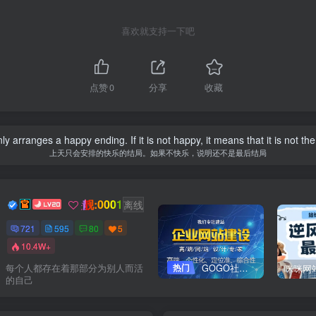
喜欢就支持一下吧
点赞
0
分享
收藏
 arranges a happy ending. If it is not happy, it means that it is not the 
上天只会安排的快乐的结局。如果不快乐，说明还不是最后结局
靓:0001
Dream
关注
离线
721
595
80
5
10.4W+
热门
GOGO社区网站搭建(自助服务)
每个人都存在着那部分为别人而活
的自己