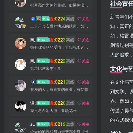
社会责
把月亮作为你的目标。如果你没打中，也许你还能打中星星
新青年们
靓:0224
丛宝
离线
关注
知，真正
上天只会安排的快乐的结局。如果不快乐，说明还不是最后结局
如，格雷
靓:0223
MS-康娃
离线
关注
则通过创
拥有你美丽的爱情，太阳就永远明媚
人的追求
靓:0222
Miss 先生
离线
关注
文化与
智慧比财富更宝贵
靓:0221
在文化与
猫小白
离线
关注
有爱的人，有喜欢的事业，有梦想
到文学、
界。例如
靓:0220
泽宇
离线
关注
传递了勇
我只愿面朝大海，春暖花开
的方式探
靓:0219
a626911
离线
关注
今天的牺牲和努力未来都会有回报