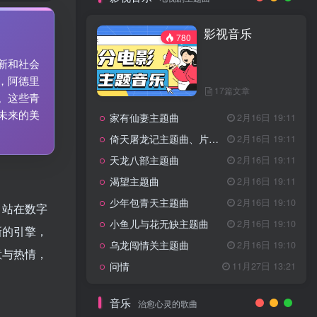
7篇文章
新客认证优惠
影视音乐
特惠
11月1日 18:50
780
GOGO社区官方成员认证
独家
4月20日 20:36
新和社会
GOGO社区–优质作者认证
4月6日 07:29
，阿德里
17篇文章
广告商入驻流程
4月6日 07:24
。这些青
未来的美
家有仙妻主题曲
GOGO社区网站搭建(自助服务)
2月16日 19:11
热门
4月6日 06:51
倚天屠龙记主题曲、片头曲
2月16日 19:11
电视剧主题曲
天龙八部主题曲
2月16日 19:11
渴望主题曲
2月16日 19:11
影视音乐
780
少年包青天主题曲
2月16日 19:10
，站在数字
小鱼儿与花无缺主题曲
2月16日 19:10
新的引擎，
乌龙闯情关主题曲
2月16日 19:10
17篇文章
意与热情，
问情
11月27日 13:21
家有仙妻主题曲
2月16日 19:11
倚天屠龙记主题曲、片头曲
2月16日 19:11
音乐
治愈心灵的歌曲