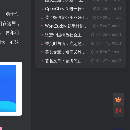
管理网站时如何提高百度权重？
OpenClaw 又进一步：微信直连+安全检测+版本切换
3月26日 16:28
难，勇于创
以教为学
装了微信龙虾用不好？3步让你轻松指挥AI干活！
3月26日 11:25
们在这里，
WorkBuddy 新手村指南：10 个核心技巧帮你解锁满级虾🦞！
3月26日 08:09
知识拓展
1.4W+
界，青年可
坚定中国特色社会主义法治的政治定力
11月20日 06:24
明天。在这
错判时与势，注定撞南墙
11月17日 03:54
署名文章：祖国必然统一势不可挡
10月28日 13:45
199篇文章
署名文章：台湾问题的由来和性质
10月27日 06:06
国安之盾，护航“十五五”新征程
4月13日 13:18
OpenClaw 又进一步：微信直连+安全检测+版本切换
3月26日 16:28
装了微信龙虾用不好？3步让你轻松指挥AI干活！
3月26日 11:25
WorkBuddy 新手村指南：10 个核心技巧帮你解锁满级虾🦞！
3月26日 08:09
坚定中国特色社会主义法治的政治定力
11月20日 06:24
错判时与势，注定撞南墙
11月17日 03:54
署名文章：祖国必然统一势不可挡
10月28日 13:45
署名文章：台湾问题的由来和性质
10月27日 06:06