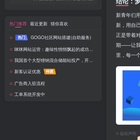
结论：
新青年们
热门推荐
最近更新
猜你喜欢
新，用自
正是带着
GOGO社区网站搭建(自助服务)
热门
期——让
咪咪网站运营：趣味性悄悄飘起的成功风头
里，每一
我国首个大型锂钠混合储能站投产，开启储能新时代
新客认证优惠
特惠
广告商入驻流程
工单系统开发中
©
版权声明