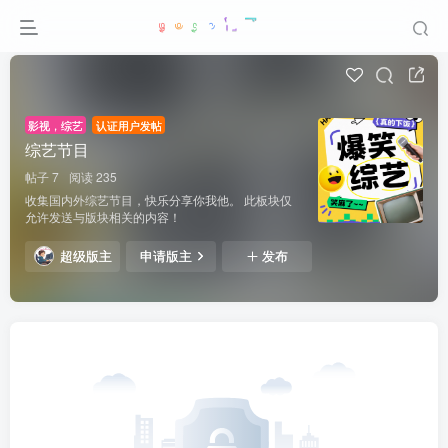
影视，综艺
认证用户发帖
综艺节目
帖子 7
阅读 235
收集国内外综艺节目，快乐分享你我他。 此板块仅
允许发送与版块相关的内容！
超级版主
申请版主
发布