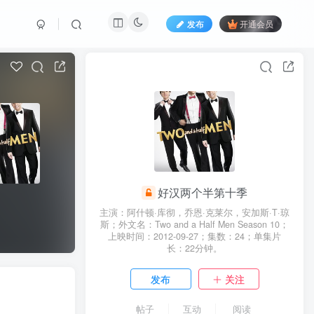
发布
开通会员
好汉两个半第十季
主演：阿什顿·库彻，乔恩·克莱尔，安加斯·T·琼
斯；外文名：Two and a Half Men Season 10；
上映时间：2012-09-27；集数：24；单集片
长：22分钟。
发布
关注
帖子
互动
阅读