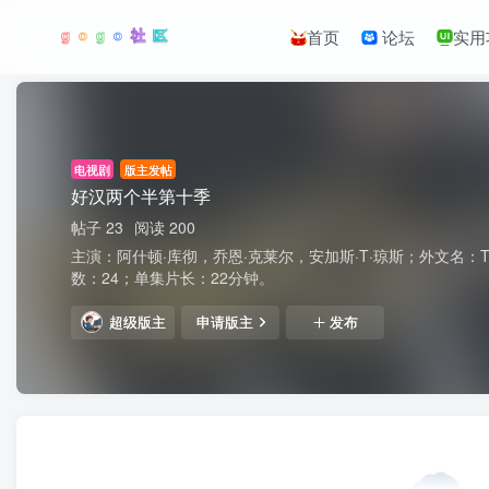
首页
论坛
实用
电视剧
版主发帖
好汉两个半第十季
帖子 23
阅读 200
主演：阿什顿·库彻，乔恩·克莱尔，安加斯·T·琼斯；外文名：Two and 
数：24；单集片长：22分钟。
超级版主
申请版主
发布