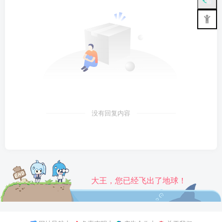
没有回复内容
大王，您已经飞出了地球！