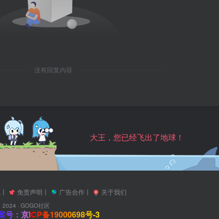
没有回复内容
大王，您已经飞出了地球！
航
丨
免责声明
丨
广告合作
丨
关于我们
2024 ·
GOGO社区
号：京ICP备19000698号-3