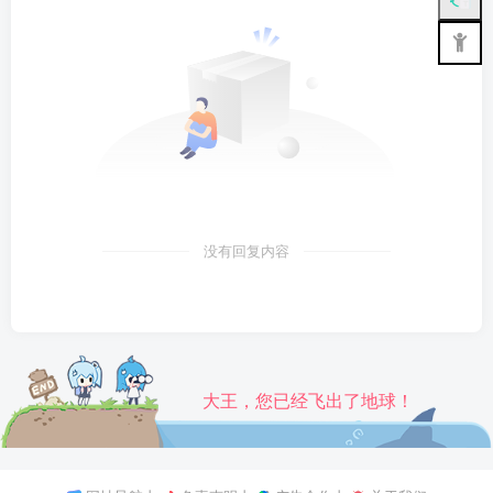
没有回复内容
大王，您已经飞出了地球！