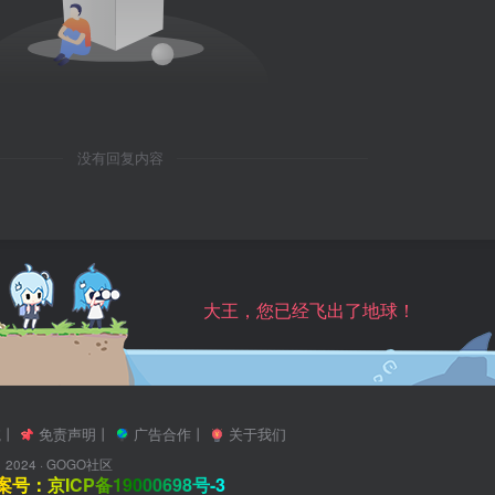
没有回复内容
大王，您已经飞出了地球！
航
丨
免责声明
丨
广告合作
丨
关于我们
2024 ·
GOGO社区
号：京ICP备19000698号-3